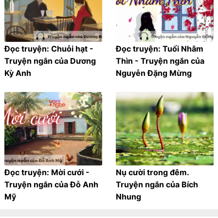
Đọc truyện: Chuỗi hạt -
Đọc truyện: Tuổi Nhâm
Truyện ngắn của Dương
Thìn - Truyện ngắn của
Kỳ Anh
Nguyễn Đặng Mừng
Đọc truyện: Mời cưới -
Nụ cười trong đêm.
Truyện ngắn của Đỗ Anh
Truyện ngắn của Bích
Mỹ
Nhung