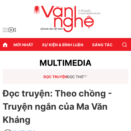
MỚI NHẤT
SỰ KIỆN & BÌNH LUẬN
SÁNG TÁC
DIỄN
MULTIMEDIA
ĐỌC TRUYỆN
ĐỌC THƠ
Đọc truyện: Theo chồng -
Truyện ngắn của Ma Văn
Kháng