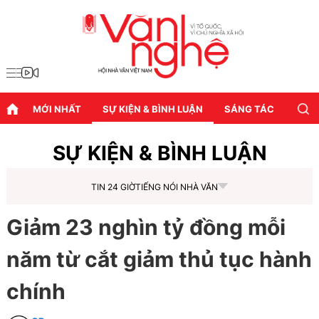
MỚI NHẤT
SỰ KIỆN & BÌNH LUẬN
SÁNG TÁC
DIỄN
SỰ KIỆN & BÌNH LUẬN
TIN 24 GIỜ
TIẾNG NÓI NHÀ VĂN
Giảm 23 nghìn tỷ đồng mỗi
năm từ cắt giảm thủ tục hành
chính