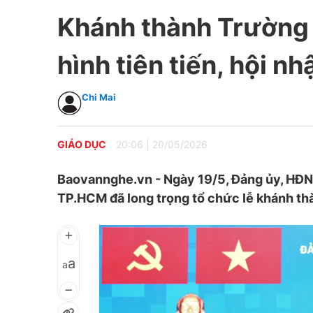
Khánh thành Trường
hình tiên tiến, hội n
Chi Mai
GIÁO DỤC
20:06
|
20/05/2026
Baovannghe.vn - Ngày 19/5, Đảng ủy, HĐ
TP.HCM đã long trọng tổ chức lễ khánh t
a
a