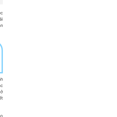
ệc
ải
àn
nh
ặc
 ở
ết
ho