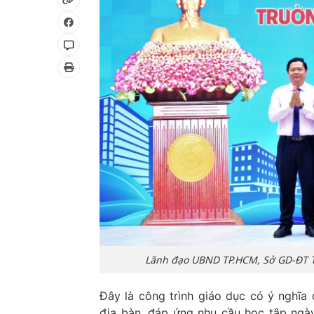
Lãnh đạo UBND TP.HCM, Sở GD-ĐT 
Đây là công trình giáo dục có ý nghĩa 
địa bàn, đáp ứng nhu cầu học tập ngà