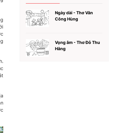
Ngày dài - Thơ Văn
Công Hùng
ng
ới
ợc
ng
Vọng âm - Thơ Đỗ Thu
Hằng
h.
ục
át
ịa
ản
ợc