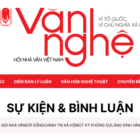
ÁC
DIỄN ĐÀN LÝ LUẬN
VĂN HÓA NGHỆ THUẬT
CHUYÊN Đ
SỰ KIỆN & BÌNH LUẬN
 NÓI NHÀ VĂN
ĐỜI SỐNG
CHÍNH TRỊ XÃ HỘI
BÚT KÝ PHÓNG SỰ
LĂNG KÍNH VĂ