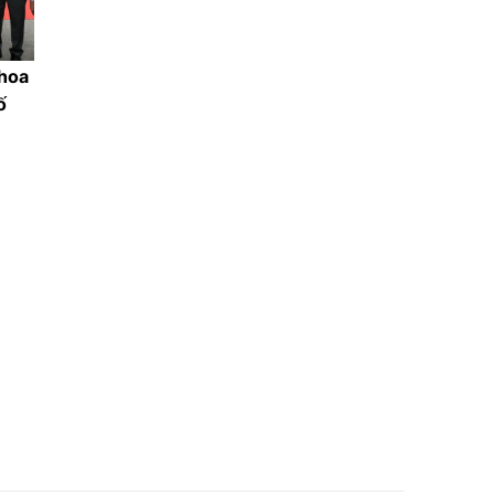
khoa
ố