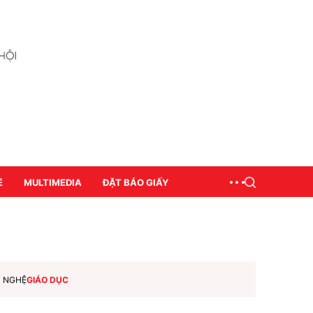
Ề
MULTIMEDIA
ĐẶT BÁO GIẤY
N NGHỆ
GIÁO DỤC