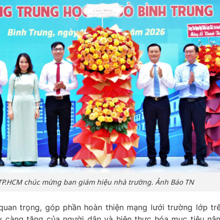
TP.HCM chúc mừng ban giám hiệu nhà trường. Ảnh Báo TN
quan trọng, góp phần hoàn thiện mạng lưới trường lớp tr
y càng tăng của người dân và hiện thực hóa mục tiêu nâ