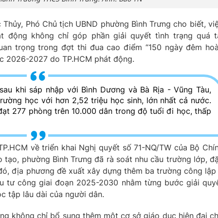
c Thủy, Phó Chủ tịch UBND phường Bình Trưng cho biết, vi
 động không chỉ góp phần giải quyết tình trạng quá t
uan trọng trong đợt thi đua cao điểm “150 ngày đêm ho
ọc 2026-2027 do TP.HCM phát động.
u khi sáp nhập với Bình Dương và Bà Rịa - Vũng Tàu,
rường học với hơn 2,52 triệu học sinh, lớn nhất cả nước.
đạt 277 phòng trên 10.000 dân trong độ tuổi đi học, thấp
TP.HCM về triển khai Nghị quyết số 71-NQ/TW của Bộ Chí
ào tạo, phường Bình Trưng đã rà soát nhu cầu trường lớp, đ
ở đó, địa phương đề xuất xây dựng thêm ba trường công lập
u tư công giai đoạn 2025-2030 nhằm từng bước giải quy
c tập lâu dài của người dân.
ng không chỉ bổ sung thêm một cơ sở giáo dục hiện đại c