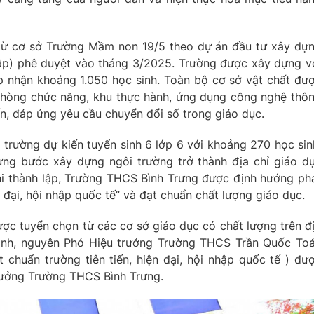
từ cơ sở Trường Mầm non 19/5 theo dự án đầu tư xây dự
ập) phê duyệt vào tháng 3/2025. Trường được xây dựng v
 nhận khoảng 1.050 học sinh. Toàn bộ cơ sở vật chất đư
 phòng chức năng, khu thực hành, ứng dụng công nghệ thô
tiến, đáp ứng yêu cầu chuyển đổi số trong giáo dục.
trường dự kiến tuyển sinh 6 lớp 6 với khoảng 270 học sin
ừng bước xây dựng ngôi trường trở thành địa chỉ giáo d
hi thành lập, Trường THCS Bình Trưng được định hướng ph
ện đại, hội nhập quốc tế” và đạt chuẩn chất lượng giáo dục.
ược tuyển chọn từ các cơ sở giáo dục có chất lượng trên đ
nh, nguyên Phó Hiệu trưởng Trường THCS Trần Quốc To
chuẩn trường tiên tiến, hiện đại, hội nhập quốc tế ) đư
rưởng Trường THCS Bình Trưng.