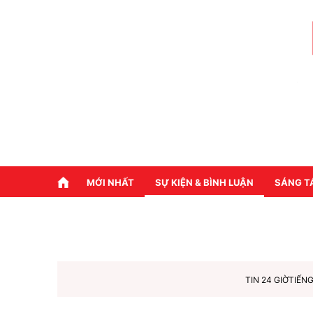
MỚI NHẤT
SỰ KIỆN & BÌNH LUẬN
SÁNG T
TIN 24 GIỜ
TIẾNG