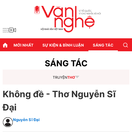
MỚI NHẤT
SỰ KIỆN & BÌNH LUẬN
SÁNG TÁC
DIỄN
SÁNG TÁC
TRUYỆN
THƠ
Không đề - Thơ Nguyễn Sĩ
Đại
Nguyễn Sĩ Đại