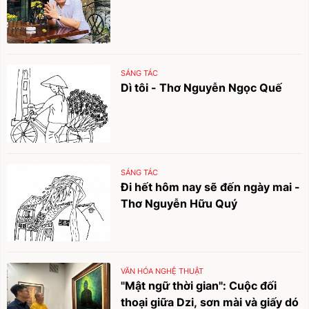
SÁNG TÁC
Dì tôi - Thơ Nguyễn Ngọc Quế
SÁNG TÁC
Đi hết hôm nay sẽ đến ngày mai -
Thơ Nguyễn Hữu Quý
VĂN HÓA NGHỆ THUẬT
"Mật ngữ thời gian": Cuộc đối
thoại giữa Dzi, sơn mài và giấy dó