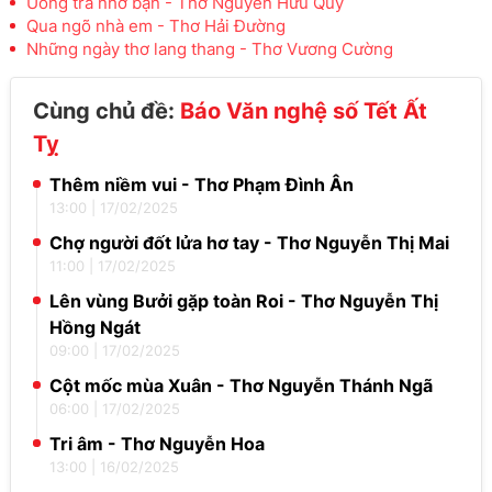
Uống trà nhớ bạn - Thơ Nguyễn Hữu Quý
Qua ngõ nhà em - Thơ Hải Đường
Những ngày thơ lang thang - Thơ Vương Cường
Cùng chủ đề:
Báo Văn nghệ số Tết Ất
Tỵ
Thêm niềm vui - Thơ Phạm Đình Ân
13:00
|
17/02/2025
Chợ người đốt lửa hơ tay - Thơ Nguyễn Thị Mai
11:00
|
17/02/2025
Lên vùng Bưởi gặp toàn Roi - Thơ Nguyễn Thị
Hồng Ngát
09:00
|
17/02/2025
Cột mốc mùa Xuân - Thơ Nguyễn Thánh Ngã
06:00
|
17/02/2025
Tri âm - Thơ Nguyễn Hoa
13:00
|
16/02/2025