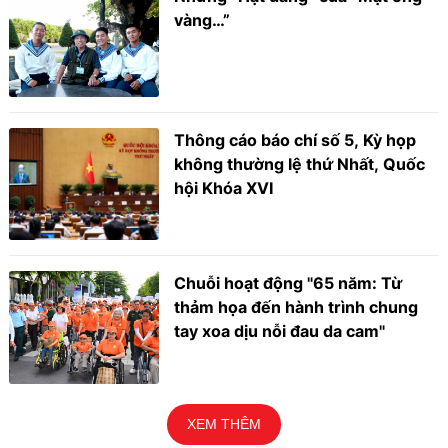
vàng…”
Thông cáo báo chí số 5, Kỳ họp
không thường lệ thứ Nhất, Quốc
hội Khóa XVI
Chuỗi hoạt động "65 năm: Từ
thảm họa đến hành trình chung
tay xoa dịu nỗi đau da cam"
XEM THÊM