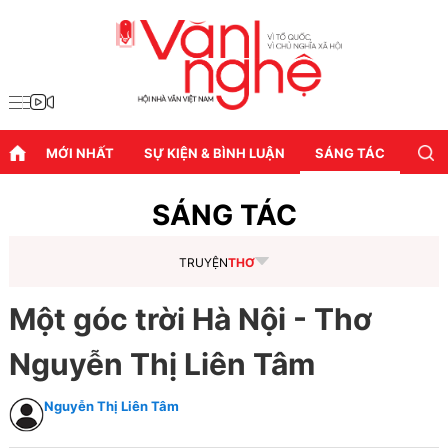
MỚI NHẤT
SỰ KIỆN & BÌNH LUẬN
SÁNG TÁC
DIỄN
SÁNG TÁC
TRUYỆN
THƠ
Một góc trời Hà Nội - Thơ
Nguyễn Thị Liên Tâm
Nguyễn Thị Liên Tâm