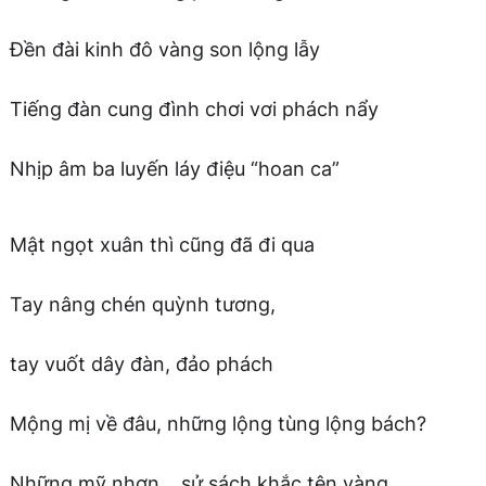
Đền đài kinh đô vàng son lộng lẫy
Tiếng đàn cung đình chơi vơi phách nẩy
Nhịp âm ba luyến láy điệu “hoan ca”
Mật ngọt xuân thì cũng đã đi qua
Tay nâng chén quỳnh tương,
tay vuốt dây đàn, đảo phách
Mộng mị về đâu, những lộng tùng lộng bách?
Những mỹ nhơn… sử sách khắc tên vàng