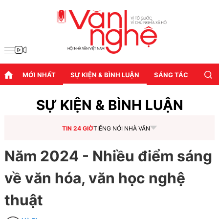
MỚI NHẤT
SỰ KIỆN & BÌNH LUẬN
SÁNG TÁC
DIỄN
SỰ KIỆN & BÌNH LUẬN
TIN 24 GIỜ
TIẾNG NÓI NHÀ VĂN
Năm 2024 - Nhiều điểm sáng
về văn hóa, văn học nghệ
thuật