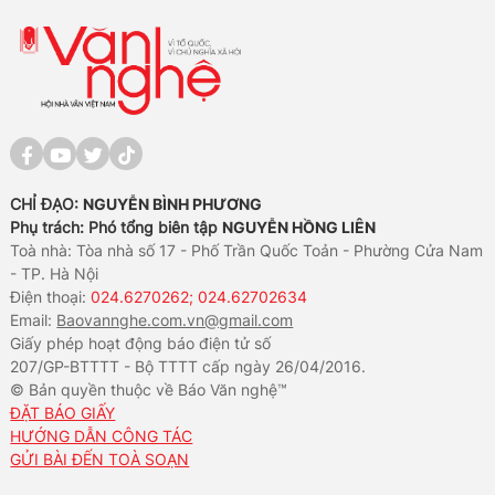
CHỈ ĐẠO:
NGUYỄN BÌNH PHƯƠNG
Phụ trách: Phó tổng biên tập
NGUYỄN HỒNG LIÊN
Toà nhà: Tòa nhà số 17 - Phố Trần Quốc Toản - Phường Cửa Nam
- TP. Hà Nội
Điện thoại:
024.6270262; 024.62702634
Email:
Baovannghe.com.vn@gmail.com
Giấy phép hoạt động báo điện tử số
207/GP-BTTTT - Bộ TTTT cấp ngày 26/04/2016.
© Bản quyền thuộc về Báo Văn nghệ™
ĐẶT BÁO GIẤY
HƯỚNG DẪN CÔNG TÁC
GỬI BÀI ĐẾN TOÀ SOẠN