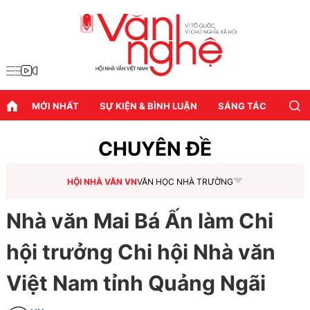
MỚI NHẤT
SỰ KIỆN & BÌNH LUẬN
SÁNG TÁC
DIỄN
CHUYÊN ĐỀ
HỘI NHÀ VĂN VN
VĂN HỌC NHÀ TRƯỜNG
Nhà văn Mai Bá Ấn làm Chi
hội trưởng Chi hội Nhà văn
Việt Nam tỉnh Quảng Ngãi