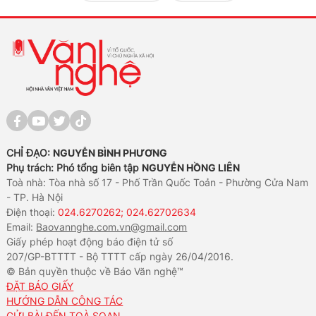
CHỈ ĐẠO:
NGUYỄN BÌNH PHƯƠNG
Phụ trách: Phó tổng biên tập
NGUYỄN HỒNG LIÊN
Toà nhà: Tòa nhà số 17 - Phố Trần Quốc Toản - Phường Cửa Nam
- TP. Hà Nội
Điện thoại:
024.6270262; 024.62702634
Email:
Baovannghe.com.vn@gmail.com
Giấy phép hoạt động báo điện tử số
207/GP-BTTTT - Bộ TTTT cấp ngày 26/04/2016.
© Bản quyền thuộc về Báo Văn nghệ™
ĐẶT BÁO GIẤY
HƯỚNG DẪN CÔNG TÁC
GỬI BÀI ĐẾN TOÀ SOẠN