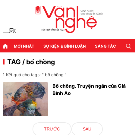
MỚI NHẤT
SỰ KIỆN & BÌNH LUẬN
SÁNG TÁC
DIỄN
TAG
/ bố chồng
1 Kết quả cho tags: "
bố chồng
"
Bố chồng. Truyện ngắn của Giả
Bình Ao
TRƯỚC
SAU