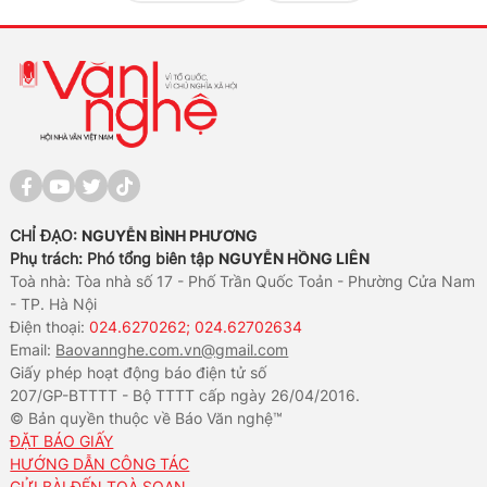
CHỈ ĐẠO:
NGUYỄN BÌNH PHƯƠNG
Phụ trách: Phó tổng biên tập
NGUYỄN HỒNG LIÊN
Toà nhà: Tòa nhà số 17 - Phố Trần Quốc Toản - Phường Cửa Nam
- TP. Hà Nội
Điện thoại:
024.6270262; 024.62702634
Email:
Baovannghe.com.vn@gmail.com
Giấy phép hoạt động báo điện tử số
207/GP-BTTTT - Bộ TTTT cấp ngày 26/04/2016.
© Bản quyền thuộc về Báo Văn nghệ™
ĐẶT BÁO GIẤY
HƯỚNG DẪN CÔNG TÁC
GỬI BÀI ĐẾN TOÀ SOẠN