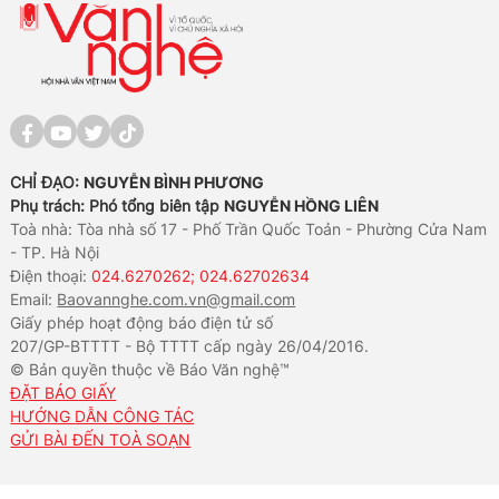
CHỈ ĐẠO:
NGUYỄN BÌNH PHƯƠNG
Phụ trách: Phó tổng biên tập
NGUYỄN HỒNG LIÊN
Toà nhà: Tòa nhà số 17 - Phố Trần Quốc Toản - Phường Cửa Nam
- TP. Hà Nội
Điện thoại:
024.6270262; 024.62702634
Email:
Baovannghe.com.vn@gmail.com
Giấy phép hoạt động báo điện tử số
207/GP-BTTTT - Bộ TTTT cấp ngày 26/04/2016.
© Bản quyền thuộc về Báo Văn nghệ™
ĐẶT BÁO GIẤY
HƯỚNG DẪN CÔNG TÁC
GỬI BÀI ĐẾN TOÀ SOẠN