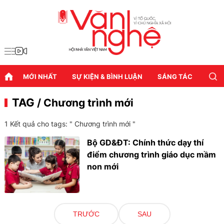
MỚI NHẤT
SỰ KIỆN & BÌNH LUẬN
SÁNG TÁC
DIỄN
TAG
/ Chương trình mới
1 Kết quả cho tags: "
Chương trình mới
"
Bộ GD&ĐT: Chính thức dạy thí
điểm chương trình giáo dục mầm
non mới
TRƯỚC
SAU