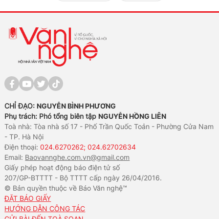
CHỈ ĐẠO:
NGUYỄN BÌNH PHƯƠNG
Phụ trách: Phó tổng biên tập
NGUYỄN HỒNG LIÊN
Toà nhà: Tòa nhà số 17 - Phố Trần Quốc Toản - Phường Cửa Nam
- TP. Hà Nội
Điện thoại:
024.6270262; 024.62702634
Email:
Baovannghe.com.vn@gmail.com
Giấy phép hoạt động báo điện tử số
207/GP-BTTTT - Bộ TTTT cấp ngày 26/04/2016.
© Bản quyền thuộc về Báo Văn nghệ™
ĐẶT BÁO GIẤY
HƯỚNG DẪN CÔNG TÁC
GỬI BÀI ĐẾN TOÀ SOẠN