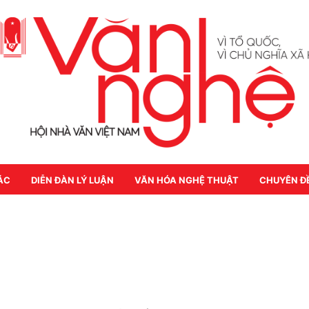
ÁC
DIỄN ĐÀN LÝ LUẬN
VĂN HÓA NGHỆ THUẬT
CHUYÊN Đ