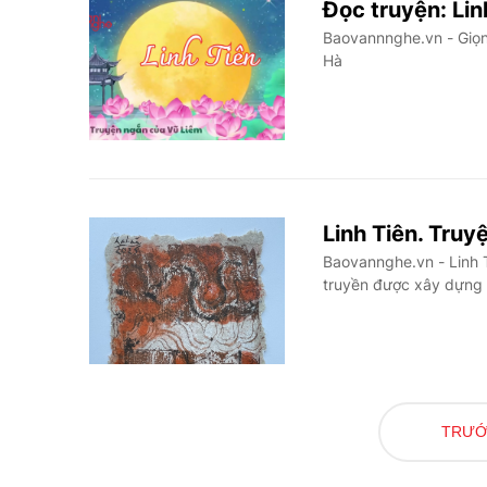
Đọc truyện: Lin
Baovannnghe.vn - Giọn
Hà
Linh Tiên. Tru
Baovannghe.vn - Linh T
truyền được xây dựng t
TRƯ