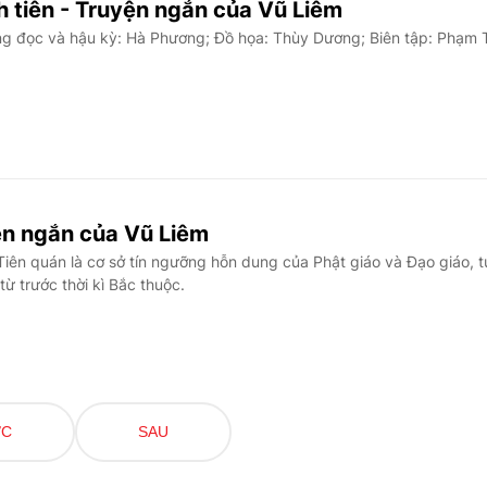
h tiên - Truyện ngắn của Vũ Liêm
g đọc và hậu kỳ: Hà Phương; Đồ họa: Thùy Dương; Biên tập: Phạm 
yện ngắn của Vũ Liêm
iên quán là cơ sở tín ngưỡng hỗn dung của Phật giáo và Đạo giáo, 
ừ trước thời kì Bắc thuộc.
ỚC
SAU