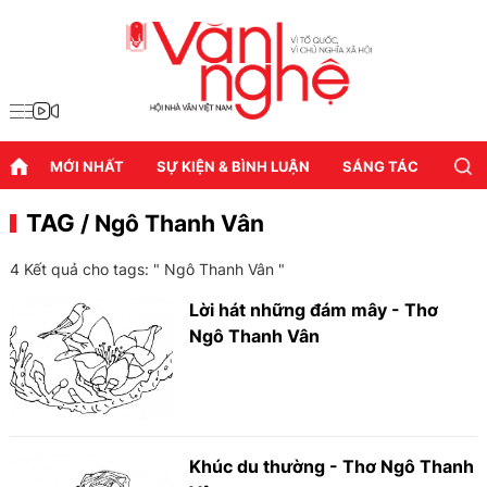
MỚI NHẤT
SỰ KIỆN & BÌNH LUẬN
SÁNG TÁC
DIỄN
TAG
/ Ngô Thanh Vân
4 Kết quả cho tags: "
Ngô Thanh Vân
"
Lời hát những đám mây - Thơ
Ngô Thanh Vân
Khúc du thường - Thơ Ngô Thanh