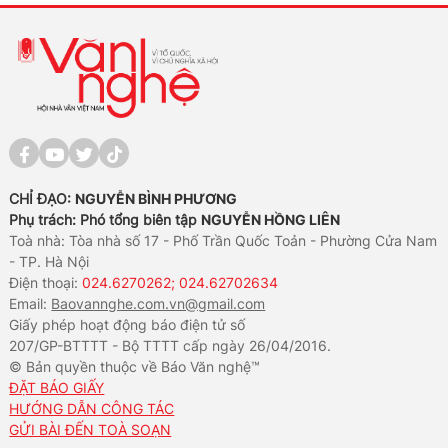
CHỈ ĐẠO:
NGUYỄN BÌNH PHƯƠNG
Phụ trách: Phó tổng biên tập
NGUYỄN HỒNG LIÊN
Toà nhà: Tòa nhà số 17 - Phố Trần Quốc Toản - Phường Cửa Nam
- TP. Hà Nội
Điện thoại:
024.6270262; 024.62702634
Email:
Baovannghe.com.vn@gmail.com
Giấy phép hoạt động báo điện tử số
207/GP-BTTTT - Bộ TTTT cấp ngày 26/04/2016.
© Bản quyền thuộc về Báo Văn nghệ™
ĐẶT BÁO GIẤY
HƯỚNG DẪN CÔNG TÁC
GỬI BÀI ĐẾN TOÀ SOẠN