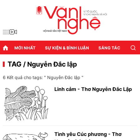
MỚI NHẤT
SỰ KIỆN & BÌNH LUẬN
SÁNG TÁC
DIỄN
TAG
/ Nguyễn Đắc lập
6 Kết quả cho tags: "
Nguyễn Đắc lập
"
Linh cảm - Thơ Nguyễn Đắc Lập
Tình yêu Cúc phương - Thơ