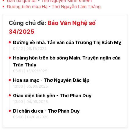
Đàn bà quê tôi - Thơ Nguyễn Minh Khiêm
Đường biên mùa Hạ - Thơ Nguyễn Lãm Thắng
Cùng chủ đề:
Báo Văn Nghệ số
34/2025
Đường về nhà. Tản văn của Trương Thị Bách Mỵ
09:12
|
06/11/2025
Hoàng hôn trên bờ sông Main. Truyện ngắn của
Trần Thủy
08:51
|
13/09/2025
Hoa sa mạc - Thơ Nguyễn Đắc lập
13:00
|
05/09/2025
Giao diện bình yên - Thơ Phan Duy
13:00
|
04/09/2025
Di chấn du ca - Thơ Phan Duy
06:00
|
04/09/2025