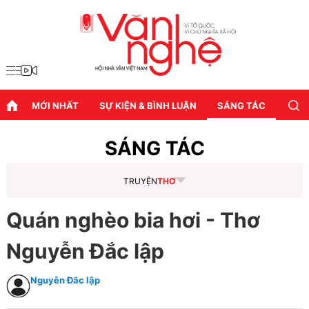
MỚI NHẤT
SỰ KIỆN & BÌNH LUẬN
SÁNG TÁC
DIỄN
SÁNG TÁC
TRUYỆN
THƠ
Quán nghèo bia hơi - Thơ
Nguyễn Đắc lập
Nguyễn Đắc lập