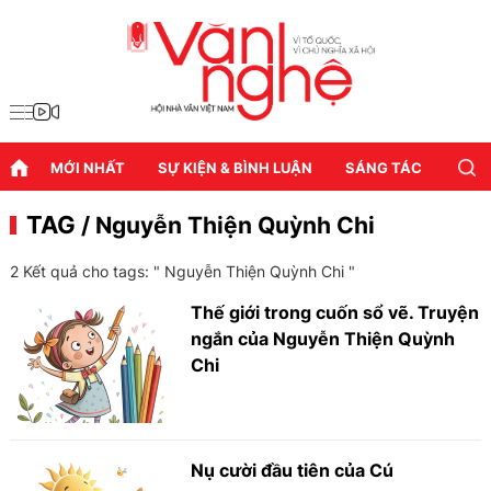
MỚI NHẤT
SỰ KIỆN & BÌNH LUẬN
SÁNG TÁC
DIỄN
TAG
/ Nguyễn Thiện Quỳnh Chi
2 Kết quả cho tags: "
Nguyễn Thiện Quỳnh Chi
"
Thế giới trong cuốn sổ vẽ. Truyện
ngắn của Nguyễn Thiện Quỳnh
Chi
Nụ cười đầu tiên của Cú