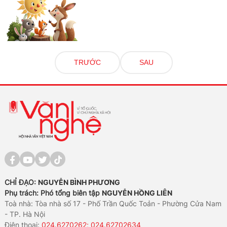
TRƯỚC
SAU
CHỈ ĐẠO:
NGUYỄN BÌNH PHƯƠNG
Phụ trách: Phó tổng biên tập
NGUYỄN HỒNG LIÊN
Toà nhà: Tòa nhà số 17 - Phố Trần Quốc Toản - Phường Cửa Nam
- TP. Hà Nội
Điện thoại:
024.6270262; 024.62702634