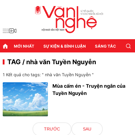
MỚI NHẤT
SỰ KIỆN & BÌNH LUẬN
SÁNG TÁC
DIỄN
TAG
/ nhà văn Tuyền Nguyễn
1 Kết quả cho tags: "
nhà văn Tuyền Nguyễn
"
Mùa cấm én - Truyện ngắn của
Tuyền Nguyễn
TRƯỚC
SAU