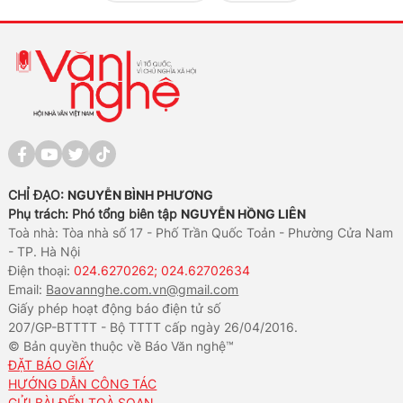
CHỈ ĐẠO:
NGUYỄN BÌNH PHƯƠNG
Phụ trách: Phó tổng biên tập
NGUYỄN HỒNG LIÊN
Toà nhà: Tòa nhà số 17 - Phố Trần Quốc Toản - Phường Cửa Nam
- TP. Hà Nội
Điện thoại:
024.6270262; 024.62702634
Email:
Baovannghe.com.vn@gmail.com
Giấy phép hoạt động báo điện tử số
207/GP-BTTTT - Bộ TTTT cấp ngày 26/04/2016.
© Bản quyền thuộc về Báo Văn nghệ™
ĐẶT BÁO GIẤY
HƯỚNG DẪN CÔNG TÁC
GỬI BÀI ĐẾN TOÀ SOẠN