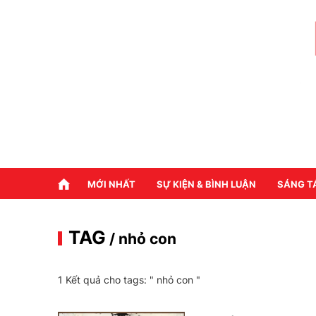
MỚI NHẤT
SỰ KIỆN & BÌNH LUẬN
SÁNG T
TAG
/ nhỏ con
1 Kết quả cho tags: "
nhỏ con
"