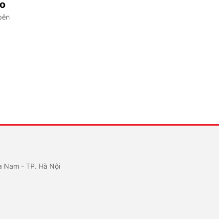
ảo
bên
a Nam - TP. Hà Nội