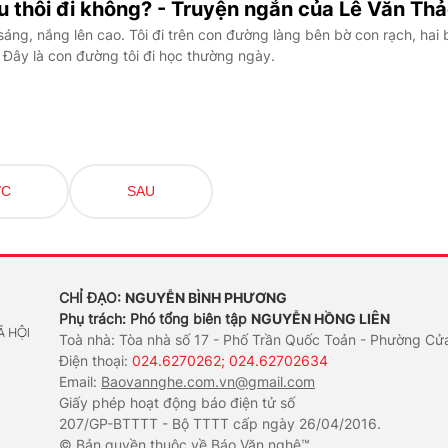
u thôi đi không? - Truyện ngắn của Lê Văn Th
áng, nắng lên cao. Tôi đi trên con đường làng bên bờ con rạch, hai 
 Đây là con đường tôi đi học thường ngày.
ỚC
SAU
CHỈ ĐẠO:
NGUYỄN BÌNH PHƯƠNG
Phụ trách: Phó tổng biên tập
NGUYỄN HỒNG LIÊN
Toà nhà: Tòa nhà số 17 - Phố Trần Quốc Toản - Phường Cử
Điện thoại:
024.6270262; 024.62702634
Email:
Baovannghe.com.vn@gmail.com
Giấy phép hoạt động báo điện tử số
207/GP-BTTTT - Bộ TTTT cấp ngày 26/04/2016.
© Bản quyền thuộc về Báo Văn nghệ™