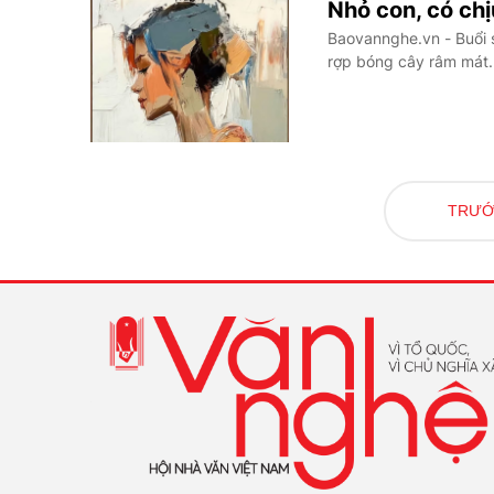
Nhỏ con, có chị
Baovannghe.vn - Buổi s
rợp bóng cây râm mát.
TRƯ