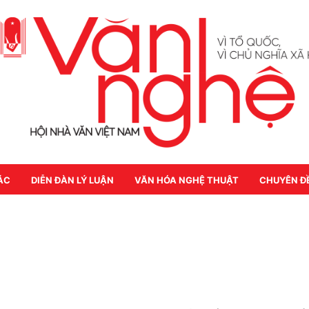
ÁC
DIỄN ĐÀN LÝ LUẬN
VĂN HÓA NGHỆ THUẬT
CHUYÊN Đ