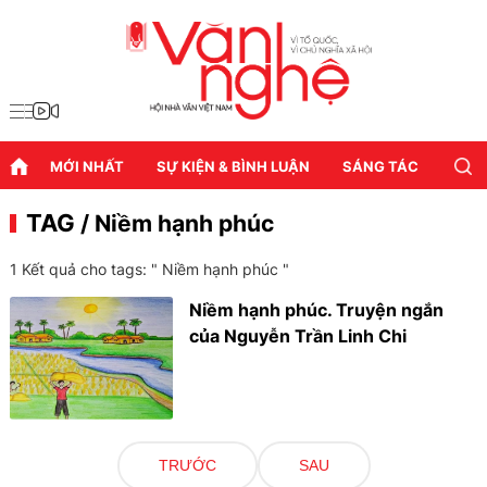
MỚI NHẤT
SỰ KIỆN & BÌNH LUẬN
SÁNG TÁC
DIỄN
TAG
/ Niềm hạnh phúc
1 Kết quả cho tags: "
Niềm hạnh phúc
"
Niềm hạnh phúc. Truyện ngắn
của Nguyễn Trần Linh Chi
TRƯỚC
SAU