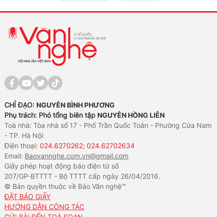
CHỈ ĐẠO:
NGUYỄN BÌNH PHƯƠNG
Phụ trách: Phó tổng biên tập
NGUYỄN HỒNG LIÊN
Toà nhà: Tòa nhà số 17 - Phố Trần Quốc Toản - Phường Cửa Nam
- TP. Hà Nội
Điện thoại:
024.6270262; 024.62702634
Email:
Baovannghe.com.vn@gmail.com
Giấy phép hoạt động báo điện tử số
207/GP-BTTTT - Bộ TTTT cấp ngày 26/04/2016.
© Bản quyền thuộc về Báo Văn nghệ™
ĐẶT BÁO GIẤY
HƯỚNG DẪN CÔNG TÁC
GỬI BÀI ĐẾN TOÀ SOẠN