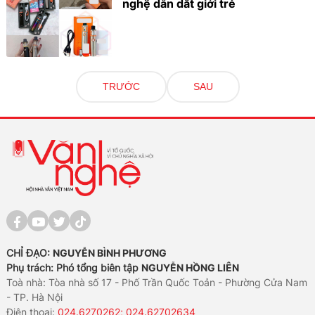
nghệ dẫn dắt giới trẻ
TRƯỚC
SAU
CHỈ ĐẠO:
NGUYỄN BÌNH PHƯƠNG
Phụ trách: Phó tổng biên tập
NGUYỄN HỒNG LIÊN
Toà nhà: Tòa nhà số 17 - Phố Trần Quốc Toản - Phường Cửa Nam
- TP. Hà Nội
Điện thoại:
024.6270262; 024.62702634