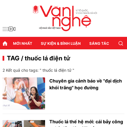
MỚI NHẤT
SỰ KIỆN & BÌNH LUẬN
SÁNG TÁC
DIỄN
TAG
/ thuốc lá điện tử
2 Kết quả cho tags: "
thuốc lá điện tử
"
Chuyên gia cảnh báo về "đại dịch
khói trắng" học đường
Thuốc lá thế hệ mới: cái bẫy công