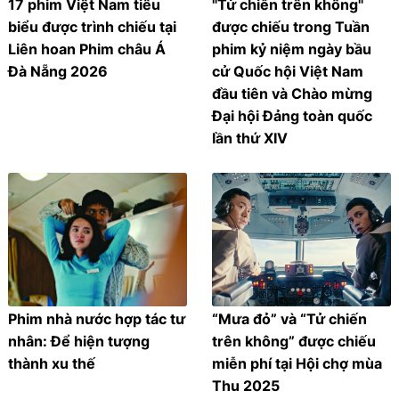
17 phim Việt Nam tiêu
"Tử chiến trên không"
biểu được trình chiếu tại
được chiếu trong Tuần
Liên hoan Phim châu Á
phim kỷ niệm ngày bầu
Đà Nẵng 2026
cử Quốc hội Việt Nam
đầu tiên và Chào mừng
Đại hội Đảng toàn quốc
lần thứ XIV
Phim nhà nước hợp tác tư
“Mưa đỏ” và “Tử chiến
nhân: Để hiện tượng
trên không” được chiếu
thành xu thế
miễn phí tại Hội chợ mùa
Thu 2025