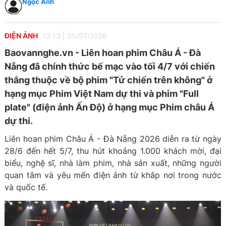
Ngọc Ánh
ĐIỆN ẢNH
12:13
|
05/07/2026
Baovannghe.vn - Liên hoan phim Châu Á - Đà
Nẵng đã chính thức bế mạc vào tối 4/7 với chiến
thắng thuộc về bộ phim "Tử chiến trên không" ở
hạng mục Phim Việt Nam dự thi và phim "Full
plate" (điện ảnh Ấn Độ) ở hạng mục Phim châu Á
dự thi.
Liên hoan phim Châu Á - Đà Nẵng 2026 diễn ra từ ngày
28/6 đến hết 5/7, thu hút khoảng 1.000 khách mời, đại
biểu, nghệ sĩ, nhà làm phim, nhà sản xuất, những người
quan tâm và yêu mến điện ảnh từ khắp nơi trong nước
và quốc tế.