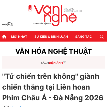
MỚI NHẤT
SỰ KIỆN & BÌNH LUẬN
SÁNG TÁC
DIỄN
VĂN HÓA NGHỆ THUẬT
SÁCH
ĐIỆN ẢNH
"Tử chiến trên không" giành
chiến thắng tại Liên hoan
Phim Châu Á - Đà Nẵng 2026