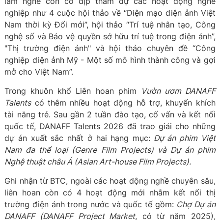
làm nghề còn có dịp tham dự các hoạt động nghề
nghiệp như 4 cuộc hội thảo về “Diện mạo điện ảnh Việt
Nam thời kỳ Đổi mới”, hội thảo “Trí tuệ nhân tạo, Công
nghệ số và Bảo vệ quyền sở hữu trí tuệ trong điện ảnh”,
"Thị trường điện ảnh" và hội thảo chuyên đề “Công
nghiệp điện ảnh Mỹ - Một số mô hình thành công và gợi
mở cho Việt Nam”.
Trong khuôn khổ Liên hoan phim
Vườn ươm DANAFF
Talents
có thêm nhiều hoạt động hỗ trợ, khuyến khích
tài năng trẻ. Sau gần 2 tuần đào tạo, cố vấn và kết nối
quốc tế, DANAFF Talents 2026 đã trao giải cho những
dự án xuất sắc nhất ở hai hạng mục:
Dự án phim Việt
Nam đa thể loại (Genre Film Projects) và Dự án phim
Nghệ thuật châu Á (Asian Art-house Film Projects).
Ghi nhận từ BTC, ngoài các hoạt động nghề chuyên sâu,
liên hoan còn có 4 hoạt động mới nhằm kết nối thị
trường điện ảnh trong nước và quốc tế gồm:
Chợ Dự án
DANAFF (DANAFF Project Market
, có từ năm 2025),