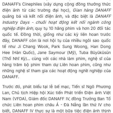
DANAFF’s Cinephiles (xây dựng cộng đồng thưởng thức
điện ảnh từ các trường đại học),
Gian hàng DANAFF
quảng bá và kết nối điện ảnh, và đặc biệt là
DANAFF
Industry Days - chuỗi hoạt động kết nối ngành công
nghiệp điện ảnh,
quy tụ 10 hãng phim và hơn 20 đối tác
quốc tế. Đồng thời, giống như các kỳ liên hoan trước
đây, DANAFF còn là nơi hội tụ của nhiều ngôi sao quốc
tế như Ji Chang Wook, Park Sung Woong, Han Dong
Hee (Hàn Quốc), Jane Saymour (Mỹ), Tuba Büyüküsün
(Thổ Nhĩ Kỳ)... cùng với các nhà làm phim, nghệ sĩ của
hàng trăm bộ phim tham dự Liên hoan phim, cũng như
những nghệ sĩ tham gia các hoạt động nghề nghiệp của
DANAFF.
Trước đó, phát biểu tại lễ bế mạc, Tiến sĩ Ngô Phương
Lan, Chủ tịch Hiệp hội Xúc tiến Phát triển Điện ảnh Việt
Nam (VFDA), Giám đốc DANAFF IV, đồng Trưởng Ban Tổ
chức Liên hoan phim châu Á - Đà Nẵng lần thứ IV cho
biết, DANAFF IV thực sự là một bữa tiệc điện ảnh thịnh