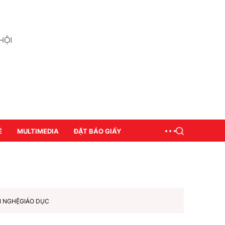
Ề
MULTIMEDIA
ĐẶT BÁO GIẤY
N NGHỆ
GIÁO DỤC