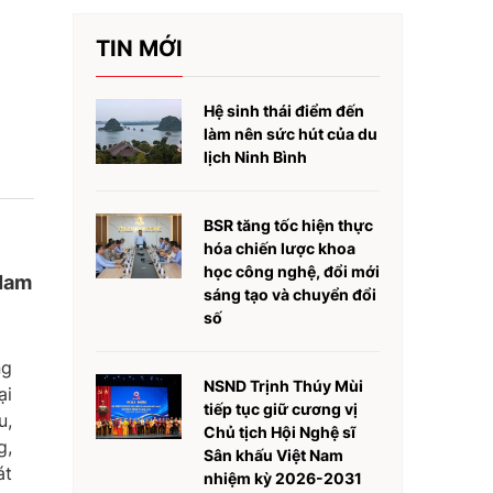
TIN MỚI
Hệ sinh thái điểm đến
làm nên sức hút của du
lịch Ninh Bình
BSR tăng tốc hiện thực
hóa chiến lược khoa
học công nghệ, đổi mới
 Nam
sáng tạo và chuyển đổi
số
ng
NSND Trịnh Thúy Mùi
ại
tiếp tục giữ cương vị
u,
Chủ tịch Hội Nghệ sĩ
g,
Sân khấu Việt Nam
át
nhiệm kỳ 2026-2031