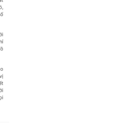
ất
ó,
số
ới
hỉ
Tô
ạo
vị
ết
ới
ọi