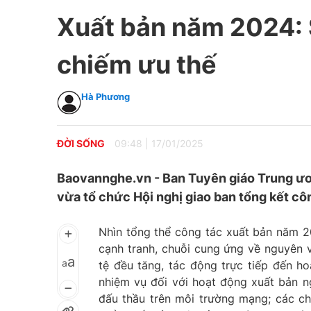
Xuất bản năm 2024: 
chiếm ưu thế
Hà Phương
ĐỜI SỐNG
09:48
|
17/01/2025
Baovannghe.vn - Ban Tuyên giáo Trung ươn
vừa tổ chức Hội nghị giao ban tổng kết cô
Nhìn tổng thể công tác xuất bản năm 20
cạnh tranh, chuỗi cung ứng về nguyên vậ
a
a
tệ đều tăng, tác động trực tiếp đến h
nhiệm vụ đối với hoạt động xuất bản ng
đấu thầu trên môi trường mạng; các chí