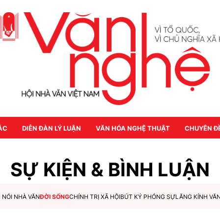
ÁC
DIỄN ĐÀN LÝ LUẬN
VĂN HÓA NGHỆ THUẬT
CHUYÊN Đ
SỰ KIỆN & BÌNH LUẬN
 NÓI NHÀ VĂN
ĐỜI SỐNG
CHÍNH TRỊ XÃ HỘI
BÚT KÝ PHÓNG SỰ
LĂNG KÍNH VĂ