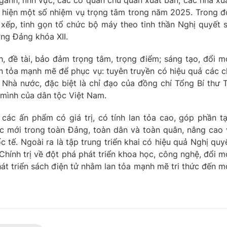
ngành, lĩnh vực, các cơ quan chủ quản xuất bản, các nhà xu
ực hiện một số nhiệm vụ trọng tâm trong năm 2025. Trong đ
p xếp, tinh gọn tổ chức bộ máy theo tinh thần Nghị quyết 
ng Đảng khóa XII.
 đề tài, bảo đảm trọng tâm, trọng điểm; sáng tạo, đổi m
n tỏa mạnh mẽ để phục vụ: tuyên truyền có hiệu quả các c
à Nhà nước, đặc biệt là chỉ đạo của đồng chí Tổng Bí thư 
mình của dân tộc Việt Nam.
 các ấn phẩm có giá trị, có tính lan tỏa cao, góp phần t
ực mới trong toàn Đảng, toàn dân và toàn quân, nâng cao 
c tế. Ngoài ra là tập trung triển khai có hiệu quả Nghị quy
ính trị về đột phá phát triển khoa học, công nghệ, đổi m
hát triển sách điện tử nhằm lan tỏa mạnh mẽ tri thức đến m