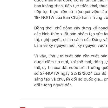
được triển khai đồng bộ tại tất cả các 
bản khẳng định, tiếp tục triển khai, th
tiếp tục thực hiện có hiệu quả việc sắ
18- NQ/TW của Ban Chấp hành Trung ươ
Đồng thời, chủ động xây dựng kế hoạch,
các hình thức xuất bản phẩm tạo sức la
thị, nghị quyết, chính sách của Đảng v
Lâm về kỷ nguyên mới, kỷ nguyên vươn 
Vì vậy, lĩnh vực xuất bản cần xuất bản
được niềm tin mới, khí thế mới, động l
thế, uy tín của đất nước trên trường quố
số 57-NQ/TW, ngày 22/12/2024 của Bộ Ch
sáng tạo và chuyển đổi số quốc gia... p
đối tượng người dân.