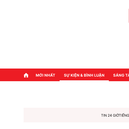
MỚI NHẤT
SỰ KIỆN & BÌNH LUẬN
SÁNG T
TIN 24 GIỜ
TIẾNG