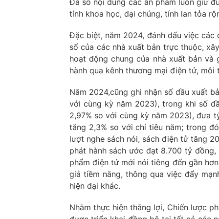
Đa số nội dung các ấn phẩm luôn giữ đú
tính khoa học, đại chúng, tính lan tỏa rộn
Đặc biệt, năm 2024, đánh dấu việc các
số của các nhà xuất bản trực thuộc, xây
hoạt động chung của nhà xuất bản và g
hành qua kênh thương mại điện tử, môi 
Năm 2024,cũng ghi nhận số đầu xuất bả
với cùng kỳ năm 2023), trong khi số đ
2,97% so với cùng kỳ năm 2023), đưa tỷ
tăng 2,3% so với chỉ tiêu năm; trong đ
lượt nghe sách nói, sách điện tử tăng 
phát hành sách ước đạt 8.700 tỷ đồng,
phẩm điện tử mới nói tiêng đến gần hơn 
giả tiềm năng, thông qua việc đẩy mạn
hiện đại khác.
Nhằm thực hiện thắng lợi, Chiến lược p