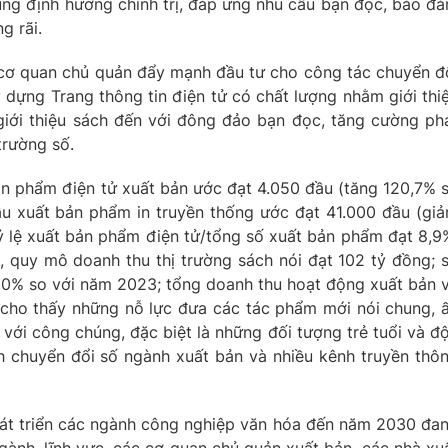
ng định hướng chính trị, đáp ứng nhu cầu bạn đọc, bảo đ
g rãi.
 cơ quan chủ quản đẩy mạnh đầu tư cho công tác chuyển đ
 dựng Trang thông tin điện tử có chất lượng nhằm giới thi
iới thiệu sách đến với đông đảo bạn đọc, tăng cường ph
trường số.
n phẩm điện tử xuất bản ước đạt 4.050 đầu (tăng 120,7% 
ầu xuất bản phẩm in truyền thống ước đạt 41.000 đầu (gi
 lệ xuất bản phẩm điện tử/tổng số xuất bản phẩm đạt 8,9
ó, quy mô doanh thu thị trường sách nói đạt 102 tỷ đồng; 
200% so với năm 2023; tổng doanh thu hoạt động xuất bản 
 cho thấy những nỗ lực đưa các tác phẩm mới nói chung, 
với công chúng, đặc biệt là những đối tượng trẻ tuổi và đ
h chuyển đổi số ngành xuất bản và nhiều kênh truyền thô
hát triển các ngành công nghiệp văn hóa đến năm 2030 đa