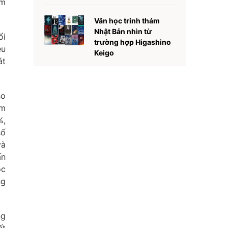
ảm
Văn học trinh thám
Nhật Bản nhìn từ
ổi
trường hợp Higashino
ệu
Keigo
át
so
ảm
%,
số
và
ấn
ộc
ng
ng