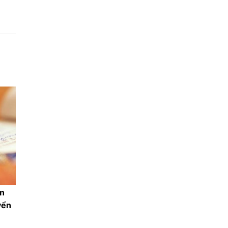
ản
yển