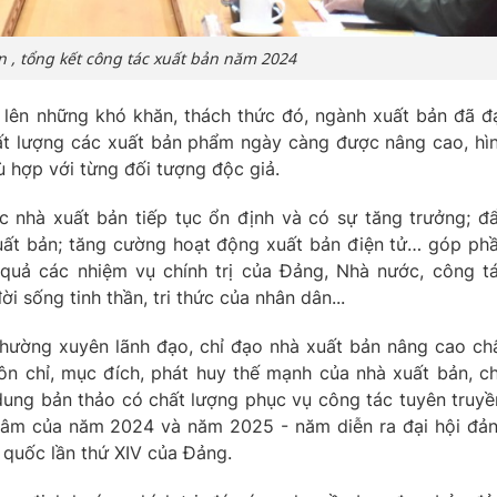
n , tổng kết công tác xuất bản năm 2024
ợt lên những khó khăn, thách thức đó, ngành xuất bản đã đ
ất lượng các xuất bản phẩm ngày càng được nâng cao, hì
ù hợp với từng đối tượng độc giả.
 nhà xuất bản tiếp tục ổn định và có sự tăng trưởng; đ
uất bản; tăng cường hoạt động xuất bản điện tử… góp ph
 quả các nhiệm vụ chính trị của Đảng, Nhà nước, công t
i sống tinh thần, tri thức của nhân dân...
hường xuyên lãnh đạo, chỉ đạo nhà xuất bản nâng cao ch
ôn chỉ, mục đích, phát huy thế mạnh của nhà xuất bản, c
dung bản thảo có chất lượng phục vụ công tác tuyên truyề
g tâm của năm 2024 và năm 2025 - năm diễn ra đại hội đả
n quốc lần thứ XIV của Đảng.