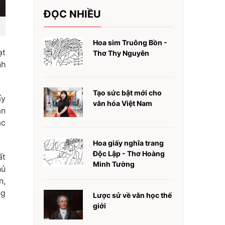
ĐỌC NHIỀU
Hoa sim Truông Bồn -
ạt
Thơ Thy Nguyên
nh
Tạo sức bật mới cho
ẩy
văn hóa Việt Nam
ần
ác
Hoa giấy nghĩa trang
Độc Lập - Thơ Hoàng
ất
Minh Tường
hủ
n,
ng
Lược sử về văn học thế
giới