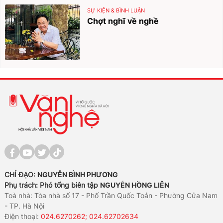
SỰ KIỆN & BÌNH LUẬN
Chợt nghĩ về nghề
CHỈ ĐẠO:
NGUYỄN BÌNH PHƯƠNG
Phụ trách: Phó tổng biên tập
NGUYỄN HỒNG LIÊN
Toà nhà: Tòa nhà số 17 - Phố Trần Quốc Toản - Phường Cửa Nam
- TP. Hà Nội
Điện thoại:
024.6270262; 024.62702634