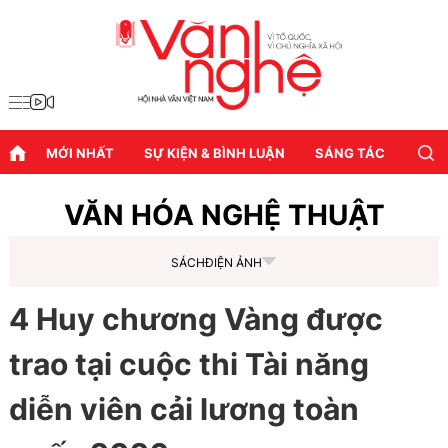
MỚI NHẤT
SỰ KIỆN & BÌNH LUẬN
SÁNG TÁC
DIỄN
VĂN HÓA NGHỆ THUẬT
SÁCH
ĐIỆN ẢNH
4 Huy chương Vàng được
trao tại cuộc thi Tài năng
diễn viên cải lương toàn