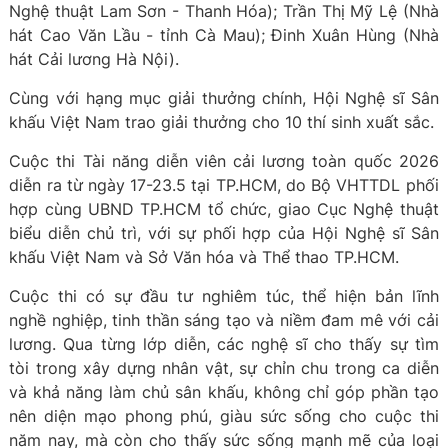
Nghệ thuật Lam Sơn - Thanh Hóa); Trần Thị Mỹ Lệ (Nhà
hát Cao Văn Lầu - tỉnh Cà Mau); Đinh Xuân Hùng (Nhà
hát Cải lương Hà Nội).
Cùng với hạng mục giải thưởng chính, Hội Nghệ sĩ Sân
khấu Việt Nam trao giải thưởng cho 10 thí sinh xuất sắc.
Cuộc thi Tài năng diễn viên cải lương toàn quốc 2026
diễn ra từ ngày 17-23.5 tại TP.HCM, do Bộ VHTTDL phối
hợp cùng UBND TP.HCM tổ chức, giao Cục Nghệ thuật
biểu diễn chủ trì, với sự phối hợp của Hội Nghệ sĩ Sân
khấu Việt Nam và Sở Văn hóa và Thể thao TP.HCM.
Cuộc thi có sự đầu tư nghiêm túc, thể hiện bản lĩnh
nghề nghiệp, tinh thần sáng tạo và niềm đam mê với cải
lương. Qua từng lớp diễn, các nghệ sĩ cho thấy sự tìm
tòi trong xây dựng nhân vật, sự chỉn chu trong ca diễn
và khả năng làm chủ sân khấu, không chỉ góp phần tạo
nên diện mạo phong phú, giàu sức sống cho cuộc thi
năm nay, mà còn cho thấy sức sống mạnh mẽ của loại