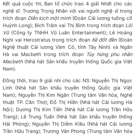
Kết quả cuộc thi, Ban tổ chức trao 4 giải Nhất cho các
nghệ sĩ: Trương Trọng Nhân với vai người nghệ sĩ trong
trích đoạn
Diễn kịch một mình
(Đoàn Cải lương tuồng cổ
Huỳnh Long); Bích Trâm vai Thị Bình trong trích đoạn
Lôi
Vũ
(Công ty TNHH Vũ Luân Entertainment); Lê Hoàng
Nghi vai Herostratus trong trích đoạn
Kẻ đốt đền
(Đoàn
Nghệ thuật Cải lương Vàm Cỏ, tỉnh Tây Ninh) và Ngân
Hà vai Macbeth trong trích đoạn
Tùy hứng phu nhân
Macbeth
(Nhà hát Sân khấu truyền thống Quốc gia Việt
Nam).
Đồng thời, trao 9 giải nhì cho các NS: Nguyễn Thị Ngọc
Linh (Nhà hát Sân khấu truyền thống Quốc gia Việt
Nam); Nguyễn Thị Kim Ngân (Trung tâm Văn hóa, Nghệ
thuật TP. Cần Thơ); Đỗ Thị Hiền (Nhà hát Cải lương Hà
Nội); Dương Thị Kim Tiến (Nhà hát Cải lương Trần Hữu
Trang); Lê Trung Tuấn (Nhà hát Sân khấu truyền thống
Hải Phòng); Nguyễn Thị Diễm Kiều (Nhà hát Cải lương
Trần Hữu Trang); Trương Văn Phong (Trung tâm Văn hóa