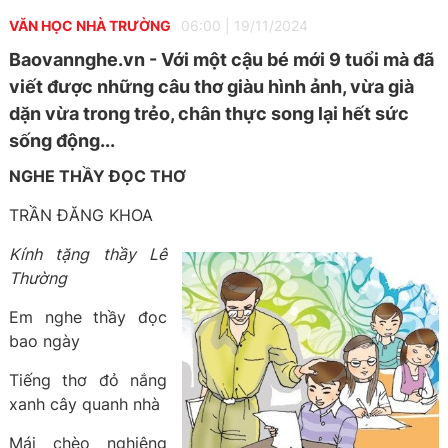
VĂN HỌC NHÀ TRƯỜNG
06:00
|
19/11/2024
Baovannghe.vn - Với một cậu bé mới 9 tuổi mà đã
viết được những câu thơ giàu hình ảnh, vừa già
dặn vừa trong trẻo, chân thực song lại hết sức
sống động...
NGHE THẦY ĐỌC THƠ
TRẦN ĐĂNG KHOA
Kính tặng thầy Lê
Thường
Em nghe thầy đọc
bao ngày
Tiếng thơ đỏ nắng
xanh cây quanh nhà
Mái chèo nghiêng