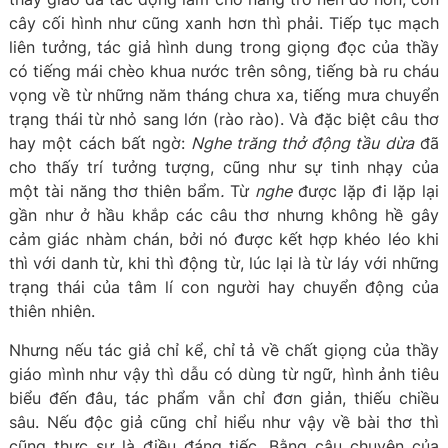
cây cối hình như cũng xanh hơn thì phải. Tiếp tục mạch
liên tưởng, tác giả hình dung trong giọng đọc của thầy
có tiếng mái chèo khua nước trên sông, tiếng bà ru cháu
vọng về từ những năm tháng chưa xa, tiếng mưa chuyển
trạng thái từ nhỏ sang lớn (rào rào). Và đặc biệt câu thơ
hay một cách bất ngờ:
Nghe trăng thở động tầu dừa
đã
cho thấy trí tưởng tượng, cũng như sự tinh nhạy của
một tài năng thơ thiên bẩm
.
Từ
nghe
được lặp đi lặp lại
gần như ở hầu khắp các câu thơ nhưng không hề gây
cảm giác nhàm chán, bởi nó được kết hợp khéo léo khi
thì với danh từ, khi thì động từ, lúc lại là từ láy với những
trạng thái của tâm lí con người hay chuyển động của
thiên nhiên.
Nhưng nếu tác giả chỉ kể, chỉ tả về chất giọng của thầy
giáo mình như vậy thì dẫu có dùng từ ngữ, hình ảnh tiêu
biểu đến đâu, tác phẩm vẫn chỉ đơn giản, thiếu chiều
sâu. Nếu độc giả cũng chỉ hiểu như vậy về bài thơ thì
cũng thực sự là điều đáng tiếc. Bằng câu chuyện của