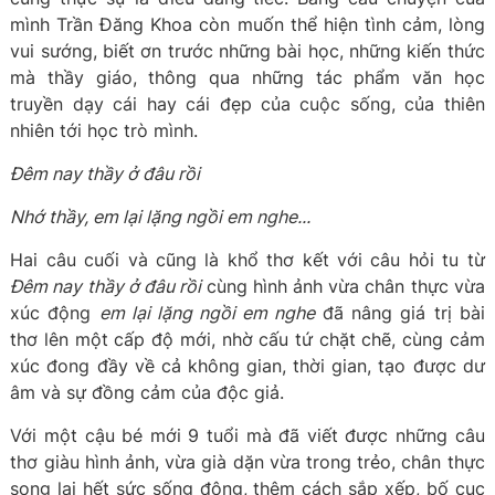
mình Trần Đăng Khoa còn muốn thể hiện tình cảm, lòng
vui sướng, biết ơn trước những bài học, những kiến thức
mà thầy giáo, thông qua những tác phẩm văn học
truyền dạy cái hay cái đẹp của cuộc sống, của thiên
nhiên tới học trò mình.
Đêm nay thầy ở đâu rồi
Nhớ thầy, em lại lặng ngồi em nghe...
Hai câu cuối và cũng là khổ thơ kết với câu hỏi tu từ
Đêm nay thầy ở đâu rồi
cùng hình ảnh vừa chân thực vừa
xúc động
em lại lặng ngồi em nghe
đã nâng giá trị bài
thơ lên một cấp độ mới, nhờ cấu tứ chặt chẽ, cùng cảm
xúc đong đầy về cả không gian, thời gian, tạo được dư
âm và sự đồng cảm của độc giả.
Với một cậu bé mới 9 tuổi mà đã viết được những câu
thơ giàu hình ảnh, vừa già dặn vừa trong trẻo, chân thực
song lại hết sức sống động, thêm cách sắp xếp, bố cục