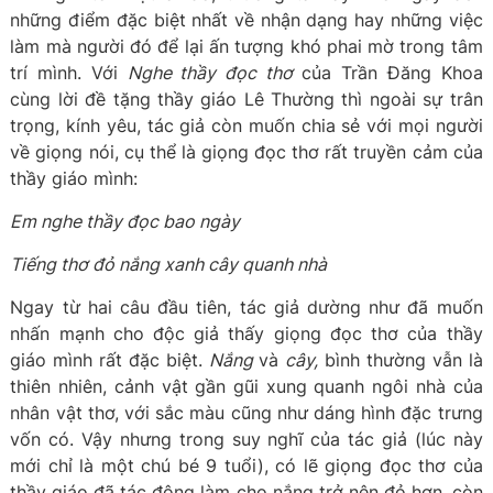
những điểm đặc biệt nhất về nhận dạng hay những việc
làm mà người đó để lại ấn tượng khó phai mờ trong tâm
trí mình. Với
Nghe thầy đọc thơ
của Trần Đăng Khoa
cùng lời đề tặng thầy giáo Lê Thường thì ngoài sự trân
trọng, kính yêu, tác giả còn muốn chia sẻ với mọi người
về giọng nói, cụ thể là giọng đọc thơ rất truyền cảm của
thầy giáo mình:
Em nghe thầy đọc bao ngày
Tiếng thơ đỏ nắng xanh cây quanh nhà
Ngay từ hai câu đầu tiên, tác giả dường như đã muốn
nhấn mạnh cho độc giả thấy giọng đọc thơ của thầy
giáo mình rất đặc biệt.
Nắng
và
cây,
bình thường vẫn là
thiên nhiên, cảnh vật gần gũi xung quanh ngôi nhà của
nhân vật thơ, với sắc màu cũng như dáng hình đặc trưng
vốn có. Vậy nhưng trong suy nghĩ của tác giả (lúc này
mới chỉ là một chú bé 9 tuổi), có lẽ giọng đọc thơ của
thầy giáo đã tác động làm cho nắng trở nên đỏ hơn, còn