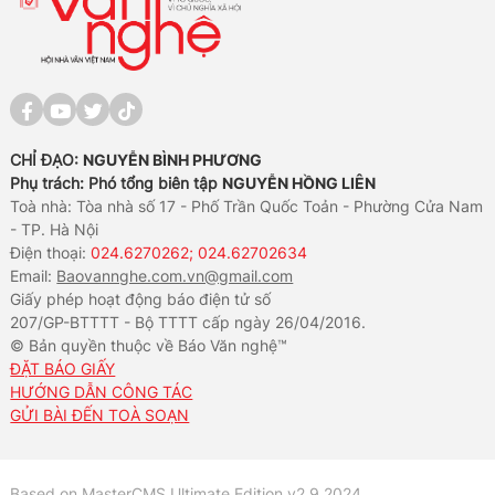
CHỈ ĐẠO:
NGUYỄN BÌNH PHƯƠNG
Phụ trách: Phó tổng biên tập
NGUYỄN HỒNG LIÊN
Toà nhà: Tòa nhà số 17 - Phố Trần Quốc Toản - Phường Cửa Nam
- TP. Hà Nội
Điện thoại:
024.6270262; 024.62702634
Email:
Baovannghe.com.vn@gmail.com
Giấy phép hoạt động báo điện tử số
207/GP-BTTTT - Bộ TTTT cấp ngày 26/04/2016.
© Bản quyền thuộc về Báo Văn nghệ™
ĐẶT BÁO GIẤY
HƯỚNG DẪN CÔNG TÁC
GỬI BÀI ĐẾN TOÀ SOẠN
Based on MasterCMS Ultimate Edition v2.9 2024