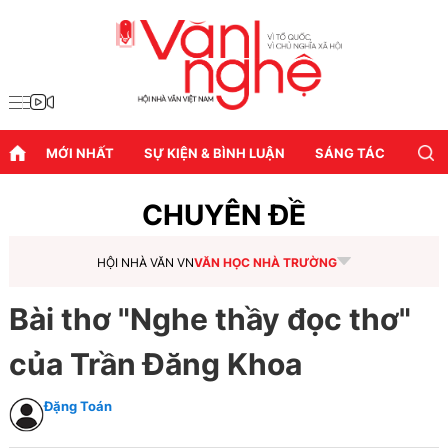
MỚI NHẤT
SỰ KIỆN & BÌNH LUẬN
SÁNG TÁC
DIỄN
CHUYÊN ĐỀ
HỘI NHÀ VĂN VN
VĂN HỌC NHÀ TRƯỜNG
Bài thơ "Nghe thầy đọc thơ"
của Trần Đăng Khoa
Đặng Toán