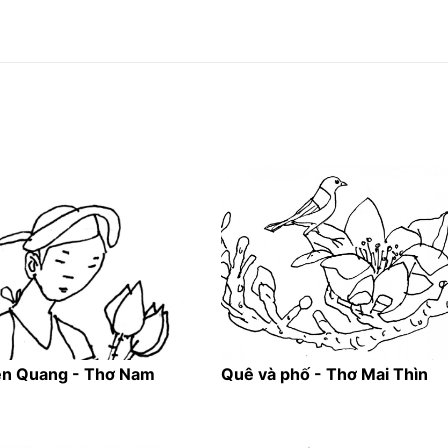
ên Quang - Thơ Nam
Quê và phố - Thơ Mai Thìn