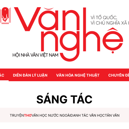
ÁC
DIỄN ĐÀN LÝ LUẬN
VĂN HÓA NGHỆ THUẬT
CHUYÊN Đ
SÁNG TÁC
TRUYỆN
THƠ
VĂN HỌC NƯỚC NGOÀI
DANH TÁC VĂN HỌC
TẢN VĂN