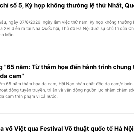
chí số 5, Kỳ họp không thường lệ thứ Nhất, Q
áu, ngày 07/8/2026, ngày làm việc thứ năm, Kỳ họp không thường 
a XVI diễn ra tại Nhà Quốc hội, Thủ đô Hà Nội dưới sự chủ trì của C
anh Mẫn.
g "65 năm: Từ thảm họa đến hành trình chung 
 da cam"
ệm 65 năm thảm họa da cam, Hội Nạn nhân chất độc da cam/dioxin 
hoạt động tuyên truyền, tri ân và vận động nguồn lực nhằm chăm só
 da cam trên phạm vi cả nước.
oa võ Việt qua Festival Võ thuật quốc tế Hà Nội