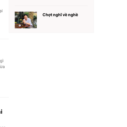
ại
Chợt nghĩ về nghề
gì
vừa
i