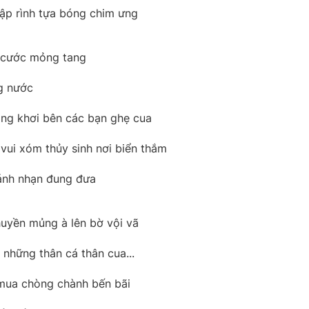
ập rình tựa bóng chim ưng
i cước mỏng tang
g nước
ng khơi bên các bạn ghẹ cua
vui xóm thủy sinh nơi biển thắm
cánh nhạn đung đưa
uyền mủng à lên bờ vội vã
 những thân cá thân cua...
mua chòng chành bến bãi