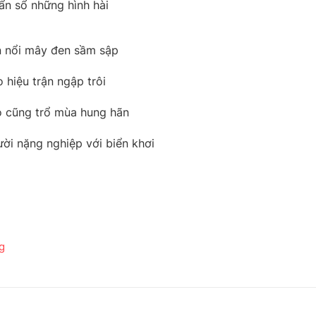
ẩn sổ những hình hài
n nổi mây đen sầm sập
 hiệu trận ngập trôi
o cũng trổ mùa hung hãn
ười nặng nghiệp với biển khơi
g