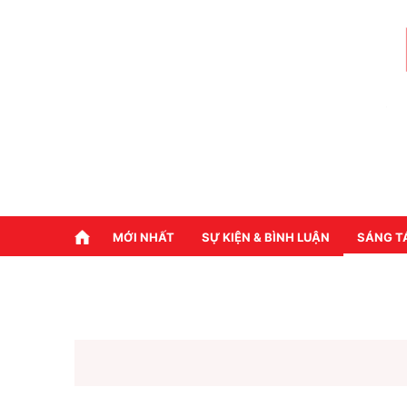
MỚI NHẤT
SỰ KIỆN & BÌNH LUẬN
SÁNG T