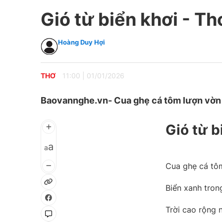
Gió từ biển khơi - T
Hoàng Duy Hợi
THƠ
11:00
|
01/01/2026
Baovannghe.vn- Cua ghẹ cá tôm lượn vờn 
Gió từ b
a
a
Cua ghẹ cá tô
Biển xanh tron
Trời cao rộng 