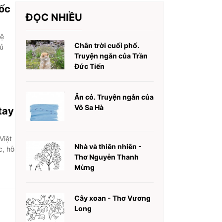
uốc
ĐỌC NHIỀU
lệ
Chân trời cuối phố.
hủ
Truyện ngắn của Trần
Đức Tiến
Ăn cỏ. Truyện ngắn của
Võ Sa Hà
tay
Việt
Nhà và thiên nhiên -
c, hỗ
Thơ Nguyễn Thanh
Mừng
Cây xoan - Thơ Vương
Long