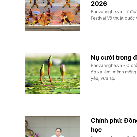
2026
Baovannghe.vn - 7 đoàn
Festival Võ thuật quốc
Nụ cười trong 
Baovannghe.vn - Ở chỗ 
đó xa lắm, mênh mông l
yêu, vừa sợ.
Chính phủ: Đồn
học