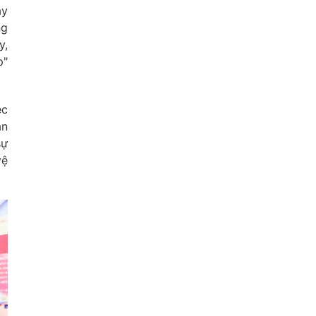
ây
ng
y,
p"
ệc
ân
sự
vệ