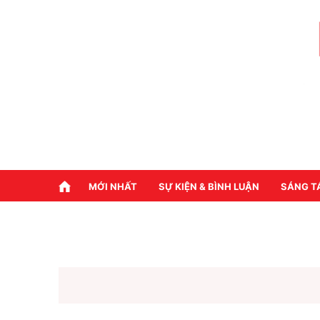
MỚI NHẤT
SỰ KIỆN & BÌNH LUẬN
SÁNG T