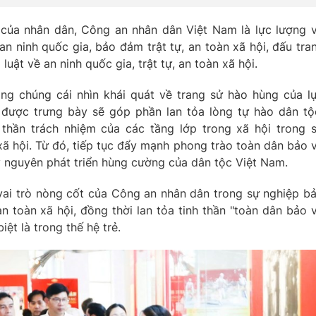
 của nhân dân, Công an nhân dân Việt Nam là lực lượng 
n ninh quốc gia, bảo đảm trật tự, an toàn xã hội, đấu tra
ật về an ninh quốc gia, trật tự, an toàn xã hội.
ng chúng cái nhìn khái quát về trang sử hào hùng của l
được trưng bày sẽ góp phần lan tỏa lòng tự hào dân tộ
 thần trách nhiệm của các tầng lớp trong xã hội trong 
 xã hội. Từ đó, tiếp tục đẩy mạnh phong trào toàn dân bảo 
ỷ nguyên phát triển hùng cường của dân tộc Việt Nam.
vai trò nòng cốt của Công an nhân dân trong sự nghiệp b
an toàn xã hội, đồng thời lan tỏa tinh thần "toàn dân bảo 
ệt là trong thế hệ trẻ.