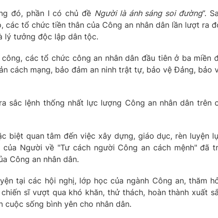
ng đó, phần I có chủ đề
Người là ánh sáng soi đường
”. S
 các tổ chức tiền thân của Công an nhân dân lần lượt ra đ
 lý tưởng độc lập dân tộc.
ông, các tổ chức công an nhân dân đầu tiên ở ba miền 
hản cách mạng, bảo đảm an ninh trật tự, bảo vệ Đảng, bảo 
ra sắc lệnh thống nhất lực lượng Công an nhân dân trên 
c biệt quan tâm đến việc xây dựng, giáo dục, rèn luyện l
 của Người về "Tư cách người Công an cách mệnh" đã t
ủa Công an nhân dân.
uyện tại các hội nghị, lớp học của ngành Công an, thăm hỏ
 chiến sĩ vượt qua khó khăn, thử thách, hoàn thành xuất s
ìn cuộc sống bình yên cho nhân dân.