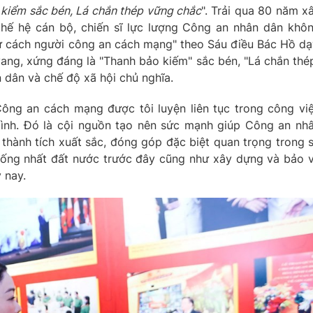
kiểm sắc bén, Lá chắn thép vững chắc
". Trải qua 80 năm x
thế hệ cán bộ, chiến sĩ lực lượng Công an nhân dân khô
ư cách người công an cách mạng" theo Sáu điều Bác Hồ dạ
ang, xứng đáng là "Thanh bảo kiếm" sắc bén, "Lá chắn thé
dân và chế độ xã hội chủ nghĩa.
ng an cách mạng được tôi luyện liên tục trong công vi
 bình. Đó là cội nguồn tạo nên sức mạnh giúp Công an nh
 thành tích xuất sắc, đóng góp đặc biệt quan trọng trong 
thống nhất đất nước trước đây cũng như xây dựng và bảo 
 nay.