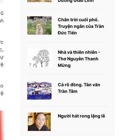
Dương Giao Linh
vũ
Chân trời cuối phố.
nh
Truyện ngắn của Trần
Đức Tiến
ực
c,
Nhà và thiên nhiên -
sự
Thơ Nguyễn Thanh
vệ
Mừng
Cá rô đồng. Tản văn
ảo
Trần Tâm
vệ
Người hát rong lặng lẽ