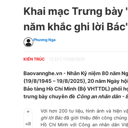
Khai mạc Trưng bày 
năm khắc ghi lời Bác
Phương Nga
KIẾN TRÚC
12:23
|
17/08/2025
Baovannghe.vn - Nhân Kỷ niệm 80 năm Ng
(19/8/1945 – 19/8/2025), 20 năm Ngày hội
Bảo tàng Hồ Chí Minh (Bộ VHTTDL) phối hợ
trưng bày chuyên đề
Công an nhân dân - 8
Với hơn 200 tư liệu, hình ảnh và hiện 
ghi lời Bác
đã giới thiệu đến công chúng
a
a
Hồ Chí Minh với Công an nhân dân Vi