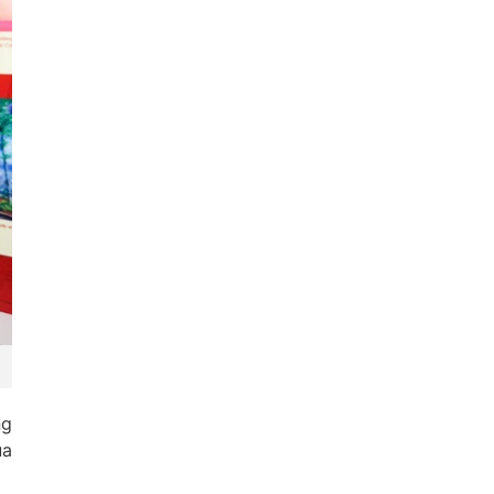
ng
ủa