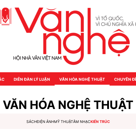
ÁC
DIỄN ĐÀN LÝ LUẬN
VĂN HÓA NGHỆ THUẬT
CHUYÊN Đ
VĂN HÓA NGHỆ THUẬT
SÁCH
ĐIỆN ẢNH
MỸ THUẬT
ÂM NHẠC
KIẾN TRÚC