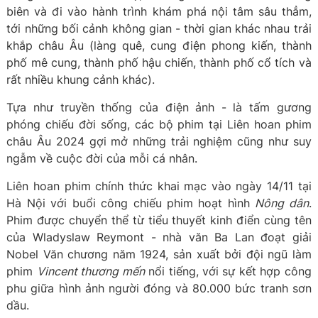
biên và đi vào hành trình khám phá nội tâm sâu thẳm,
tới những bối cảnh không gian - thời gian khác nhau trải
khắp châu Âu (làng quê, cung điện phong kiến, thành
phố mê cung, thành phố hậu chiến, thành phố cổ tích và
rất nhiều khung cảnh khác).
Tựa như truyền thống của điện ảnh - là tấm gương
phóng chiếu đời sống, các bộ phim tại Liên hoan phim
châu Âu 2024 gợi mở những trải nghiệm cũng như suy
ngẫm về cuộc đời của mỗi cá nhân.
Liên hoan phim chính thức khai mạc vào ngày 14/11 tại
Hà Nội với buổi công chiếu phim hoạt hình
Nông dân
.
Phim được chuyển thể từ tiểu thuyết kinh điển cùng tên
của Wladyslaw Reymont - nhà văn Ba Lan đoạt giải
Nobel Văn chương năm 1924, sản xuất bởi đội ngũ làm
phim
Vincent thương mến
nổi tiếng, với sự kết hợp công
phu giữa hình ảnh người đóng và 80.000 bức tranh sơn
dầu.