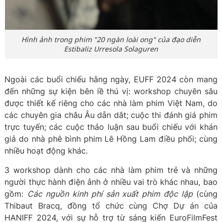
Hình ảnh trong phim "20 ngàn loài ong" của đạo diễn
Estibaliz Urresola Solaguren
Ngoài các buổi chiếu hằng ngày, EUFF 2024 còn mang
đến những sự kiện bên lề thú vị: workshop chuyên sâu
được thiết kế riêng cho các nhà làm phim Việt Nam, do
các chuyên gia châu Âu dẫn dắt; cuộc thi đánh giá phim
trực tuyến; các cuộc thảo luận sau buổi chiếu với khán
giả do nhà phê bình phim Lê Hồng Lam điều phối; cùng
nhiều hoạt động khác.
3 workshop dành cho các nhà làm phim trẻ và những
người thực hành điện ảnh ở nhiều vai trò khác nhau, bao
gồm:
Các nguồn kinh phí sản xuất phim độc lập
(cùng
Thibaut Bracq, đồng tổ chức cùng Chợ Dự án của
HANIFF 2024, với sự hỗ trợ từ sáng kiến EuroFilmFest