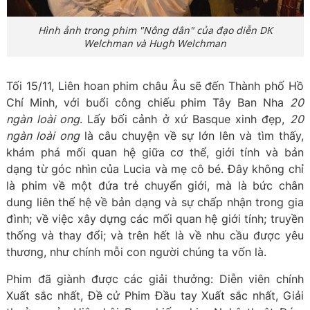
Hình ảnh trong phim "Nông dân" của đạo diễn DK
Welchman và Hugh Welchman
Tối 15/11, Liên hoan phim châu Âu sẽ đến Thành phố Hồ
Chí Minh, với buổi công chiếu phim Tây Ban Nha
20
ngàn loài ong
. Lấy bối cảnh ở xứ Basque xinh đẹp,
20
ngàn loài ong
là câu chuyện về sự lớn lên và tìm thấy,
khám phá mối quan hệ giữa cơ thể, giới tính và bản
dạng từ góc nhìn của Lucia và mẹ cô bé. Đây không chỉ
là phim về một đứa trẻ chuyển giới, mà là bức chân
dung liên thế hệ về bản dạng và sự chấp nhận trong gia
đình; về việc xây dựng các mối quan hệ giới tính; truyền
thống và thay đổi; và trên hết là về nhu cầu được yêu
thương, như chính mỗi con người chúng ta vốn là.
Phim đã giành được các giải thưởng: Diễn viên chính
Xuất sắc nhất, Đề cử Phim Đầu tay Xuất sắc nhất, Giải