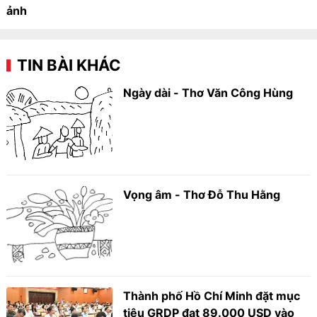
ảnh
TIN BÀI KHÁC
Ngày dài - Thơ Văn Công Hùng
Vọng âm - Thơ Đỗ Thu Hằng
Thành phố Hồ Chí Minh đặt mục
tiêu GRDP đạt 89.000 USD vào