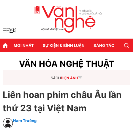
MỚI NHẤT
SỰ KIỆN & BÌNH LUẬN
SÁNG TÁC
DIỄN
VĂN HÓA NGHỆ THUẬT
SÁCH
ĐIỆN ẢNH
Liên hoan phim châu Âu lần
thứ 23 tại Việt Nam
Nam Trường