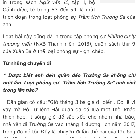
in trong sách
Ngữ văn 12
, tập 1, bộ
Cánh diều, từ trang 53 đến 59, là một
trích đoạn trong loạt phóng sự
Trầm tích Trường Sa
của
anh.
Loạt bài này cũng đã in trong tập phóng sự
Những cự ly
thương mến
(NXB Thanh niên, 2013), cuốn sách thứ 9
của Xuân Ba ở thể loại phóng sự - ghi chép.
Từ những chuyến đi
* Được biết anh đến quần đảo Trường Sa không chỉ
một lần. Loạt phóng sự "Trầm tích Tr
ường Sa
" anh viết
trong lần nào?
- Dân gian có câu: "Gió tháng 3 bà già đi biển". Có lẽ vì
vậy mà Bộ Tư lệnh Hải quân đã cố lựa một thời khắc
thích hợp, ít sóng gió để sắp xếp cho nhóm nhà báo,
nhà văn đi Trường Sa vào tháng 4 dương lịch năm 2017,
trong đó có tôi. Đây là chuyến đi lần thứ hai của tôi. Sau