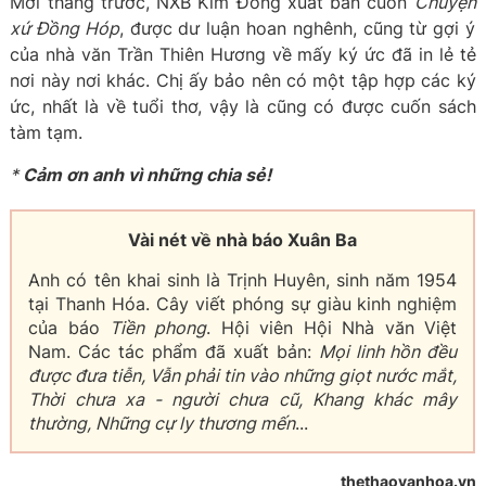
Mới tháng trước, NXB Kim Đồng xuất bản cuốn
Chuyện
xứ Đồng Hóp
, được dư luận hoan nghênh, cũng từ gợi ý
của nhà văn Trần Thiên Hương về mấy ký ức đã in lẻ tẻ
nơi này nơi khác. Chị ấy bảo nên có một tập hợp các ký
ức, nhất là về tuổi thơ, vậy là cũng có được cuốn sách
tàm tạm.
*
Cảm
ơn
anh vì
những chia sẻ!
Vài nét về nhà báo Xuân Ba
Anh có tên khai sinh là Trịnh Huyên, sinh năm 1954
tại Thanh Hóa. Cây viết phóng sự giàu kinh nghiệm
của báo
Tiền phong
. Hội viên Hội Nhà văn Việt
Nam. Các tác phẩm đã xuất bản:
Mọi linh hồn đều
được đưa tiễn, Vẫn phải tin vào những giọt nước mắt,
Thời chưa xa - người chưa cũ, Khang khác mây
thường, Những cự ly thương mến
...
thethaovanhoa.vn