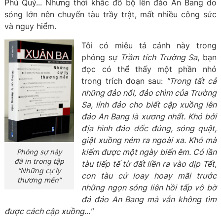
Phú Quý... Nhưng thời khắc đổ bộ lên đảo An Bang do
sóng lớn nên chuyến tàu trầy trật, mất nhiều công sức
và nguy hiểm.
Tôi có miêu tả cảnh này trong
phóng sự
Trầm tích Trường Sa
, bạn
đọc có thể thấy một phần nhỏ
trong trích đoạn sau:
"Trong tất cả
những đảo nổi, đảo chìm của Trường
Sa, lính đảo cho biết cập xuồng lên
đảo An Bang là xương nhất. Khó bởi
địa hình đảo dốc đứng, sóng quật,
giật xuồng ném ra ngoài xa. Khó mà
Phóng sự này
kiếm được một ngày biển êm. Có lần
đã in trong tập
tàu tiếp tế từ đất liền ra vào dịp Tết,
“Những cự ly
con tàu cứ loay hoay mãi trước
thương mến”
những ngọn sóng liên hồi tấp vô bờ
đá đảo An Bang mà vẫn không tìm
được cách cập xuồng..."