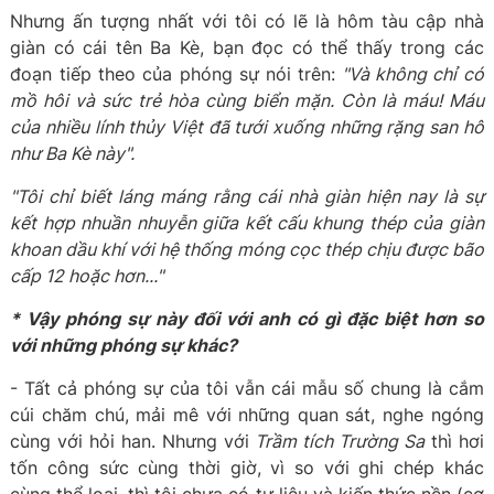
Nhưng ấn tượng nhất với tôi có lẽ là hôm tàu cập nhà
giàn có cái tên Ba Kè, bạn đọc có thể thấy trong các
đoạn tiếp theo của phóng sự nói trên:
"Và không chỉ có
mồ hôi và sức trẻ hòa cùng biển mặn. Còn là máu! Máu
của nhiều lính thủy Việt đã tưới xuống những rặng san hô
như Ba Kè này".
"Tôi chỉ biết láng máng rằng cái nhà giàn hiện nay là sự
kết hợp nhuần nhuyễn giữa kết cấu khung thép của giàn
khoan dầu khí với hệ thống móng cọc thép chịu được bão
cấp 12 hoặc hơn..."
* Vậy phóng sự này đối với anh có gì đặc biệt hơn so
với những phóng sự khác?
- Tất cả phóng sự của tôi vẫn cái mẫu số chung là cắm
cúi chăm chú, mải mê với những quan sát, nghe ngóng
cùng với hỏi han. Nhưng với
Trầm tích Trường Sa
thì hơi
tốn công sức cùng thời giờ, vì so với ghi chép khác