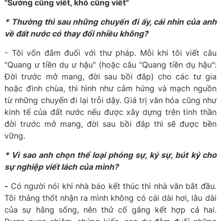
"
S
ướng
cũng viết, khổ cũng viết
"
* Th
ường th
ì sau những chuyến đi ấy, cái nhìn của anh
về đất nước có thay đổi nhiều không?
- Tôi vốn đắm đuối với thư pháp. Mỗi khi tôi viết câu
"Quang ư tiền dụ ư hậu" (hoặc câu "Quang tiền dụ hậu":
Đời trước mở mang, đời sau bồi đắp) cho các tư gia
hoặc đình chùa, thì hình như cảm hứng và mạch nguồn
từ những chuyến đi lại trỗi dậy. Giá trị văn hóa cũng như
kinh tế của đất nước nếu được xây dựng trên tinh thần
đời trước mở mang, đời sau bồi đắp thì sẽ được bền
vững.
* Vì sao anh chọn thể loại phóng sự, ký sự, bút ký cho
sự nghiệp viết lách của mình?
-
Có người nói khi nhà báo kết thúc thì nhà văn bắt đầu.
Tôi thảng thốt nhận ra mình không có cái dài hơi, lâu dài
của sự hằng sống, nên thử cố gắng kết hợp cả hai.