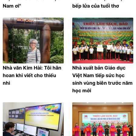
Nam ơi"
bếp lửa của tuổi thơ
Nhà văn Kim Hài: Tôi hân
Nhà xuất bản Giáo dục
hoan khi viết cho thiếu
Việt Nam tiếp sức học
nhi
sinh vùng biên trước năm
học mới