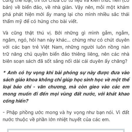
cùng thể loại, thì tôi chưa có tư liệu và kiến thức nền (cơ
bản) về biển đảo, về nhà giàn. Vậy nên, mỗi một khám
phá phát hiện mới ấy mang lại cho mình nhiều sắc thái
thẩm mỹ để có hứng cho bài viết.
Và cũng thật thú vị. Bởi những gì mình gẫm, ngẫm,
ngắm, ngó, hỏi han này khác... chừng như có chút duyên
với các bạn trẻ Việt Nam, những người luôn nồng nàn
trữ năng chủ quyền biển đảo thiêng liêng, nên các nhà
biên soạn sách đã sốt sắng nối dài cái duyên ấy chăng?
* Anh có hy vọng khi bài phóng sự này được đưa vào
sách giáo khoa không chỉ giúp học sinh học về một thể
loại báo chí - văn chương, mà còn gieo vào các em
mong muốn đi đến mọi vùng đất nước, với khát khao
cống hiến?
- Phập phồng ước mong và hy vọng như bạn nói. Vì đất
nước thuộc về phần lớn nhiệt huyết của các em.