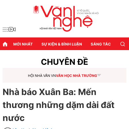
MỚI NHẤT
SỰ KIỆN & BÌNH LUẬN
SÁNG TÁC
DIỄN
CHUYÊN ĐỀ
HỘI NHÀ VĂN VN
VĂN HỌC NHÀ TRƯỜNG
Nhà báo Xuân Ba: Mến
thương những dặm dài đất
nước