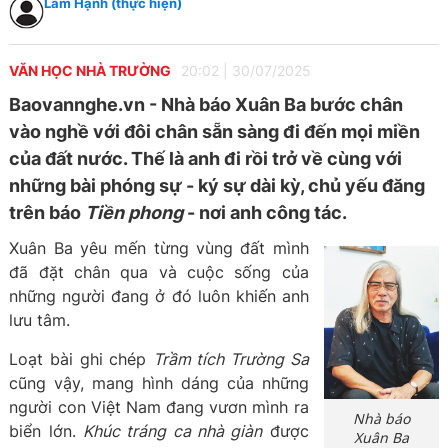
Lâm Hạnh (thực hiện)
VĂN HỌC NHÀ TRƯỜNG
20:02
|
30/07/2025
Baovannghe.vn - Nhà báo Xuân Ba bước chân
vào nghề với đôi chân sẵn sàng đi đến mọi miền
của đất nước. Thế là anh đi rồi trở về cùng với
những bài phóng sự - ký sự dài kỳ, chủ yếu đăng
trên báo
Tiền phong
- nơi anh công tác.
Xuân Ba yêu mến từng vùng đất mình
đã đặt chân qua và cuộc sống của
những người đang ở đó luôn khiến anh
lưu tâm.
Loạt bài ghi chép
Trầm tích Trường Sa
cũng vậy, mang hình dáng của những
người con Việt Nam đang vươn mình ra
Nhà báo
biển lớn.
Khúc tráng ca nhà giàn
được
Xuân Ba