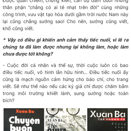
Được quan chiêm, chứng kiến, can dự đắm đuối những
thân phận "chẳng có ai tẻ nhạt trên đời" cùng những
công trình, vưu vật tạo hóa dưới gầm trời nước Nam này
lại cũng chẳng sướng sao! Cho nên, sướng cũng viết,
khổ cũng viết.
* Vậy có điều gì khiến anh cảm thấy tiếc nuối, vì lẽ ra
chúng ta đã làm được nhưng lại không làm, hoặc
làm
chưa
được
tốt
không?
- Cuộc đời cá nhân và thế sự, thời cuộc luôn có bao
điều tiếc nuối, vô hình lẫn hữu hình… Điều tiếc nuối ấy
cũng là mạch nguồn cảm hứng cho báo chí, cho trang
viết. Sẽ như thế nào nếu các ký giả chỉ được chăm bẵm
trong môi trường khiết lành, sung sướng hoặc toàn
bích?