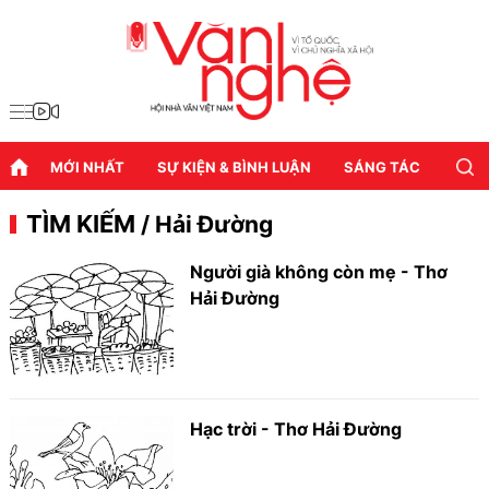
MỚI NHẤT
SỰ KIỆN & BÌNH LUẬN
SÁNG TÁC
DIỄN
TÌM KIẾM
/ Hải Đường
Người già không còn mẹ - Thơ
Hải Đường
Hạc trời - Thơ Hải Đường