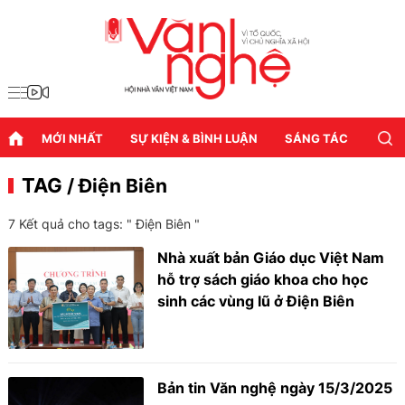
MỚI NHẤT
SỰ KIỆN & BÌNH LUẬN
SÁNG TÁC
DIỄN
TAG
/ Điện Biên
7 Kết quả cho tags: "
Điện Biên
"
Nhà xuất bản Giáo dục Việt Nam
hỗ trợ sách giáo khoa cho học
sinh các vùng lũ ở Điện Biên
Bản tin Văn nghệ ngày 15/3/2025