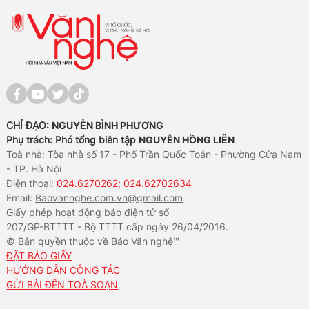
CHỈ ĐẠO:
NGUYỄN BÌNH PHƯƠNG
Phụ trách: Phó tổng biên tập
NGUYỄN HỒNG LIÊN
Toà nhà: Tòa nhà số 17 - Phố Trần Quốc Toản - Phường Cửa Nam
- TP. Hà Nội
Điện thoại:
024.6270262; 024.62702634
Email:
Baovannghe.com.vn@gmail.com
Giấy phép hoạt động báo điện tử số
207/GP-BTTTT - Bộ TTTT cấp ngày 26/04/2016.
© Bản quyền thuộc về Báo Văn nghệ™
ĐẶT BÁO GIẤY
HƯỚNG DẪN CÔNG TÁC
GỬI BÀI ĐẾN TOÀ SOẠN