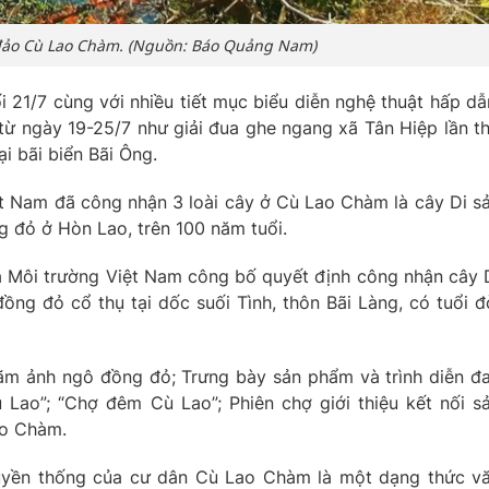
đảo Cù Lao Chàm. (Nguồn: Báo Quảng Nam)
i 21/7 cùng với nhiều tiết mục biểu diễn nghệ thuật hấp dẫ
 từ ngày 19-25/7 như giải đua ghe ngang xã Tân Hiệp lần t
ại bãi biển Bãi Ông.
t Nam đã công nhận 3 loài cây ở Cù Lao Chàm là cây Di s
 đỏ ở Hòn Lao, trên 100 năm tuổi.
à Môi trường Việt Nam công bố quyết định công nhận cây 
ng đỏ cổ thụ tại dốc suối Tình, thôn Bãi Làng, có tuổi đ
lãm ảnh ngô đồng đỏ; Trưng bày sản phẩm và trình diễn đ
Lao”; “Chợ đêm Cù Lao”; Phiên chợ giới thiệu kết nối s
ao Chàm.
yền thống của cư dân Cù Lao Chàm là một dạng thức v