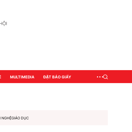
Ề
MULTIMEDIA
ĐẶT BÁO GIẤY
N NGHỆ
GIÁO DỤC