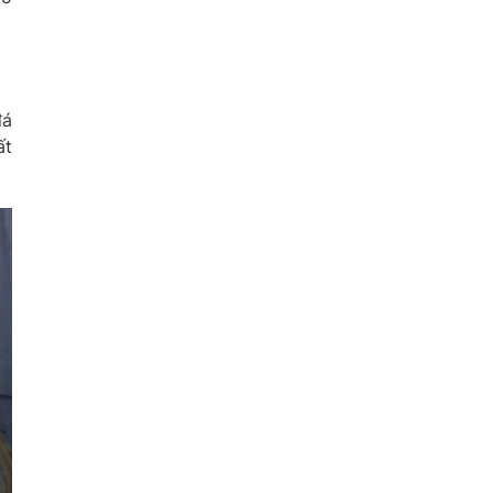
đá
ất