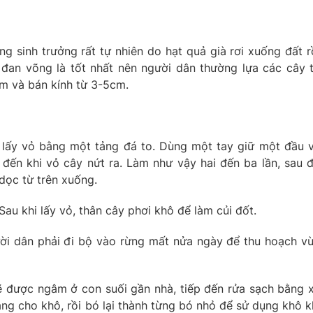
g sinh trưởng rất tự nhiên do hạt quả già rơi xuống đất r
đan võng là tốt nhất nên người dân thường lựa các cây 
m và bán kính từ 3-5cm.
ể lấy vỏ bằng một tảng đá to. Dùng một tay giữ một đầu 
đến khi vỏ cây nứt ra. Làm như vậy hai đến ba lần, sau 
 dọc từ trên xuống.
au khi lấy vỏ, thân cây phơi khô để làm củi đốt.
ời dân phải đi bộ vào rừng mất nửa ngày để thu hoạch v
ẽ được ngâm ở con suối gần nhà, tiếp đến rửa sạch bằng 
ng cho khô, rồi bó lại thành từng bó nhỏ để sử dụng khô k