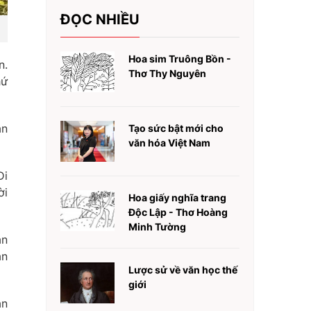
ĐỌC NHIỀU
Hoa sim Truông Bồn -
n.
Thơ Thy Nguyên
hứ
ản
Tạo sức bật mới cho
văn hóa Việt Nam
Di
ời
Hoa giấy nghĩa trang
Độc Lập - Thơ Hoàng
Minh Tường
an
ản
Lược sử về văn học thế
giới
ăn