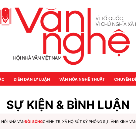
ÁC
DIỄN ĐÀN LÝ LUẬN
VĂN HÓA NGHỆ THUẬT
CHUYÊN Đ
SỰ KIỆN & BÌNH LUẬN
 NÓI NHÀ VĂN
ĐỜI SỐNG
CHÍNH TRỊ XÃ HỘI
BÚT KÝ PHÓNG SỰ
LĂNG KÍNH VĂ