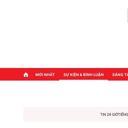
MỚI NHẤT
SỰ KIỆN & BÌNH LUẬN
SÁNG T
TIN 24 GIỜ
TIẾNG