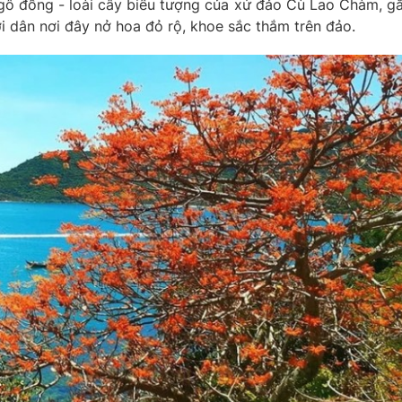
ngô đồng - loài cây biểu tượng của xứ đảo Cù Lao Chàm, g
i dân nơi đây nở hoa đỏ rộ, khoe sắc thắm trên đảo.