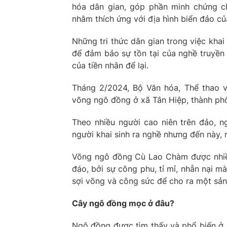
hóa dân gian, góp phần minh chứng ch
nhằm thích ứng với địa hình biển đảo c
Những tri thức dân gian trong việc kha
để đảm bảo sự tồn tại của nghề truyền
của tiền nhân để lại.
Tháng 2/2024, Bộ Văn hóa, Thể thao v
võng ngô đồng ở xã Tân Hiệp, thành phố
Theo nhiều người cao niên trên đảo, n
người khai sinh ra nghề nhưng đến này, n
Võng ngô đồng Cù Lao Chàm được nhiều
đáo, bởi sự công phu, tỉ mỉ, nhẫn nại m
sợi võng và công sức để cho ra một sả
Cây ngô đồng mọc ở đâu?
Ngô đồng được tìm thấy và phổ biến ở 