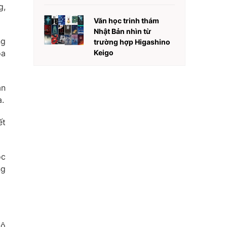
g,
Văn học trinh thám
Nhật Bản nhìn từ
ng
trường hợp Higashino
óa
Keigo
an
.
ết
ộc
ng
gô