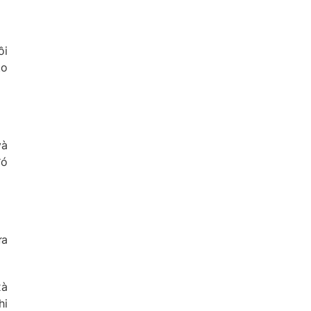
ồi
to
và
đó
ừa
xà
hi