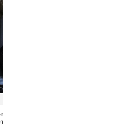
ên
ng