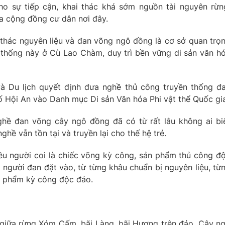
o sự tiếp cận, khai thác khá sớm nguồn tài nguyên rừn
ủa cộng đồng cư dân nơi đây.
i thác nguyên liệu và đan võng ngô đồng là cơ sở quan trọ
 thống này ở Cù Lao Chàm, duy trì bền vững di sản văn h
à Du lịch quyết định đưa nghề thủ công truyền thống đ
 Hội An vào Danh mục Di sản Văn hóa Phi vật thể Quốc gia
ghề đan võng cây ngô đồng đã có từ rất lâu không ai bi
ghề vẫn tồn tại và truyền lại cho thế hệ trẻ.
 người coi là chiếc võng kỳ công, sản phẩm thủ công đ
à người đan đặt vào, từ từng khâu chuẩn bị nguyên liệu, từ
n phẩm kỳ công độc đáo.
giữa rừng Xóm Cấm, bãi Làng, bãi Hương trên đảo. Cây n