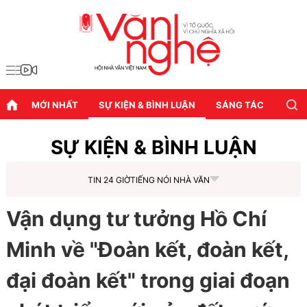
MỚI NHẤT
SỰ KIỆN & BÌNH LUẬN
SÁNG TÁC
DIỄN
SỰ KIỆN & BÌNH LUẬN
TIN 24 GIỜ
TIẾNG NÓI NHÀ VĂN
Vận dụng tư tưởng Hồ Chí
Minh về "Đoàn kết, đoàn kết,
đại đoàn kết" trong giai đoạn