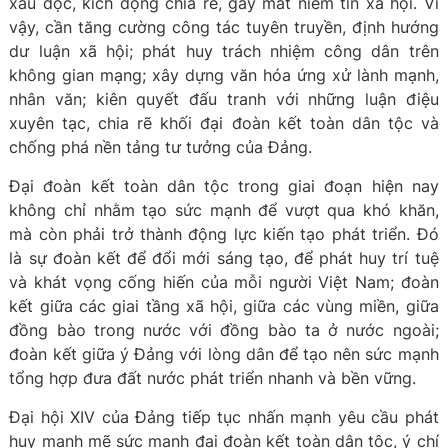
xấu độc, kích động chia rẽ, gây mất niềm tin xã hội. Vì
vậy, cần tăng cường công tác tuyên truyền, định hướng
dư luận xã hội; phát huy trách nhiệm công dân trên
không gian mạng; xây dựng văn hóa ứng xử lành mạnh,
nhân văn; kiên quyết đấu tranh với những luận điệu
xuyên tạc, chia rẽ khối đại đoàn kết toàn dân tộc và
chống phá nền tảng tư tưởng của Đảng.
Đại đoàn kết toàn dân tộc trong giai đoạn hiện nay
không chỉ nhằm tạo sức mạnh để vượt qua khó khăn,
mà còn phải trở thành động lực kiến tạo phát triển. Đó
là sự đoàn kết để đổi mới sáng tạo, để phát huy trí tuệ
và khát vọng cống hiến của mỗi người Việt Nam; đoàn
kết giữa các giai tầng xã hội, giữa các vùng miền, giữa
đồng bào trong nước với đồng bào ta ở nước ngoài;
đoàn kết giữa ý Đảng với lòng dân để tạo nên sức mạnh
tổng hợp đưa đất nước phát triển nhanh và bền vững.
Đại hội XIV của Đảng tiếp tục nhấn mạnh yêu cầu phát
huy mạnh mẽ sức mạnh đại đoàn kết toàn dân tộc, ý chí