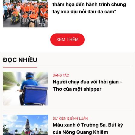
thảm họa đến hành trình chung
tay xoa dịu nỗi đau da cam"
XEM THÊM
ĐỌC NHIỀU
SÁNG TÁC
Người chạy đua với thời gian -
Thơ của một shipper
SỰ KIỆN & BÌNH LUẬN
Màu xanh ở Trường Sa. Bút ký
của Nông Quang Khiêm