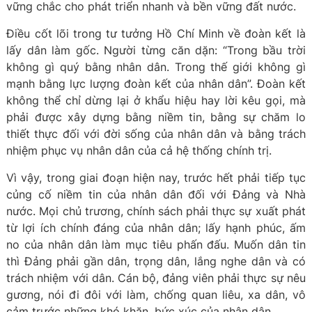
vững chắc cho phát triển nhanh và bền vững đất nước.
Điều cốt lõi trong tư tưởng Hồ Chí Minh về đoàn kết là
lấy dân làm gốc. Người từng căn dặn: “Trong bầu trời
không gì quý bằng nhân dân. Trong thế giới không gì
mạnh bằng lực lượng đoàn kết của nhân dân”. Đoàn kết
không thể chỉ dừng lại ở khẩu hiệu hay lời kêu gọi, mà
phải được xây dựng bằng niềm tin, bằng sự chăm lo
thiết thực đối với đời sống của nhân dân và bằng trách
nhiệm phục vụ nhân dân của cả hệ thống chính trị.
Vì vậy, trong giai đoạn hiện nay, trước hết phải tiếp tục
củng cố niềm tin của nhân dân đối với Đảng và Nhà
nước. Mọi chủ trương, chính sách phải thực sự xuất phát
từ lợi ích chính đáng của nhân dân; lấy hạnh phúc, ấm
no của nhân dân làm mục tiêu phấn đấu. Muốn dân tin
thì Đảng phải gần dân, trọng dân, lắng nghe dân và có
trách nhiệm với dân. Cán bộ, đảng viên phải thực sự nêu
gương, nói đi đôi với làm, chống quan liêu, xa dân, vô
cảm trước những khó khăn, bức xúc của nhân dân.