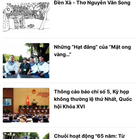
Đền Xà - Thơ Nguyễn Văn Song
Những “Hạt đắng” của “Mật ong
vàng…”
Thông cáo báo chí số 5, Kỳ họp
không thường lệ thứ Nhất, Quốc
hội Khóa XVI
Chuỗi hoạt động "65 năm: Từ