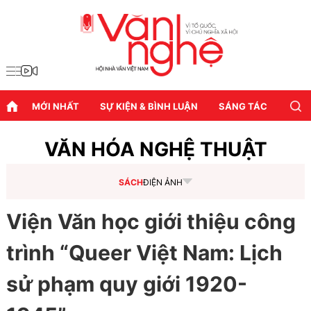
MỚI NHẤT
SỰ KIỆN & BÌNH LUẬN
SÁNG TÁC
DIỄN
VĂN HÓA NGHỆ THUẬT
SÁCH
ĐIỆN ẢNH
Viện Văn học giới thiệu công
trình “Queer Việt Nam: Lịch
sử phạm quy giới 1920-