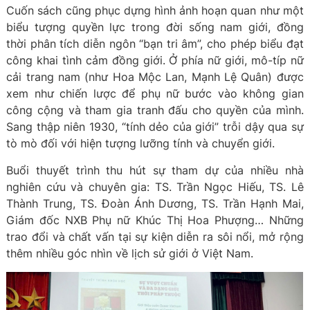
Cuốn sách cũng phục dựng hình ảnh hoạn quan như một
biểu tượng quyền lực trong đời sống nam giới, đồng
thời phân tích diễn ngôn “bạn tri âm”, cho phép biểu đạt
công khai tình cảm đồng giới. Ở phía nữ giới, mô-típ nữ
cải trang nam (như Hoa Mộc Lan, Mạnh Lệ Quân) được
xem như chiến lược để phụ nữ bước vào không gian
công cộng và tham gia tranh đấu cho quyền của mình.
Sang thập niên 1930, “tính dẻo của giới” trỗi dậy qua sự
tò mò đối với hiện tượng lưỡng tính và chuyển giới.
Buổi thuyết trình thu hút sự tham dự của nhiều nhà
nghiên cứu và chuyên gia: TS. Trần Ngọc Hiếu, TS. Lê
Thành Trung, TS. Đoàn Ánh Dương, TS. Trần Hạnh Mai,
Giám đốc NXB Phụ nữ Khúc Thị Hoa Phượng… Những
trao đổi và chất vấn tại sự kiện diễn ra sôi nổi, mở rộng
thêm nhiều góc nhìn về lịch sử giới ở Việt Nam.