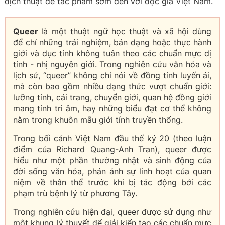
dịch thuật để tác phẩm sớm đến với độc giả Việt Nam.
Queer
là một thuật ngữ học thuật và xã hội dùng
để chỉ những trải nghiệm, bản dạng hoặc thực hành
giới và dục tính không tuân theo các chuẩn mực dị
tính - nhị nguyên giới. Trong nghiên cứu văn hóa và
lịch sử, “queer” không chỉ nói về đồng tính luyến ái,
mà còn bao gồm nhiều dạng thức vượt chuẩn giới:
lưỡng tính, cải trang, chuyển giới, quan hệ đồng giới
mang tính tri âm, hay những biểu đạt cơ thể không
nằm trong khuôn mẫu giới tính truyền thống.
Trong bối cảnh Việt Nam đầu thế kỷ 20 (theo luận
điểm của Richard Quang-Anh Tran), queer được
hiểu như một phần thường nhật và sinh động của
đời sống văn hóa, phản ánh sự linh hoạt của quan
niệm về thân thể trước khi bị tác động bởi các
phạm trù bệnh lý từ phương Tây.
Trong nghiên cứu hiện đại, queer được sử dụng như
một khung lý thuyết để giải kiến tạo các chuẩn mực