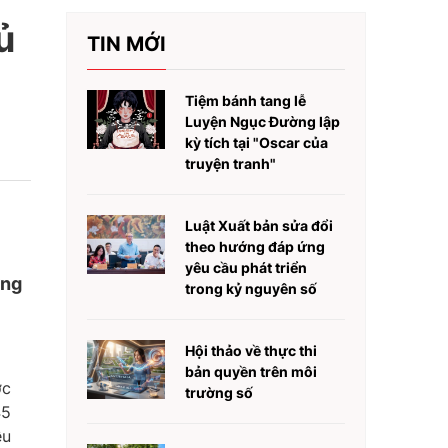
ủ
TIN MỚI
Tiệm bánh tang lễ
Luyện Ngục Đường lập
kỳ tích tại "Oscar của
truyện tranh"
Luật Xuất bản sửa đổi
theo hướng đáp ứng
yêu cầu phát triển
ững
trong kỷ nguyên số
Hội thảo về thực thi
bản quyền trên môi
ớc
trường số
45
ều