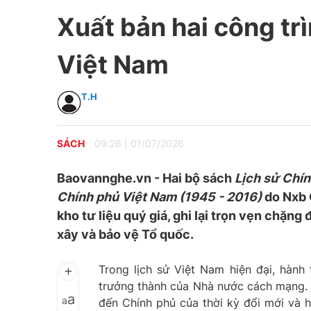
Xuất bản hai công trì
Việt Nam
T.H
SÁCH
09:26
|
01/07/2026
Baovannghe.vn - Hai bộ sách
Lịch sử Chí
Chính phủ Việt Nam (1945 - 2016)
do Nxb 
kho tư liệu quý giá, ghi lại trọn vẹn chặ
xây và bảo vệ Tổ quốc.
Trong lịch sử Việt Nam hiện đại, hành 
trưởng thành của Nhà nước cách mạng.
a
a
đến Chính phủ của thời kỳ đổi mới và h