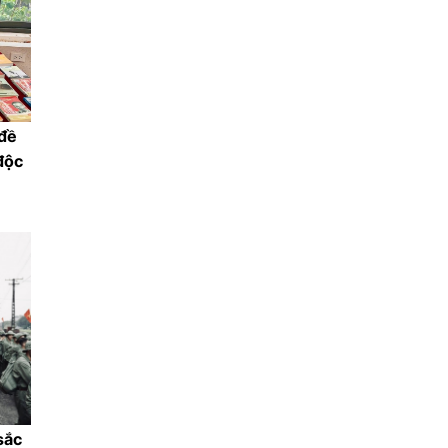
đề
độc
sắc