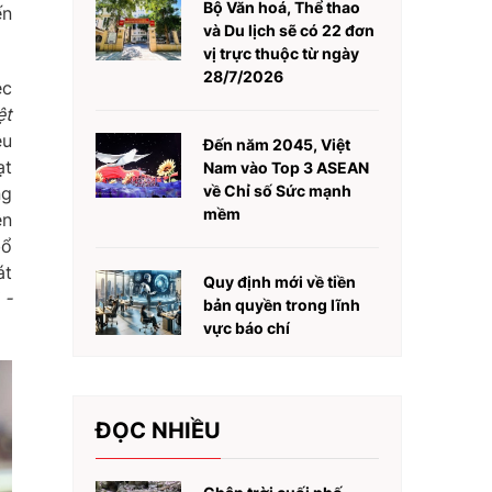
Bộ Văn hoá, Thể thao
ến
và Du lịch sẽ có 22 đơn
vị trực thuộc từ ngày
28/7/2026
ệc
ệt
êu
Đến năm 2045, Việt
ạt
Nam vào Top 3 ASEAN
về Chỉ số Sức mạnh
ng
mềm
ên
bổ
át
Quy định mới về tiền
 -
bản quyền trong lĩnh
vực báo chí
ĐỌC NHIỀU