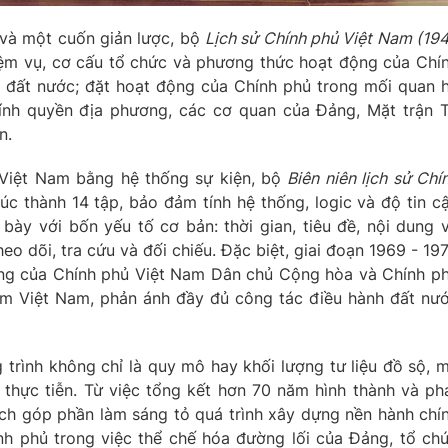
và một cuốn giản lược, bộ
Lịch sử Chính phủ Việt Nam (19
iệm vụ, cơ cấu tổ chức và phương thức hoạt động của Chí
a đất nước; đặt hoạt động của Chính phủ trong mối quan 
hính quyền địa phương, các cơ quan của Đảng, Mặt trận 
n.
 Việt Nam bằng hệ thống sự kiện, bộ
Biên niên lịch sử Chí
c thành 14 tập, bảo đảm tính hệ thống, logic và độ tin c
 bày với bốn yếu tố cơ bản: thời gian, tiêu đề, nội dung 
eo dõi, tra cứu và đối chiếu. Đặc biệt, giai đoạn 1969 - 19
ộng của Chính phủ Việt Nam Dân chủ Cộng hòa và Chính p
 Việt Nam, phản ánh đầy đủ công tác điều hành đất nư
g trình không chỉ là quy mô hay khối lượng tư liệu đồ sộ, 
hực tiễn. Từ việc tổng kết hơn 70 năm hình thành và ph
ách góp phần làm sáng tỏ quá trình xây dựng nền hành chí
nh phủ trong việc thể chế hóa đường lối của Đảng, tổ ch