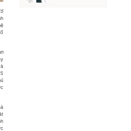
45
nh
hệ
Tổ
nh
ậy
và
75
hủ
ớc
mà
át
nh
ức