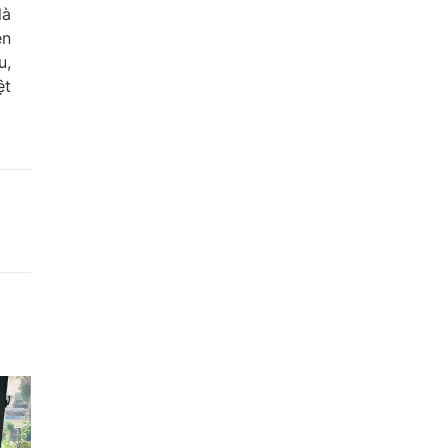
là
ện
u,
ệt