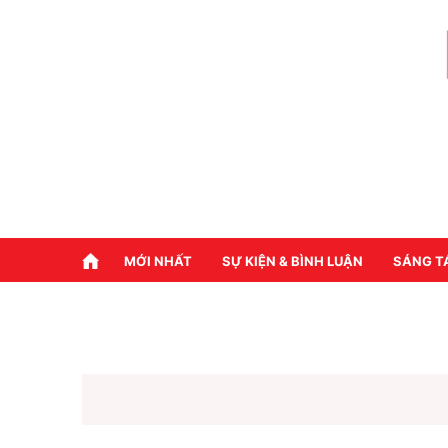
MỚI NHẤT
SỰ KIỆN & BÌNH LUẬN
SÁNG T