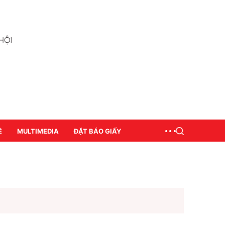
Ề
MULTIMEDIA
ĐẶT BÁO GIẤY