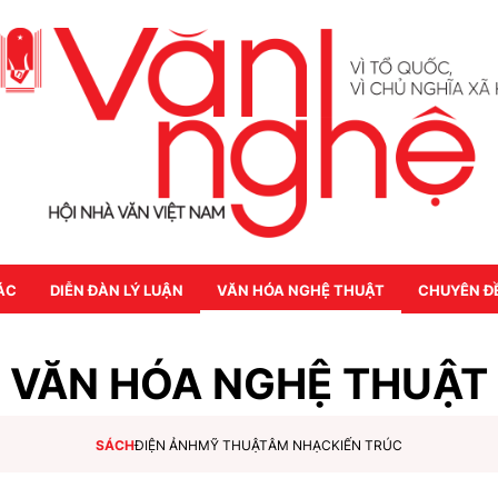
ÁC
DIỄN ĐÀN LÝ LUẬN
VĂN HÓA NGHỆ THUẬT
CHUYÊN Đ
VĂN HÓA NGHỆ THUẬT
SÁCH
ĐIỆN ẢNH
MỸ THUẬT
ÂM NHẠC
KIẾN TRÚC