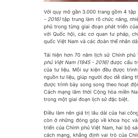
Với quy mô gần 3.000 trang gồm 4 tập 
- 2016)
tập trung làm rõ chức năng, nh
phủ trong từng giai đoạn phát triển củ
với Quốc hội, các cơ quan tư pháp, c
quốc Việt Nam và các đoàn thể nhân dâ
Tái hiện hơn 70 năm lịch sử Chính phủ
phủ Việt Nam (1945 - 2016)
được cấu trú
của tư liệu. Mỗi sự kiện đều được trình
nguồn tư liệu, giúp người đọc dễ dàng th
được trình bày song song theo hoạt đ
Cách mạng lâm thời Cộng hòa miền Nam
trong một giai đoạn lịch sử đặc biệt.
Điều làm nên giá trị lâu dài của hai côn
còn ở những đóng góp về khoa học và t
triển của Chính phủ Việt Nam, hai bộ s
cách mạng, khẳng định vai trò của Chí