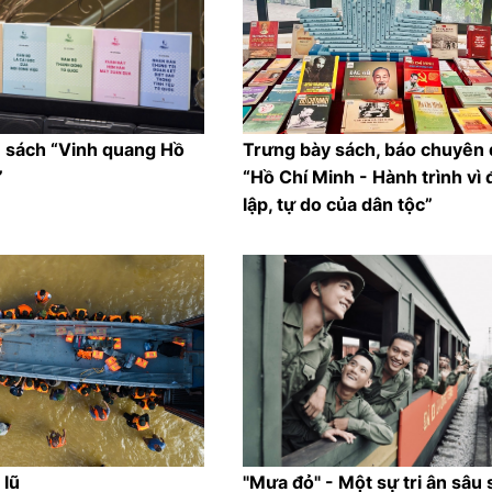
ủ sách “Vinh quang Hồ
Trưng bày sách, báo chuyên 
”
“Hồ Chí Minh - Hành trình vì 
lập, tự do của dân tộc”
 lũ
"Mưa đỏ" - Một sự tri ân sâu 