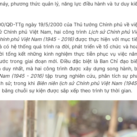
áy, phương thức quản lý, năng lực điều hành và tư duy ki
000/QĐ-TTg ngày 19/5/2000 của Thủ tướng Chính phủ về vi
ử Chính phủ Việt Nam, hai công trình
Lịch sử Chính phủ Vi
 Chính phủ Việt Nam (1945 - 2016)
được thực hiện với mục ti
 có hệ thống quá trình ra đời, phát triển về tổ chức và ho
i tổng kết những kinh nghiệm thực tiễn phục vụ việc nâ
ước trong giai đoạn mới. Điều đặc biệt là Ban Chỉ đạo bi
 duy nhất, mà hai công trình được xây dựng song hành, 
 Nam (1945 - 2016)
tập trung nghiên cứu, phân tích sự ph
ch sử; trong khi
Biên niên lịch sử Chính phủ Việt Nam (1945
 bằng chuỗi sự kiện được sắp xếp theo trình tự thời gian.