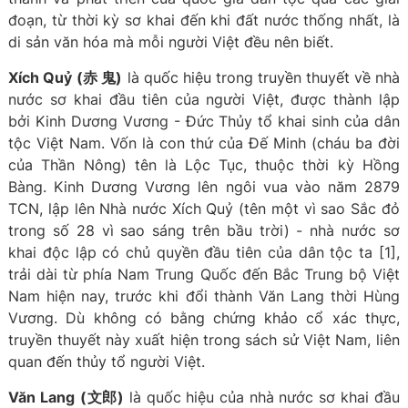
đoạn, từ thời kỳ sơ khai đến khi đất nước thống nhất, là
di sản văn hóa mà mỗi người Việt đều nên biết.
Xích Quỷ
(赤 鬼)
là quốc hiệu trong truyền thuyết về nhà
nước sơ khai đầu tiên của người Việt, được thành lập
bởi Kinh Dương Vương - Đức Thủy tổ khai sinh của dân
tộc Việt Nam. Vốn là con thứ của Đế Minh (cháu ba đời
của Thần Nông) tên là Lộc Tục, thuộc thời kỳ Hồng
Bàng. Kinh Dương Vương lên ngôi vua vào năm 2879
TCN, lập lên Nhà nước Xích Quỷ (tên một vì sao Sắc đỏ
trong số 28 vì sao sáng trên bầu trời) - nhà nước sơ
khai độc lập có chủ quyền đầu tiên của dân tộc ta [1],
trải dài từ phía Nam Trung Quốc đến Bắc Trung bộ Việt
Nam hiện nay, trước khi đổi thành Văn Lang thời Hùng
Vương. Dù không có bằng chứng khảo cổ xác thực,
truyền thuyết này xuất hiện trong sách sử Việt Nam, liên
quan đến thủy tổ người Việt.
Văn Lang
(文郎)
là quốc hiệu của nhà nước sơ khai đầu