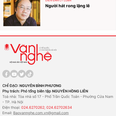
DIỄN ĐÀN LÝ LUẬN
Người hát rong lặng lẽ
CHỈ ĐẠO:
NGUYỄN BÌNH PHƯƠNG
Phụ trách: Phó tổng biên tập
NGUYỄN HỒNG LIÊN
Toà nhà: Tòa nhà số 17 - Phố Trần Quốc Toản - Phường Cửa Nam
- TP. Hà Nội
Điện thoại:
024.6270262; 024.62702634
Email:
Baovannghe.com.vn@gmail.com