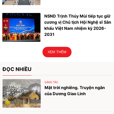
NSND Trịnh Thúy Mùi tiếp tục giữ
cương vị Chủ tịch Hội Nghệ sĩ Sân
khấu Việt Nam nhiệm kỳ 2026-
2031
XEM THÊM
ĐỌC NHIỀU
SÁNG TÁC
Mặt trời nghiêng. Truyện ngắn
của Dương Giao Linh