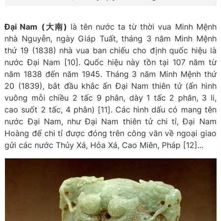
Đại Nam
(大南)
là tên nước ta từ thời vua Minh Mệnh
nhà Nguyễn, ngày Giáp Tuất, tháng 3 năm Minh Mệnh
thứ 19 (1838) nhà vua ban chiếu cho định quốc hiệu là
nước Đại Nam [10]. Quốc hiệu này tồn tại 107 năm từ
năm 1838 đến năm 1945. Tháng 3 năm Minh Mệnh thứ
20 (1839), bắt đầu khắc ấn Đại Nam thiên tử (ấn hình
vuông mỗi chiều 2 tấc 9 phân, dày 1 tấc 2 phân, 3 li,
cao suốt 2 tấc, 4 phân) [11]. Các hình dấu có mang tên
nước Đại Nam, như Đại Nam thiên tử chi tỉ, Đại Nam
Hoàng đế chi tỉ được đóng trên công văn về ngoại giao
gửi các nước Thủy Xá, Hỏa Xá, Cao Miên, Pháp [12]...