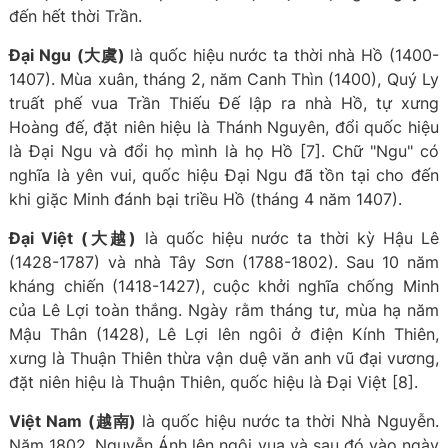
đến hết thời Trần.
Đại Ngu
(大虞)
là quốc hiệu nước ta thời nhà Hồ (1400-
1407). Mùa xuân, tháng 2, năm Canh Thìn (1400), Quý Ly
truất phế vua Trần Thiếu Đế lập ra nhà Hồ, tự xưng
Hoàng đế, đặt niên hiệu là Thánh Nguyên, đổi quốc hiệu
là Đại Ngu và đổi họ mình là họ Hồ [7]. Chữ "Ngu" có
nghĩa là yên vui, quốc hiệu Đại Ngu đã tồn tại cho đến
khi giặc Minh đánh bại triều Hồ (tháng 4 năm 1407).
Đại Việt
(大越)
là quốc hiệu nước ta thời kỳ Hậu Lê
(1428-1787) và nhà Tây Sơn (1788-1802). Sau 10 năm
kháng chiến (1418-1427), cuộc khởi nghĩa chống Minh
của Lê Lợi toàn thắng. Ngày rằm tháng tư, mùa hạ năm
Mậu Thân (1428), Lê Lợi lên ngôi ở điện Kính Thiên,
xưng là Thuận Thiên thừa vận duệ văn anh vũ đại vương,
đặt niên hiệu là Thuận Thiên, quốc hiệu là Đại Việt [8].
Việt Nam
(越南)
là quốc hiệu nước ta thời Nhà Nguyễn.
Năm 1802, Nguyễn Ánh lên ngôi vua và sau đó vào ngày