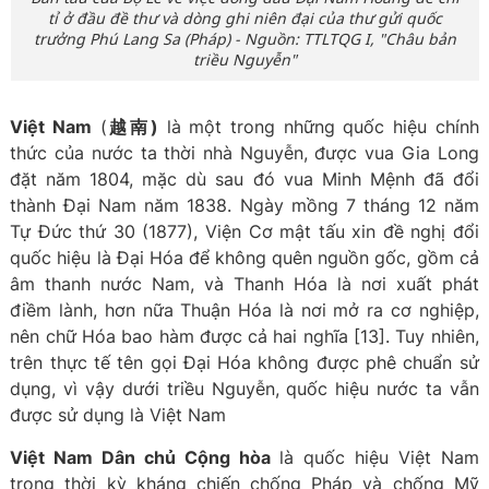
tỉ ở đầu đề thư và dòng ghi niên đại của thư gửi quốc
trưởng Phú Lang Sa (Pháp) - Nguồn: TTLTQG I, "Châu bản
triều Nguyễn"
Việt Nam
(
越南)
là một trong những quốc hiệu chính
thức của nước ta thời nhà Nguyễn, được vua Gia Long
đặt năm 1804, mặc dù sau đó vua Minh Mệnh đã đổi
thành Đại Nam năm 1838. Ngày mồng 7 tháng 12 năm
Tự Đức thứ 30 (1877), Viện Cơ mật tấu xin đề nghị đổi
quốc hiệu là Đại Hóa để không quên nguồn gốc, gồm cả
âm thanh nước Nam, và Thanh Hóa là nơi xuất phát
điềm lành, hơn nữa Thuận Hóa là nơi mở ra cơ nghiệp,
nên chữ Hóa bao hàm được cả hai nghĩa [13]. Tuy nhiên,
trên thực tế tên gọi Đại Hóa không được phê chuẩn sử
dụng, vì vậy dưới triều Nguyễn, quốc hiệu nước ta vẫn
được sử dụng là Việt Nam
Việt Nam Dân chủ Cộng hòa
là quốc hiệu Việt Nam
trong thời kỳ kháng chiến chống Pháp và chống Mỹ