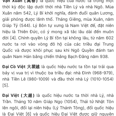
Vạn Xuân
(萬春)
là quốc hiệu của nước ta trong một
thời kỳ độc lập dưới thời nhà Tiền Lý và nhà Ngô. Mùa
Xuân năm 542, Lý Bí khởi nghĩa, đánh đuổi quân Lương,
giải phóng được lãnh thổ. Tháng Giêng, mùa Xuân, năm
Giáp Tý (544). Lý Bôn tự xưng là Nam Việt đế, đặt niên
hiệu là Thiên Đức, có ý mong xã tắc lâu dài đến muôn
đời [4]. Chính quyền Lý Bí tồn tại không lâu, từ năm 602
nước ta rơi vào vòng đô hộ của các triều đại Trung
Quốc và được khôi phục sau khi Ngô Quyền đánh tan
quân Nam Hán bằng chiến thắng Bạch Đằng năm 938.
Đại Cồ Việt
大瞿越
là quốc hiệu nước ta tồn tại trải qua
bảy vị vua trị vì thuộc ba triều đại: nhà Đinh (968-979),
nhà Tiền Lê (980-1009) và đầu thời nhà Lý (1010-1054)
[5].
Đại Việt
(大越)
là quốc hiệu nước ta thời nhà Lý, nhà
Trần. Tháng 10 năm Giáp Ngọ (1054), Thái tử Nhật Tôn
lên ngôi, đổi lại niên hiệu (Lý Thánh Tông), đổi quốc hiệu
là Đại Việt [6] và quốc hiệu Đại Việt được giữ nguyên