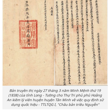
Bản truyền thị ngày 27 tháng 3 năm Minh Mệnh thứ 19
(1838) của tỉnh Long - Tường cho Thự Tri phủ phủ Hoằng
An kiêm lý viên huyện huyện Tân Minh về việc quy định sử
dụng quốc hiệu - TTLTQG I, "Châu bản triều Nguyễn"