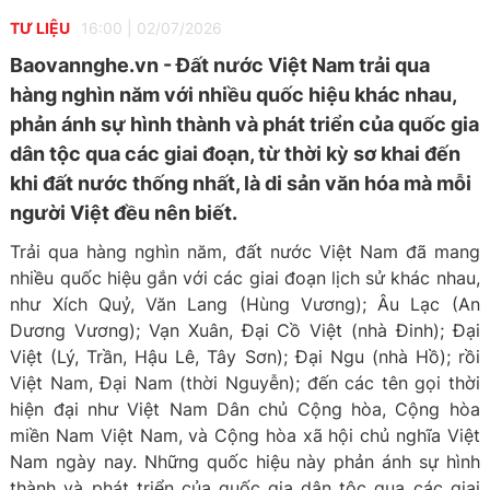
TƯ LIỆU
16:00
|
02/07/2026
Baovannghe.vn - Đất nước Việt Nam trải qua
hàng nghìn năm với nhiều quốc hiệu khác nhau,
phản ánh sự hình thành và phát triển của quốc gia
dân tộc qua các giai đoạn, từ thời kỳ sơ khai đến
khi đất nước thống nhất, là di sản văn hóa mà mỗi
người Việt đều nên biết.
Trải qua hàng nghìn năm, đất nước Việt Nam đã mang
nhiều quốc hiệu gắn với các giai đoạn lịch sử khác nhau,
như Xích Quỷ, Văn Lang (Hùng Vương); Âu Lạc (An
Dương Vương); Vạn Xuân, Đại Cồ Việt (nhà Đinh); Đại
Việt (Lý, Trần, Hậu Lê, Tây Sơn); Đại Ngu (nhà Hồ); rồi
Việt Nam, Đại Nam (thời Nguyễn); đến các tên gọi thời
hiện đại như Việt Nam Dân chủ Cộng hòa, Cộng hòa
miền Nam Việt Nam, và Cộng hòa xã hội chủ nghĩa Việt
Nam ngày nay. Những quốc hiệu này phản ánh sự hình
thành và phát triển của quốc gia dân tộc qua các giai