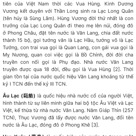
tiên của Việt Nam thời các Vua Hùng. Kinh Dương
Vương kết duyên với Thần Long sinh ra Lạc Long Quân
(tên húy là Sùng Lãm). Hùng Vương đời thứ nhất là con
trưởng của Lạc Long Quân đi theo mẹ lên núi, đóng đô
ở Phong Châu, đặt tên nước là Văn Lang, chia đất nước
thành 15 bộ, gọi tướng văn là Lạc Hầu, tướng võ là Lạc
Tướng, con trai vua gọi là Quan Lang, con gái vua gọi là
Mỵ Nương, quan coi việc gọi là Bồ Chính, đời đời cha
truyền con nối gọi là Phụ đạo. Nhà nước Văn Lang
truyền được qua 18 đời, đều gọi là Vua Hùng [2]. Thời
gian tồn tại của nước quốc hiệu Văn Lang khoảng từ thế
kỷ I TCN đến thế kỷ III TCN.
Âu Lạc
(甌貉)
là quốc hiệu nhà nước cổ của người Việt,
hình thành từ sự liên minh giữa hai bộ tộc Âu Việt và Lạc
Việt, kế thừa từ nhà nước Văn Lang. Năm Giáp Thìn (257
TCN), Thục Vương đã lấy được nước Văn Lang, đổi tên
nước là Âu Lạc, đóng đô ở Phong Khê [3].