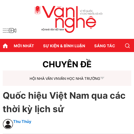
MỚI NHẤT
SỰ KIỆN & BÌNH LUẬN
SÁNG TÁC
DIỄN
CHUYÊN ĐỀ
HỘI NHÀ VĂN VN
VĂN HỌC NHÀ TRƯỜNG
Quốc hiệu Việt Nam qua các
thời kỳ lịch sử
Thu Thủy