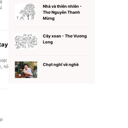
lệ
Nhà và thiên nhiên -
hủ
Thơ Nguyễn Thanh
Mừng
Cây xoan - Thơ Vương
Long
tay
Việt
Chợt nghĩ về nghề
c, hỗ
ại