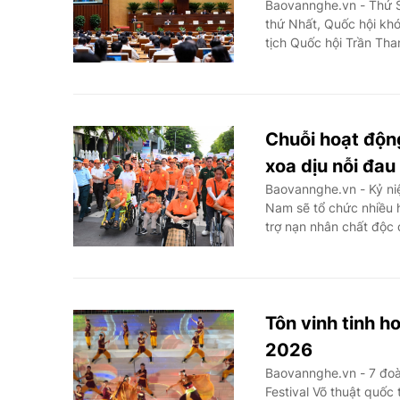
Baovannghe.vn - Thứ S
thứ Nhất, Quốc hội khó
tịch Quốc hội Trần Th
Chuỗi hoạt độn
xoa dịu nỗi đau
Baovannghe.vn - Kỷ ni
Nam sẽ tổ chức nhiều 
trợ nạn nhân chất độc
Tôn vinh tinh h
2026
Baovannghe.vn - 7 đoàn
Festival Võ thuật quốc