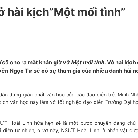
ở hài kịch”Một mối tình”
i
sẽ cho ra mắt khán giờ vở
Một mối tình.
Vở hài kịch
yễn Ngọc Tư sẽ có sự tham gia của nhiều danh hài n
 dàn dựng giàu chất văn học của các đạo diễn trẻ. Minh Nh
kịch văn học này làm vở tốt nghiệp đạo diễn Trường Đại h
ƯT Hoài Linh hứa hẹn sẽ là một bước chuyển đáng chú 
i diễn tự nhiên, ở vở này, NSƯT Hoài Linh là nhân vật đư