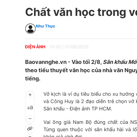
Chất văn học trong v
Như Thực
ĐIỆN ẢNH
10:20
|
01/08/2025
Baovannghe.vn - Vào tối 2/8,
Sân khấu Mớ
theo tiểu thuyết văn học của nhà văn Ngu
tiếng.
Vở kịch là ví dụ tiêu biểu cho xu hướng
và Công Huy là 2 đạo diễn trẻ chọn vở 
a
a
Sân khấu - Điện ảnh TP HCM.
Vai ông già Nam Bộ đúng chất của NS
Từng quen thuộc với sân khấu hài và lố
khán giả chờ đợi.