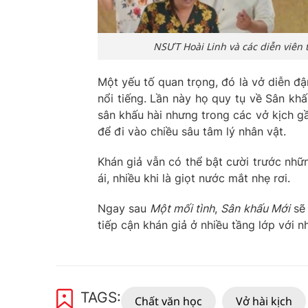
NSƯT Hoài Linh và các diễn viên 
Một yếu tố quan trọng, đó là vở diễn đ
nổi tiếng. Lần này họ quy tụ về Sân kh
sân khấu hài nhưng trong các vở kịch gầ
để đi vào chiều sâu tâm lý nhân vật.
Khán giả vẫn có thể bật cười trước nhữ
ái, nhiều khi là giọt nước mắt nhẹ rơi.
Ngay sau
Một mối tình
,
Sân khấu Mới
sẽ 
tiếp cận khán giả ở nhiều tầng lớp với n
TAGS:
Chất văn học
Vở hài kịch