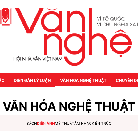
ÁC
DIỄN ĐÀN LÝ LUẬN
VĂN HÓA NGHỆ THUẬT
CHUYÊN Đ
VĂN HÓA NGHỆ THUẬT
SÁCH
ĐIỆN ẢNH
MỸ THUẬT
ÂM NHẠC
KIẾN TRÚC