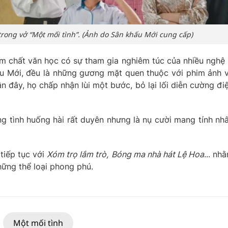
trong vở “Một mối tình”. (Ảnh do Sân khấu Mới cung cấp)
ậm chất văn học có sự tham gia nghiêm túc của nhiều nghệ 
ấu Mới, đều là những gương mặt quen thuộc với phim ảnh 
n đây, họ chấp nhận lùi một bước, bỏ lại lối diễn cường đi
ng tình huống hài rất duyên nhưng là nụ cười mang tính nh
tiếp tục với
Xóm trọ lắm trò,
Bóng ma nhà hát Lệ Hoa
... nh
hững thể loại phong phú.
Một mối tình