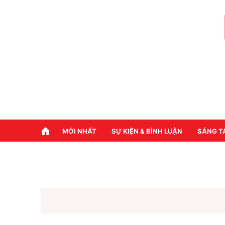
MỚI NHẤT
SỰ KIỆN & BÌNH LUẬN
SÁNG T