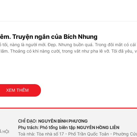
đêm. Truyện ngắn của Bích Nhung
tôi, nàng là người mới. Đẹp. Nhưng buồn quá. Trong đôi mắt có cái 
ắm. Thoảng có khi nàng cười, trong vắt như pha lê vỡ. Tôi đã yêu, 
XEM THÊM
CHỈ ĐẠO:
NGUYỄN BÌNH PHƯƠNG
Phụ trách: Phó tổng biên tập
NGUYỄN HỒNG LIÊN
Toà nhà: Tòa nhà số 17 - Phố Trần Quốc Toản - Phường Cử