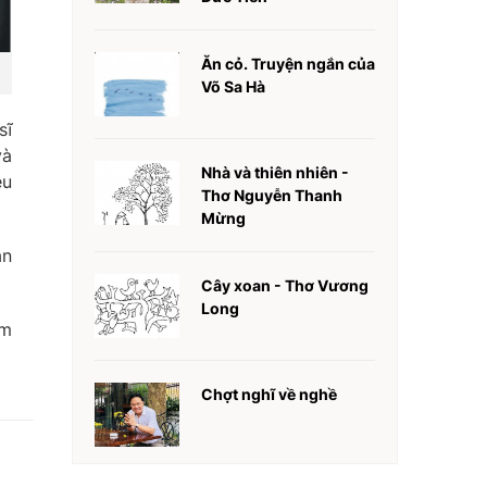
Ăn cỏ. Truyện ngắn của
Võ Sa Hà
sĩ
và
Nhà và thiên nhiên -
ệu
Thơ Nguyễn Thanh
Mừng
ân
Cây xoan - Thơ Vương
Long
ằm
Chợt nghĩ về nghề