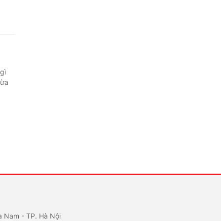
gì
vừa
a Nam - TP. Hà Nội