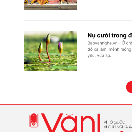
Nụ cười trong 
Baovannghe.vn - Ở chỗ 
đó xa lắm, mênh mông l
yêu, vừa sợ.