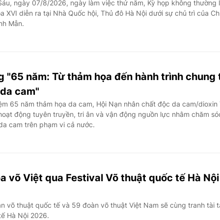
áu, ngày 07/8/2026, ngày làm việc thứ năm, Kỳ họp không thường 
a XVI diễn ra tại Nhà Quốc hội, Thủ đô Hà Nội dưới sự chủ trì của C
anh Mẫn.
g "65 năm: Từ thảm họa đến hành trình chung 
 da cam"
ệm 65 năm thảm họa da cam, Hội Nạn nhân chất độc da cam/dioxin 
hoạt động tuyên truyền, tri ân và vận động nguồn lực nhằm chăm só
 da cam trên phạm vi cả nước.
oa võ Việt qua Festival Võ thuật quốc tế Hà Nội
 võ thuật quốc tế và 59 đoàn võ thuật Việt Nam sẽ cùng tranh tài t
 tế Hà Nội 2026.