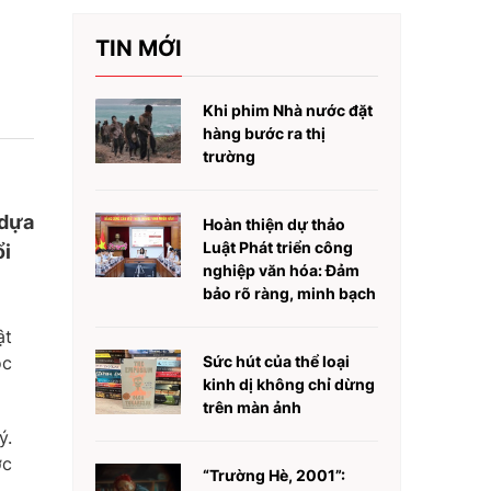
TIN MỚI
Khi phim Nhà nước đặt
hàng bước ra thị
trường
 dựa
Hoàn thiện dự thảo
Luật Phát triển công
ổi
nghiệp văn hóa: Đảm
bảo rõ ràng, minh bạch
ật
ọc
Sức hút của thể loại
kinh dị không chỉ dừng
trên màn ảnh
ý.
ợc
“Trường Hè, 2001”: