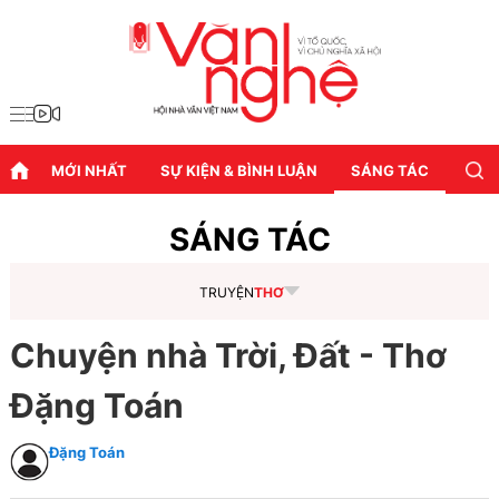
MỚI NHẤT
SỰ KIỆN & BÌNH LUẬN
SÁNG TÁC
DIỄN
SÁNG TÁC
TRUYỆN
THƠ
Chuyện nhà Trời, Đất - Thơ
Đặng Toán
Đặng Toán