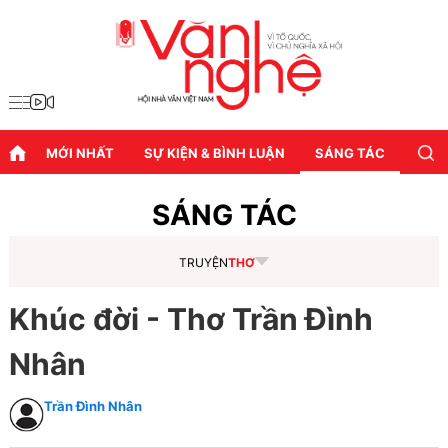
MỚI NHẤT
SỰ KIỆN & BÌNH LUẬN
SÁNG TÁC
DIỄN
SÁNG TÁC
TRUYỆN
THƠ
Khúc đời - Thơ Trần Đình
Nhân
Trần Đình Nhân