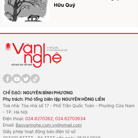
Hữu Quý
CHỈ ĐẠO:
NGUYỄN BÌNH PHƯƠNG
Phụ trách: Phó tổng biên tập
NGUYỄN HỒNG LIÊN
Toà nhà: Tòa nhà số 17 - Phố Trần Quốc Toản - Phường Cửa Nam
- TP. Hà Nội
Điện thoại:
024.6270262; 024.62702634
Email:
Baovannghe.com.vn@gmail.com
Giấy phép hoạt động báo điện tử số
207/GP-BTTTT - Bộ TTTT cấp ngày 26/04/2016.