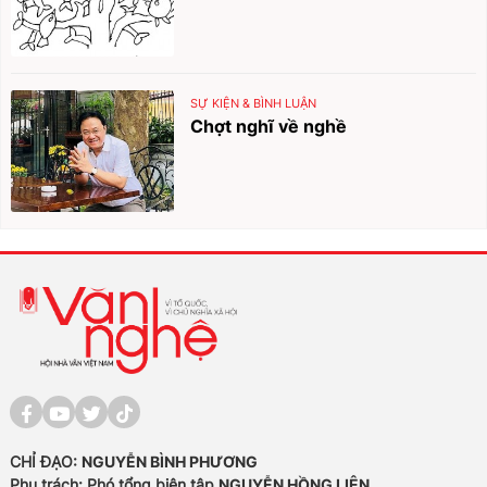
SỰ KIỆN & BÌNH LUẬN
Chợt nghĩ về nghề
CHỈ ĐẠO:
NGUYỄN BÌNH PHƯƠNG
Phụ trách: Phó tổng biên tập
NGUYỄN HỒNG LIÊN