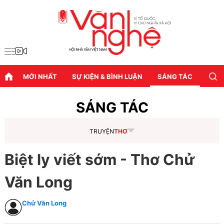
MỚI NHẤT
SỰ KIỆN & BÌNH LUẬN
SÁNG TÁC
DIỄN
SÁNG TÁC
TRUYỆN
THƠ
Biệt ly viết sớm - Thơ Chử
Văn Long
Chử Văn Long