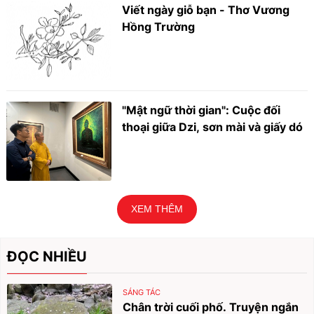
Viết ngày giỗ bạn - Thơ Vương
Hồng Trường
"Mật ngữ thời gian": Cuộc đối
thoại giữa Dzi, sơn mài và giấy dó
XEM THÊM
ĐỌC NHIỀU
SÁNG TÁC
Chân trời cuối phố. Truyện ngắn