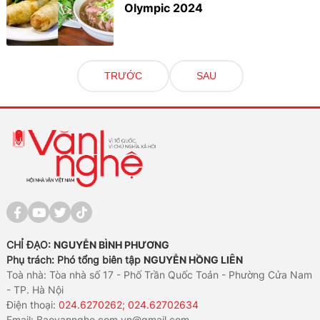
Olympic 2024
TRƯỚC
SAU
CHỈ ĐẠO:
NGUYỄN BÌNH PHƯƠNG
Phụ trách: Phó tổng biên tập
NGUYỄN HỒNG LIÊN
Toà nhà: Tòa nhà số 17 - Phố Trần Quốc Toản - Phường Cửa Nam
- TP. Hà Nội
Điện thoại:
024.6270262; 024.62702634
Email:
Baovannghe.com.vn@gmail.com