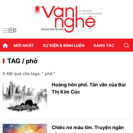
MỚI NHẤT
SỰ KIỆN & BÌNH LUẬN
SÁNG TÁC
DIỄN
TAG
/ phở
5 Kết quả cho tags: "
phở
"
Hoàng hôn phố. Tản văn của Bùi
Thị Kim Cúc
Chiếc nơ màu tím. Truyện ngắn