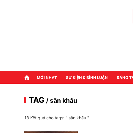
MỚI NHẤT
SỰ KIỆN & BÌNH LUẬN
SÁNG T
TAG
/ sân khấu
18 Kết quả cho tags: "
sân khấu
"