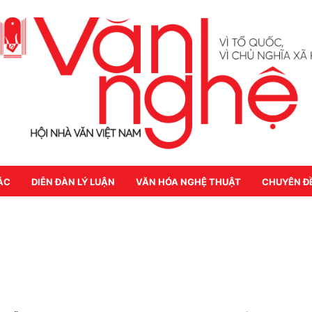
ÁC
DIỄN ĐÀN LÝ LUẬN
VĂN HÓA NGHỆ THUẬT
CHUYÊN Đ