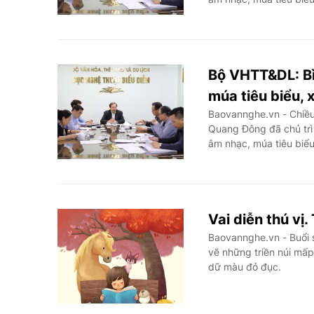
Bộ VHTT&DL: Bì
múa tiêu biểu, 
Baovannghe.vn - Chiều
Quang Đông đã chủ trì
âm nhạc, múa tiêu biể
Vai diễn thú v
Baovannghe.vn - Buổi 
vẽ những triền núi mấp
dữ màu đỏ đục.