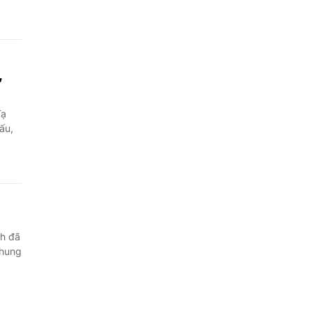
,
Tạ
ấu,
nh đã
 hung