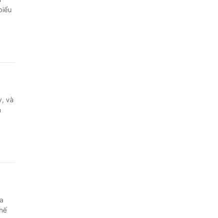
biểu
y, và
n
ia
thế