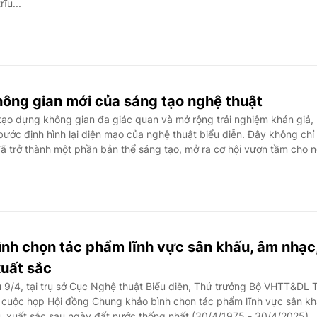
ĩu...
hông gian mới của sáng tạo nghệ thuật
, tạo dựng không gian đa giác quan và mở rộng trải nghiệm khán giả,
ớc định hình lại diện mạo của nghệ thuật biểu diễn. Đây không chỉ 
ã trở thành một phần bản thể sáng tạo, mở ra cơ hội vươn tầm cho 
nh chọn tác phẩm lĩnh vực sân khấu, âm nhạc
xuất sắc
 9/4, tại trụ sở Cục Nghệ thuật Biểu diễn, Thứ trưởng Bộ VHTT&DL 
 cuộc họp Hội đồng Chung khảo bình chọn tác phẩm lĩnh vực sân kh
u, xuất sắc sau ngày đất nước thống nhất (30/4/1975 - 30/4/2025).