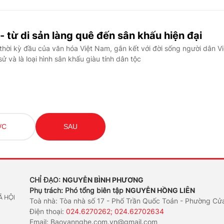
 từ di sản làng quê đến sân khấu hiện đại
hời kỳ đầu của văn hóa Việt Nam, gắn kết với đời sống người dân Vi
sử và là loại hình sân khấu giàu tính dân tộc
ỚC
SAU
CHỈ ĐẠO:
NGUYỄN BÌNH PHƯƠNG
Phụ trách: Phó tổng biên tập
NGUYỄN HỒNG LIÊN
Toà nhà: Tòa nhà số 17 - Phố Trần Quốc Toản - Phường Cử
Điện thoại:
024.6270262; 024.62702634
Email:
Baovannghe.com.vn@gmail.com