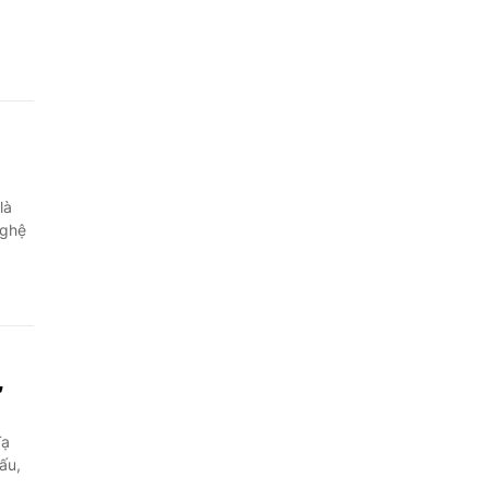
là
nghệ
,
Tạ
ấu,