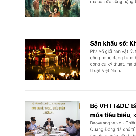
mà con đò cũng nặng tr
Sân khấu số: K
Phá vỡ giới hạn vật lý
công nghệ đang từng bư
công cụ kỹ thuật, mà đ
thuật Việt Nam.
Bộ VHTT&DL: Bì
múa tiêu biểu, 
Baovannghe.vn - Chiều
Quang Đông đã chủ trì
âm nhạc, múa tiêu biể