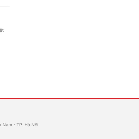
ệt
a Nam - TP. Hà Nội