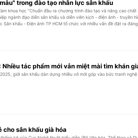
 mẫu" trong đào tạo nhân lực sân khấu
àm khoa học "Chuẩn đầu ra chương trình đào tạo và nâng cao chất
iệp ngành đạo diễn sân khấu và diễn viên kịch - điện ảnh - truyền h
c Sân khấu - Điện ảnh TP HCM tổ chức với nhiều vấn đề đặt ra đáng
 Nhiều tác phẩm mới vẫn miệt mài tìm khán gi
025, giới sân khấu dàn dựng nhiều vở mới góp vào bức tranh nghệ
ẻ cho sân khấu già hóa
thống kê của Cục Nghệ thuật biểu diễn (Bộ Văn hóa, Thể thao và D