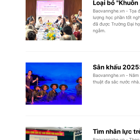
Loại bỏ "Khuôn
Baovannghe.vn - Tọa đ
lượng học phần tốt ngh
đã được Trường Đại họ
ngẫm.
Sân khấu 2025:
Baovannghe.vn - Năm 2
thuật đa sắc nước nhà.
Tìm nhân lực tr
Baovannghe.vn - Theo 