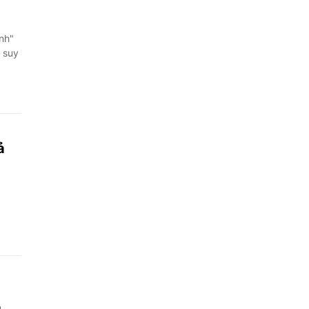
ình"
 suy
ả
u