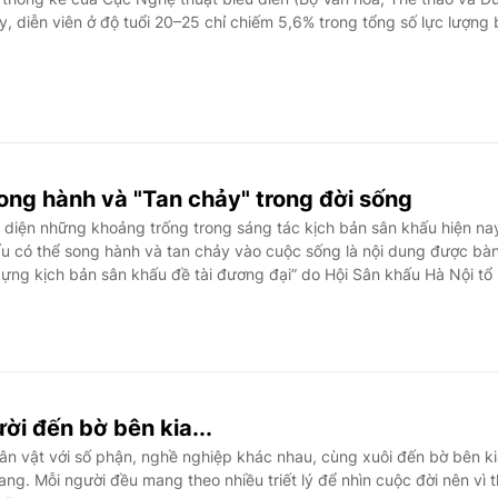
y, diễn viên ở độ tuổi 20–25 chỉ chiếm 5,6% trong tổng số lực lượng 
ong hành và "Tan chảy" trong đời sống
diện những khoảng trống trong sáng tác kịch bản sân khấu hiện na
ấu có thể song hành và tan chảy vào cuộc sống là nội dung được bà
 dựng kịch bản sân khấu đề tài đương đại” do Hội Sân khấu Hà Nội tổ
i đến bờ bên kia...
ân vật với số phận, nghề nghiệp khác nhau, cùng xuôi đến bờ bên k
ng. Mỗi người đều mang theo nhiều triết lý để nhìn cuộc đời nên vì 