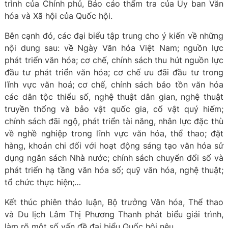
trình của Chính phủ, Báo cáo thẩm tra của Ủy ban Văn
hóa và Xã hội của Quốc hội.
Bên cạnh đó, các đại biểu tập trung cho ý kiến về những
nội dung sau: về Ngày Văn hóa Việt Nam; nguồn lực
phát triển văn hóa; cơ chế, chính sách thu hút nguồn lực
đầu tư phát triển văn hóa; cơ chế ưu đãi đầu tư trong
lĩnh vực văn hoá; cơ chế, chính sách bảo tồn văn hóa
các dân tộc thiểu số, nghệ thuật dân gian, nghệ thuật
truyền thống và bảo vật quốc gia, cổ vật quý hiếm;
chính sách đãi ngộ, phát triển tài năng, nhân lực đặc thù
về nghề nghiệp trong lĩnh vực văn hóa, thể thao; đặt
hàng, khoán chi đối với hoạt động sáng tạo văn hóa sử
dụng ngân sách Nhà nước; chính sách chuyển đổi số và
phát triển hạ tầng văn hóa số; quỹ văn hóa, nghệ thuật;
tổ chức thực hiện;…
Kết thúc phiên thảo luận, Bộ trưởng Văn hóa, Thể thao
và Du lịch Lâm Thị Phương Thanh phát biểu giải trình,
làm rõ một số vấn đề đại biểu Quốc hội nêu.