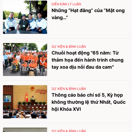
DIỄN ĐÀN LÝ LUẬN
Những “Hạt đắng” của “Mật ong
vàng…”
SỰ KIỆN & BÌNH LUẬN
Chuỗi hoạt động "65 năm: Từ
thảm họa đến hành trình chung
tay xoa dịu nỗi đau da cam"
SỰ KIỆN & BÌNH LUẬN
Thông cáo báo chí số 5, Kỳ họp
không thường lệ thứ Nhất, Quốc
hội Khóa XVI
SỰ KIỆN & BÌNH LUẬN