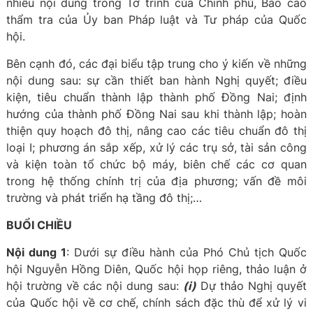
nhiều nội dung trong Tờ trình của Chính phủ, Báo cáo
thẩm tra của Ủy ban Pháp luật và Tư pháp của Quốc
hội.
Bên cạnh đó, các đại biểu tập trung cho ý kiến về những
nội dung sau: sự cần thiết ban hành Nghị quyết; điều
kiện, tiêu chuẩn thành lập thành phố Đồng Nai; định
hướng của thành phố Đồng Nai sau khi thành lập; hoàn
thiện quy hoạch đô thị, nâng cao các tiêu chuẩn đô thị
loại I; phương án sắp xếp, xử lý các trụ sở, tài sản công
và kiện toàn tổ chức bộ máy, biên chế các cơ quan
trong hệ thống chính trị của địa phương; vấn đề môi
trường và phát triển hạ tầng đô thị;…
BUỔI CHIỀU
Nội dung 1
: Dưới sự điều hành của Phó Chủ tịch Quốc
hội Nguyễn Hồng Diên, Quốc hội họp riêng, thảo luận ở
hội trường về các nội dung sau:
(i)
Dự thảo Nghị quyết
của Quốc hội về cơ chế, chính sách đặc thù để xử lý vi