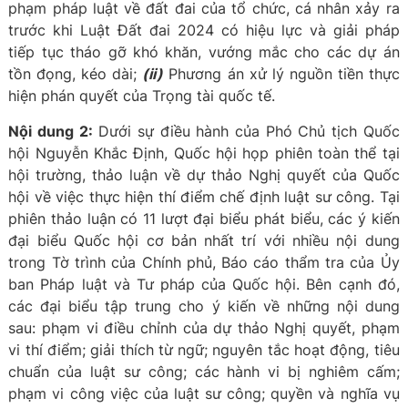
phạm pháp luật về đất đai của tổ chức, cá nhân xảy ra
trước khi Luật Đất đai 2024 có hiệu lực và giải pháp
tiếp tục tháo gỡ khó khăn, vướng mắc cho các dự án
tồn đọng, kéo dài;
(ii)
Phương án xử lý nguồn tiền thực
hiện phán quyết của Trọng tài quốc tế.
Nội dung 2:
Dưới sự điều hành của Phó Chủ tịch Quốc
hội Nguyễn Khắc Định, Quốc hội họp phiên toàn thể tại
hội trường, thảo luận về dự thảo Nghị quyết của Quốc
hội về việc thực hiện thí điểm chế định luật sư công. Tại
phiên thảo luận có 11 lượt đại biểu phát biểu, các ý kiến
đại biểu Quốc hội cơ bản nhất trí với nhiều nội dung
trong Tờ trình của Chính phủ, Báo cáo thẩm tra của Ủy
ban Pháp luật và Tư pháp của Quốc hội. Bên cạnh đó,
các đại biểu tập trung cho ý kiến về những nội dung
sau: phạm vi điều chỉnh của dự thảo Nghị quyết, phạm
vi thí điểm; giải thích từ ngữ; nguyên tắc hoạt động, tiêu
chuẩn của luật sư công; các hành vi bị nghiêm cấm;
phạm vi công việc của luật sư công; quyền và nghĩa vụ