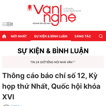
MỚI NHẤT
SỰ KIỆN & BÌNH LUẬN
SÁNG TÁC
DIỄN
SỰ KIỆN & BÌNH LUẬN
TIN 24 GIỜ
TIẾNG NÓI NHÀ VĂN
Thông cáo báo chí số 12, Kỳ
họp thứ Nhất, Quốc hội khóa
XVI