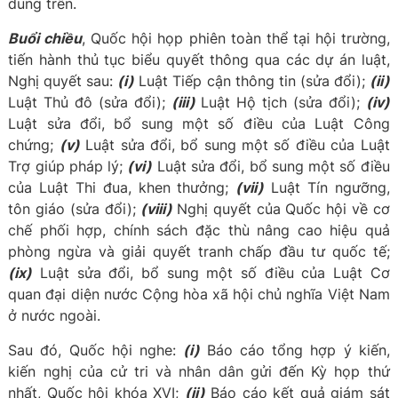
dung trên.
Buổi chiều
, Quốc hội họp phiên toàn thể tại hội trường,
tiến hành thủ tục biểu quyết thông qua các dự án luật,
Nghị quyết sau:
(i)
Luật Tiếp cận thông tin (sửa đổi);
(ii)
Luật Thủ đô (sửa đổi);
(iii)
Luật Hộ tịch (sửa đổi);
(iv)
Luật sửa đổi, bổ sung một số điều của Luật Công
chứng;
(v)
Luật sửa đổi, bổ sung một số điều của Luật
Trợ giúp pháp lý;
(vi)
Luật sửa đổi, bổ sung một số điều
của Luật Thi đua, khen thưởng;
(vii)
Luật Tín ngưỡng,
tôn giáo (sửa đổi);
(viii)
Nghị quyết của Quốc hội về cơ
chế phối hợp, chính sách đặc thù nâng cao hiệu quả
phòng ngừa và giải quyết tranh chấp đầu tư quốc tế;
(ix)
Luật sửa đổi, bổ sung một số điều của Luật Cơ
quan đại diện nước Cộng hòa xã hội chủ nghĩa Việt Nam
ở nước ngoài.
Sau đó, Quốc hội nghe:
(i)
Báo cáo tổng hợp ý kiến,
kiến nghị của cử tri và nhân dân gửi đến Kỳ họp thứ
nhất, Quốc hội khóa XVI;
(ii)
Báo cáo kết quả giám sát