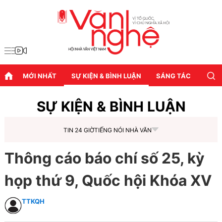
MỚI NHẤT
SỰ KIỆN & BÌNH LUẬN
SÁNG TÁC
DIỄN
SỰ KIỆN & BÌNH LUẬN
TIN 24 GIỜ
TIẾNG NÓI NHÀ VĂN
Thông cáo báo chí số 25, kỳ
họp thứ 9, Quốc hội Khóa XV
TTKQH