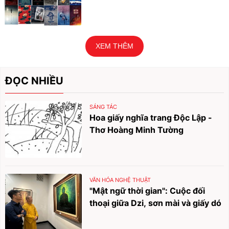
XEM THÊM
ĐỌC NHIỀU
SÁNG TÁC
Hoa giấy nghĩa trang Độc Lập -
Thơ Hoàng Minh Tường
VĂN HÓA NGHỆ THUẬT
"Mật ngữ thời gian": Cuộc đối
thoại giữa Dzi, sơn mài và giấy dó