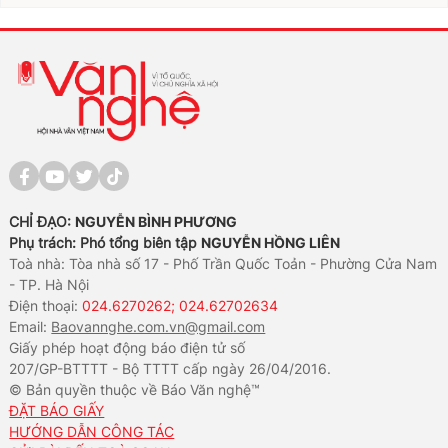
đổi số
CHỈ ĐẠO:
NGUYỄN BÌNH PHƯƠNG
Phụ trách: Phó tổng biên tập
NGUYỄN HỒNG LIÊN
Toà nhà: Tòa nhà số 17 - Phố Trần Quốc Toản - Phường Cửa Nam
- TP. Hà Nội
Điện thoại:
024.6270262; 024.62702634
Email:
Baovannghe.com.vn@gmail.com
Giấy phép hoạt động báo điện tử số
207/GP-BTTTT - Bộ TTTT cấp ngày 26/04/2016.
© Bản quyền thuộc về Báo Văn nghệ™
ĐẶT BÁO GIẤY
HƯỚNG DẪN CÔNG TÁC