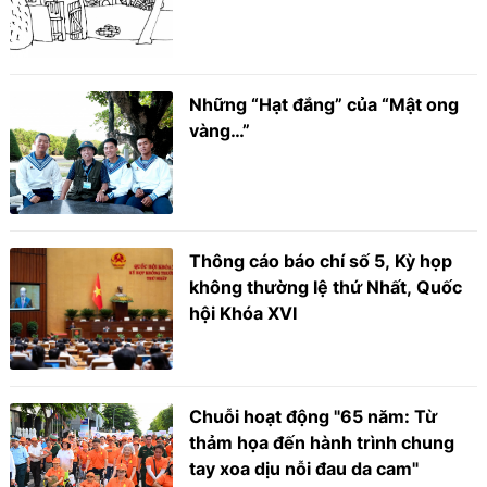
Những “Hạt đắng” của “Mật ong
vàng…”
Thông cáo báo chí số 5, Kỳ họp
không thường lệ thứ Nhất, Quốc
hội Khóa XVI
Chuỗi hoạt động "65 năm: Từ
thảm họa đến hành trình chung
tay xoa dịu nỗi đau da cam"