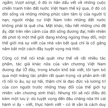
ngầm, Vượt sóng
), ở đó in hằn dấu vết về những cuộc
chiến tranh trên đất nước Việt Nam thế kỷ qua, ở đó có
đời sống và những những phức cảm tâm lý của người tị
nạn, người nhập cư Việt Nam trên những đất nước
không phải là quê cha. Mặt khác, hầu hết những chủ đề
ấy, đặt trên nền cảnh của đời sống đương đại, hiển nhiên
đã phơi lộ một thế giới đang không ngừng thay đổi, một
thế giới mà sự viết của nhà văn bất quá chỉ là cố gắng
nắm bắt một cách đầy tuyệt vọng mà thôi.
Cũng có thể nói khái quát như thế về rất nhiều tác
phẩm, tác giả khác nữa của văn chương Việt Nam
đương đại (Ở đây, trong khuôn khổ bài viết, tôi tạm bỏ
qua một mảng tác phẩm rất quan trọng và phản ánh rất
rõ nỗi lo âu, sự sợ hãi, thậm chí là đạo đức và lương tri
của con người trước những thay đổi của thế giới tự
nhiên: văn chương sinh thái). Nhưng tôi sẽ nói điều đó
kèm một lưu ý: dù tuyệt vọng đến đâu chăng nữa thì cái
hành vi ấy - viết, thực hành viết - có lẽ vẫn là cách duy