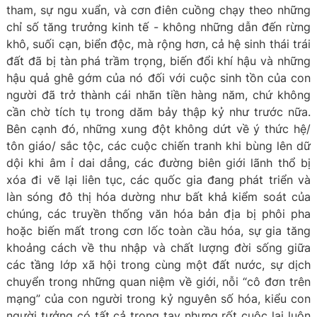
tham, sự ngu xuẩn, và cơn điên cuồng chạy theo những
chỉ số tăng trưởng kinh tế - không những dẫn đến rừng
khô, suối cạn, biển độc, mà rộng hơn, cả hệ sinh thái trái
đất đã bị tàn phá trầm trọng, biến đổi khí hậu và những
hậu quả ghê gớm của nó đối với cuộc sinh tồn của con
người đã trở thành cái nhãn tiền hàng năm, chứ không
cần chờ tích tụ trong dăm bảy thập kỷ như trước nữa.
Bên cạnh đó, những xung đột không dứt về ý thức hệ/
tôn giáo/ sắc tộc, các cuộc chiến tranh khi bùng lên dữ
dội khi âm ỉ dai dẳng, các đường biên giới lãnh thổ bị
xóa đi vẽ lại liên tục, các quốc gia đang phát triển và
làn sóng đô thị hóa dường như bất khả kiểm soát của
chúng, các truyền thống văn hóa bản địa bị phôi pha
hoặc biến mất trong cơn lốc toàn cầu hóa, sự gia tăng
khoảng cách về thu nhập và chất lượng đời sống giữa
các tầng lớp xã hội trong cùng một đất nước, sự dịch
chuyển trong những quan niệm về giới, nỗi “cô đơn trên
mạng” của con người trong kỷ nguyên số hóa, kiểu con
người tưởng có tất cả trong tay nhưng rốt cuộc lại luôn