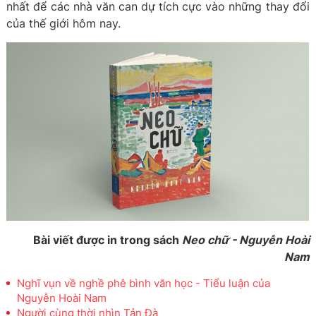
nhất để các nhà văn can dự tích cực vào những thay đổi
của thế giới hôm nay.
Bài viết được in trong sách
Neo chữ - Nguyễn Hoài
Nam
Nghĩ vụn về nghề phê bình văn học - Tiểu luận của
Nguyễn Hoài Nam
Người cùng thời nhìn Tản Đà