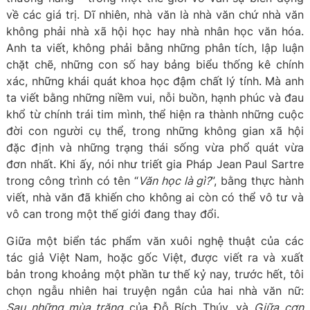
về các giá trị. Dĩ nhiên, nhà văn là nhà văn chứ nhà văn
không phải nhà xã hội học hay nhà nhân học văn hóa.
Anh ta viết, không phải bằng những phân tích, lập luận
chặt chẽ, những con số hay bảng biểu thống kê chính
xác, những khái quát khoa học đậm chất lý tính. Mà anh
ta viết bằng những niềm vui, nỗi buồn, hạnh phúc và đau
khổ từ chính trái tim mình, thể hiện ra thành những cuộc
đời con người cụ thể, trong những không gian xã hội
đặc định và những trạng thái sống vừa phổ quát vừa
đơn nhất. Khi ấy, nói như triết gia Pháp Jean Paul Sartre
trong công trình có tên “
Văn học là gì?
”, bằng thực hành
viết, nhà văn đã khiến cho không ai còn có thể vô tư và
vô can trong một thế giới đang thay đổi.
Giữa một biển tác phẩm văn xuôi nghệ thuật của các
tác giả Việt Nam, hoặc gốc Việt, được viết ra và xuất
bản trong khoảng một phần tư thế kỷ nay, trước hết, tôi
chọn ngẫu nhiên hai truyện ngắn của hai nhà văn nữ:
Sau những mùa trăng
của Đỗ Bích Thúy, và
Giữa cơn