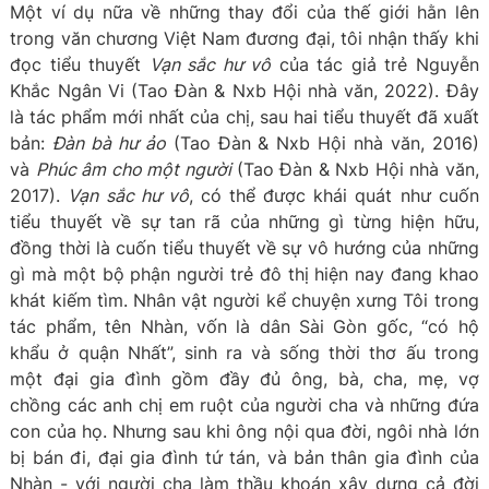
Một ví dụ nữa về những thay đổi của thế giới hằn lên
trong văn chương Việt Nam đương đại, tôi nhận thấy khi
đọc tiểu thuyết
Vạn sắc hư vô
của tác giả trẻ Nguyễn
Khắc Ngân Vi (Tao Đàn & Nxb Hội nhà văn, 2022). Đây
là tác phẩm mới nhất của chị, sau hai tiểu thuyết đã xuất
bản:
Đàn bà hư ảo
(Tao Đàn & Nxb Hội nhà văn, 2016)
và
Phúc âm cho một người
(Tao Đàn & Nxb Hội nhà văn,
2017).
Vạn sắc hư vô
, có thể được khái quát như cuốn
tiểu thuyết về sự tan rã của những gì từng hiện hữu,
đồng thời là cuốn tiểu thuyết về sự vô hướng của những
gì mà một bộ phận người trẻ đô thị hiện nay đang khao
khát kiếm tìm. Nhân vật người kể chuyện xưng Tôi trong
tác phẩm, tên Nhàn, vốn là dân Sài Gòn gốc, “có hộ
khẩu ở quận Nhất”, sinh ra và sống thời thơ ấu trong
một đại gia đình gồm đầy đủ ông, bà, cha, mẹ, vợ
chồng các anh chị em ruột của người cha và những đứa
con của họ. Nhưng sau khi ông nội qua đời, ngôi nhà lớn
bị bán đi, đại gia đình tứ tán, và bản thân gia đình của
Nhàn - với người cha làm thầu khoán xây dựng cả đời