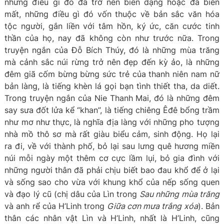
những điều gì đó đã trở nên biến dạng hoặc đã biến
mất, những điều gì đó vốn thuộc về bản sắc văn hóa
tộc người, gắn liền với tâm hồn, ký ức, căn cước tinh
thần của họ, nay đã không còn như trước nữa. Trong
truyện ngắn của Đỗ Bích Thúy, đó là những mùa trăng
mà cảnh sắc núi rừng trở nên đẹp đến kỳ ảo, là những
đêm giã cốm bừng bừng sức trẻ của thanh niên nam nữ
bản làng, là tiếng khèn lá gọi bạn tình thiết tha, da diết.
Trong truyện ngắn của Nie Thanh Mai, đó là những đêm
say sưa đốt lửa kể “khan”, là tiếng chiêng Êđê bổng trầm
như mơ như thực, là nghĩa địa làng với những pho tượng
nhà mồ thô sơ mà rất giàu biểu cảm, sinh động. Họ lại
ra đi, về với thành phố, bỏ lại sau lưng quê hương miền
núi mỗi ngày một thêm cơ cực lầm lụi, bỏ gia đình với
những người thân đã phải chịu biết bao đau khổ để ở lại
và sống sao cho vừa với khung khổ của nếp sống quen
và đạo lý cũ (chị dâu của Lìn trong
Sau những mùa trăng
và anh rể của H’Linh trong
Giữa cơn mưa trắng xóa
). Bản
thân các nhân vật Lìn và H’Linh, nhất là H’Linh, cũng