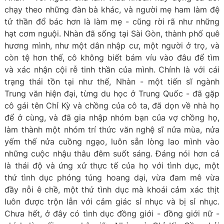
chạy theo những đàn bà khác, và người mẹ ham làm đệ
tử thần đổ bác hơn là làm mẹ - cũng rời rã như những
hạt cơm nguội. Nhàn đã sống tại Sài Gòn, thành phố quê
hương mình, như một dân nhập cư, một người ở trọ, và
còn tệ hơn thế, cô không biết bám víu vào đâu để tìm
và xác nhận cội rễ tinh thần của mình. Chính là với cái
trạng thái tồn tại như thế, Nhàn - một tiến sĩ ngành
Trung văn hiện đại, từng du học ở Trung Quốc - đã gặp
cô gái tên Chỉ Kỳ và chồng của cô ta, đã dọn về nhà họ
để ở cùng, và đã gia nhập nhóm bạn của vợ chồng họ,
làm thành một nhóm trí thức văn nghệ sĩ nửa mùa, nửa
yếm thế nửa cuồng ngạo, luôn sẵn lòng lao mình vào
những cuộc nhậu thâu đêm suốt sáng. Đáng nói hơn cả
là thái độ và ứng xử thực tế của họ với tình dục, một
thứ tình dục phóng túng hoang dại, vừa đam mê vừa
đầy nỗi ê chề, một thứ tình dục mà khoái cảm xác thịt
luôn được trộn lẫn với cảm giác sỉ nhục và bị sỉ nhục.
Chưa hết, ở đây có tình dục đồng giới - đồng giới nữ -