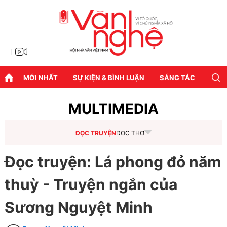
MỚI NHẤT
SỰ KIỆN & BÌNH LUẬN
SÁNG TÁC
DIỄN
MULTIMEDIA
ĐỌC TRUYỆN
ĐỌC THƠ
Đọc truyện: Lá phong đỏ năm
thuỳ - Truyện ngắn của
Sương Nguyệt Minh