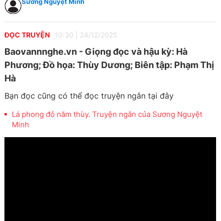
Sương Nguyệt Minh
ĐỌC TRUYỆN
10:30
|
24/12/2025
Baovannnghe.vn - Giọng đọc và hậu kỳ: Hà
Phương; Đồ họa: Thùy Dương; Biên tập: Phạm Thị
Hà
Bạn đọc cũng có thể đọc truyện ngắn tại đây
Lá phong đỏ năm thùy. Truyện ngắn của Sương Nguyệt
Minh