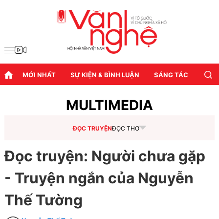
MỚI NHẤT
SỰ KIỆN & BÌNH LUẬN
SÁNG TÁC
DIỄN
MULTIMEDIA
ĐỌC TRUYỆN
ĐỌC THƠ
Đọc truyện: Người chưa gặp
- Truyện ngắn của Nguyễn
Thế Tường