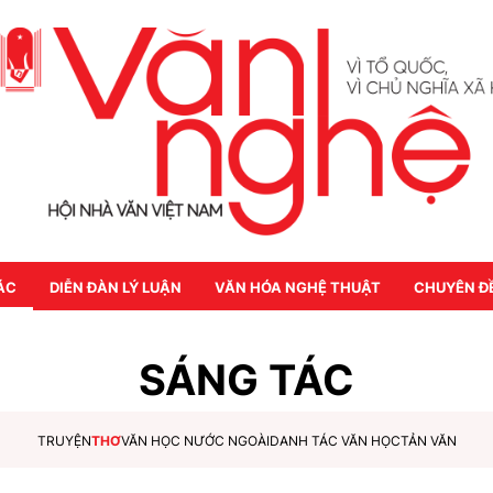
ÁC
DIỄN ĐÀN LÝ LUẬN
VĂN HÓA NGHỆ THUẬT
CHUYÊN Đ
SÁNG TÁC
TRUYỆN
THƠ
VĂN HỌC NƯỚC NGOÀI
DANH TÁC VĂN HỌC
TẢN VĂN