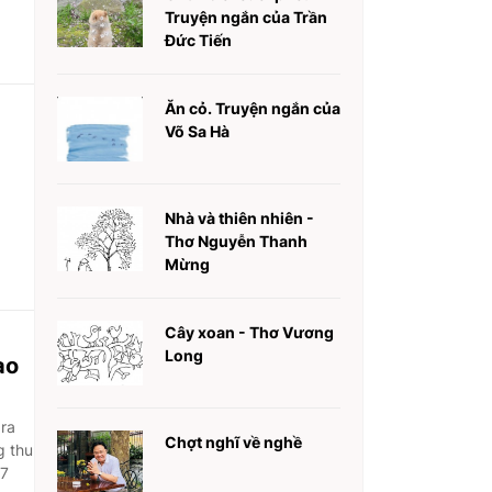
Truyện ngắn của Trần
Đức Tiến
Ăn cỏ. Truyện ngắn của
Võ Sa Hà
Nhà và thiên nhiên -
Thơ Nguyễn Thanh
Mừng
Cây xoan - Thơ Vương
Long
ào
 ra
Chợt nghĩ về nghề
g thu
 7