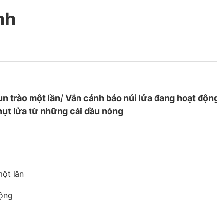
nh
 trào một lần/ Vẫn cảnh báo núi lửa đang hoạt độn
phụt lửa từ những cái đầu nóng
một lần
động