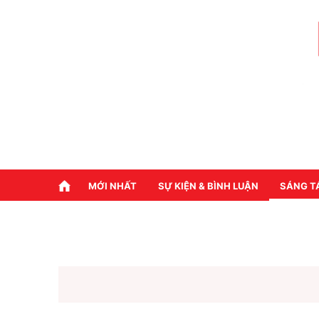
MỚI NHẤT
SỰ KIỆN & BÌNH LUẬN
SÁNG T