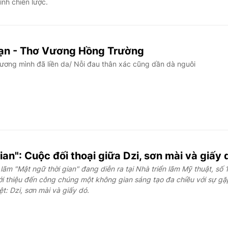
nh chiến lược.
bạn - Thơ Vương Hồng Trường
ương mình đã liền da/ Nỗi đau thân xác cũng dần dà nguôi
ian": Cuộc đối thoại giữa Dzi, sơn mài và giấy 
lãm "Mật ngữ thời gian" đang diễn ra tại Nhà triển lãm Mỹ thuật, số 
ới thiệu đến công chúng một không gian sáng tạo đa chiều với sự gặ
ệt: Dzi, sơn mài và giấy dó.