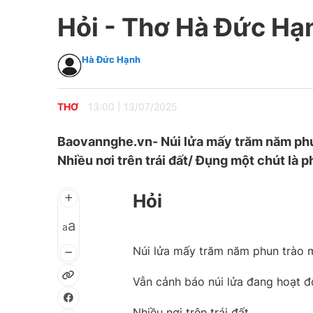
Hỏi - Thơ Hà Đức Hạ
Hà Đức Hạnh
THƠ
13:00
|
13/07/2025
Baovannghe.vn- Núi lửa mấy trăm năm phun
Nhiều nơi trên trái đất/ Đụng một chút là 
Hỏi
a
a
Núi lửa mấy trăm năm phun trào 
Vẫn cảnh báo núi lửa đang hoạt 
Nhiều nơi trên trái đất