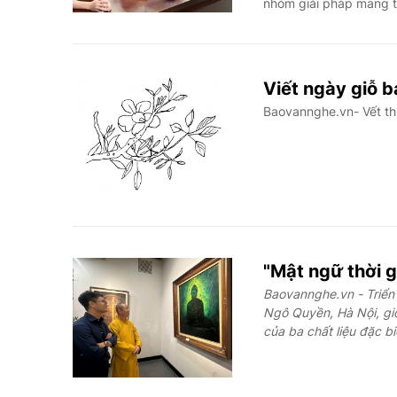
nhóm giải pháp mang tí
Viết ngày giỗ 
Baovannghe.vn- Vết th
"Mật ngữ thời g
Baovannghe.vn - Triển 
Ngô Quyền, Hà Nội, gi
của ba chất liệu đặc bi