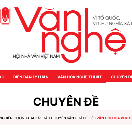
ÁC
DIỄN ĐÀN LÝ LUẬN
VĂN HÓA NGHỆ THUẬT
CHUYÊN Đ
CHUYÊN ĐỀ
ỜNG
BIÊN CƯƠNG HẢI ĐẢO
CÂU CHUYỆN VĂN HOÁ
TƯ LIỆU
VĂN HỌC ĐỊA PHƯ