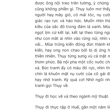
được ông nội treo trên tường, ý chừng
cũng không phiền gì. Thụy luôn mơ th
người hay mây gió, có mái tóc, nụ cư
giác rạo rực và háo hức. Muốn nhìn th
kiều của sắc đỏ trong đám lá xanh. Mùa
ngọt lịm cứ kết lại, kết lại theo từng n
như con mắt ai nhìn vào rừng núi, nhìn
vải… Mùa trứng kiến đóng đùn thành k
kiến, hay ong non chao bởi bị dị ứng 
thiên nhiên. Thụy từng sưng vù cả mặt m
thơm phức. Bà nội pha một cốc nước ch
xá. Bức tranh ấy có màu đỏ rực, nhìn th
chín là khuôn mặt nụ cười của cô gái đẹ
hay nhớ tranh. Kỳ quá cơ! Nhớ ngôi n
tranh gọi Thụy về.
Thụy đi học vẽ và theo ngành mỹ thuật.
Thụy đi thực tập ở Huế, gần một năm li