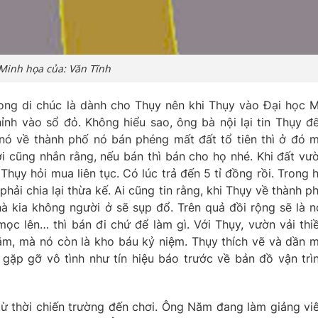
Minh họa của: Văn Tĩnh
rong di chúc là dành cho Thụy nên khi Thụy vào Đại học 
nh vào sổ đỏ. Không hiểu sao, ông bà nội lại tin Thụy đ
 nó về thành phố nó bán phéng mất đất tổ tiên thì ở đó 
i cũng nhắn rằng, nếu bán thì bán cho họ nhé. Khi đất vư
hụy hỏi mua liên tục. Có lúc trả đến 5 tỉ đồng rồi. Trong 
phải chia lại thừa kế. Ai cũng tin rằng, khi Thụy về thành p
hà kia không người ở sẽ sụp đổ. Trên quả đồi rộng sẽ là n
c lên… thì bán đi chứ để làm gì. Với Thụy, vườn vải thi
ăm, mà nó còn là kho báu kỷ niệm. Thụy thích vẽ và dần 
gặp gỡ vô tình như tín hiệu báo trước về bản đồ vận trì
từ thời chiến trường đến chơi. Ông Năm đang làm giảng vi