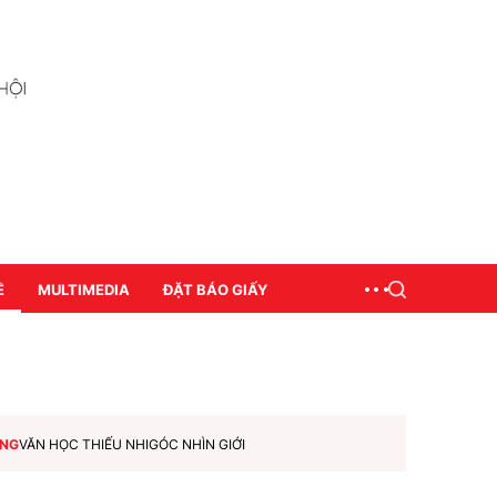
Ề
MULTIMEDIA
ĐẶT BÁO GIẤY
ƠNG
VĂN HỌC THIẾU NHI
GÓC NHÌN GIỚI