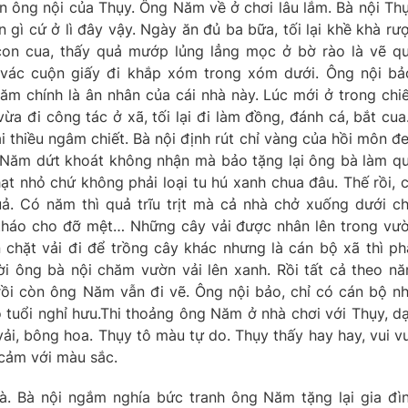
n ông nội của Thụy. Ông Năm về ở chơi lâu lắm. Bà nội Th
 gì cứ ở lì đây vậy. Ngày ăn đủ ba bữa, tối lại khề khà rư
on cua, thấy quả mướp lủng lẳng mọc ở bờ rào là vẽ q
 vác cuộn giấy đi khắp xóm trong xóm dưới. Ông nội bả
 chính là ân nhân của cái nhà này. Lúc mới ở trong chi
vừa đi công tác ở xã, tối lại đi làm đồng, đánh cá, bắt cu
thiều ngâm chiết. Bà nội định rút chỉ vàng của hồi môn đ
 Năm dứt khoát không nhận mà bảo tặng lại ông bà làm q
hạt nhỏ chứ không phải loại tu hú xanh chua đâu. Thế rồi, 
ả. Có năm thì quả trĩu trịt mà cả nhà chở xuống dưới c
 tháo cho đỡ mệt… Những cây vải được nhân lên trong vư
chặt vải đi để trồng cây khác nhưng là cán bộ xã thì ph
ời ông bà nội chăm vườn vải lên xanh. Rồi tất cả theo n
rồi còn ông Năm vẫn đi vẽ. Ông nội bảo, chỉ có cán bộ n
 tuổi nghỉ hưu.Thi thoảng ông Năm ở nhà chơi với Thụy, d
ải, bông hoa. Thụy tô màu tự do. Thụy thấy hay hay, vui vu
cảm với màu sắc.
. Bà nội ngắm nghía bức tranh ông Năm tặng lại gia đì