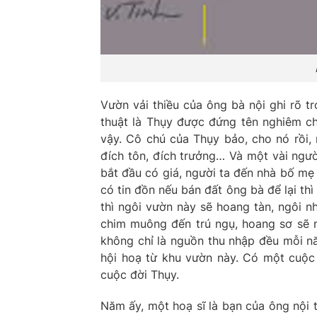
Vườn vải thiều của ông bà nội ghi rõ t
thuật là Thụy được đứng tên nghiêm chỉ
vậy. Cô chú của Thụy bảo, cho nó rồi,
đích tôn, đích trưởng… Và một vài ngườ
bắt đầu có giá, người ta đến nhà bố mẹ T
có tin đồn nếu bán đất ông bà để lại thì 
thì ngôi vườn này sẽ hoang tàn, ngôi n
chim muông đến trú ngụ, hoang sơ sẽ mọ
không chỉ là nguồn thu nhập đều mỗi n
hội hoạ từ khu vườn này. Có một cuộc 
cuộc đời Thụy.
Năm ấy, một hoạ sĩ là bạn của ông nội 