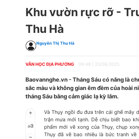
Khu vườn rực rỡ - T
Thu Hà
Nguyễn Thị Thu Hà
VĂN HỌC ĐỊA PHƯƠNG
09:48
|
23/06/2025
Baovannghe.vn - Tháng Sáu có nắng là chuy
sắc màu và không gian êm đềm của hoài ni
tháng Sáu bằng cảm giác lạ kỳ lắm.
Và Thụy ngồi đu đưa trên cái ghế mây 
trận mưa mới tạnh. Dễ chịu biết bao khi 
a
a
phẩm mới vẽ xong của Thụy, chụp xong 
Thụy đã vẽ bao nhiêu là bức tranh về 