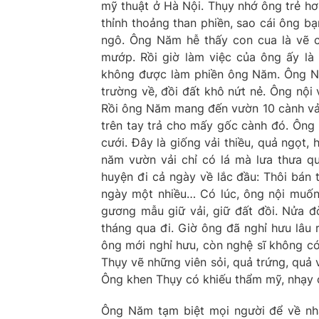
mỹ thuật ở Hà Nội. Thụy nhớ ông trẻ hơ
thỉnh thoảng than phiền, sao cái ông bạn
ngô. Ông Năm hễ thấy con cua là vẽ c
mướp. Rồi giờ làm việc của ông ấy là
không được làm phiền ông Năm. Ông Năm
trường về, đồi đất khô nứt nẻ. Ông nội 
Rồi ông Năm mang đến vườn 10 cành vải 
trên tay trả cho mấy gốc cành đó. Ông
cưới. Đây là giống vải thiều, quả ngọt, 
năm vườn vải chỉ có lá mà lưa thưa qu
huyện đi cả ngày về lắc đầu: Thôi bán
ngày một nhiều… Có lúc, ông nội muốn 
gương mẫu giữ vải, giữ đất đồi. Nửa đ
tháng qua đi. Giờ ông đã nghỉ hưu lâu 
ông mới nghỉ hưu, còn nghệ sĩ không có
Thụy vẽ những viên sỏi, quả trứng, quả v
Ông khen Thụy có khiếu thẩm mỹ, nhạy 
Ông Năm tạm biệt mọi người để về nhà