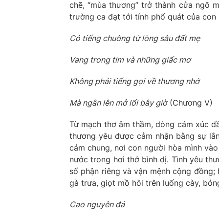
chẽ, “mùa thương” trở thành cửa ngõ mở
trường ca đạt tới tính phổ quát của con
Có tiếng chuông từ lòng sâu đất mẹ
Vang trong tim và những giấc mơ
Không phải tiếng gọi về thương nhớ
Mà ngân lên mở lối bây giờ
(Chương V)
Từ mạch thơ âm thầm, dòng cảm xúc dần
thương yêu được cảm nhận bằng sự lắn
cảm chung, nơi con người hòa mình vào
nước trong hơi thở bình dị. Tình yêu thư
số phận riêng và vận mệnh cộng đồng; h
gà trưa, giọt mồ hôi trên luống cày, bón
Cao nguyên đá