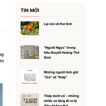
TIN MỚI
Lại nói về thơ tình
“Người Ngọc” trong
tiểu thuyết Hoàng Thế
ng
Sinh
ện
Những người lính giữ
“lửa” và “thép”
Thép dưới cỏ - những
chiếc xe tăng đi ra từ
điều không thể