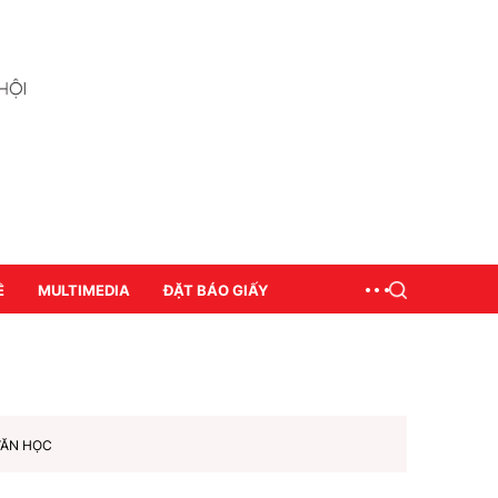
Ề
MULTIMEDIA
ĐẶT BÁO GIẤY
VĂN HỌC