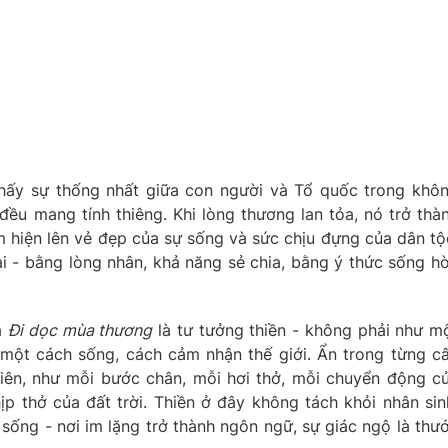
thấy sự thống nhất giữa con người và Tổ quốc trong khô
 đều mang tính thiêng. Khi lòng thương lan tỏa, nó trở thà
m hiện lên vẻ đẹp của sự sống và sức chịu đựng của dân tộ
ại - bằng lòng nhân, khả năng sẻ chia, bằng ý thức sống h
a
Đi dọc mùa thương
là tư tưởng thiền - không phải như m
 một cách sống, cách cảm nhận thế giới. Ẩn trong từng c
hiên, như mỗi bước chân, mỗi hơi thở, mỗi chuyển động c
 thở của đất trời. Thiền ở đây không tách khỏi nhân sin
sống - nơi im lặng trở thành ngôn ngữ, sự giác ngộ là thư