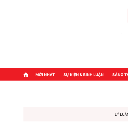
MỚI NHẤT
SỰ KIỆN & BÌNH LUẬN
SÁNG T
LÝ LUẬ