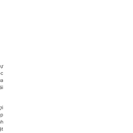
sự
ộc
ùa
ái
ợi
úp
nh
ặt