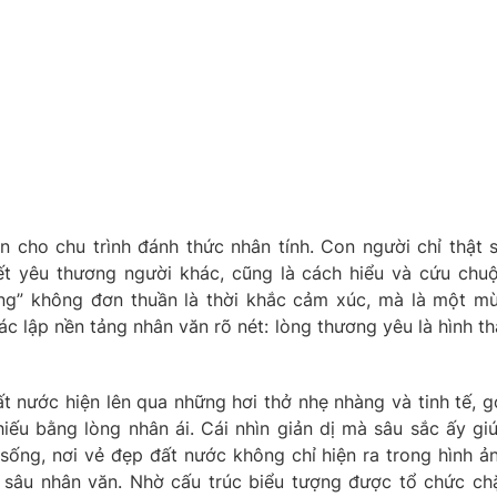
ện cho chu trình đánh thức nhân tính. Con người chỉ thật 
ết yêu thương người khác, cũng là cách hiểu và cứu chu
ơng” không đơn thuần là thời khắc cảm xúc, mà là một m
ác lập nền tảng nhân văn rõ nét: lòng thương yêu là hình th
ất nước hiện lên qua những hơi thở nhẹ nhàng và tinh tế, g
ếu bằng lòng nhân ái. Cái nhìn giản dị mà sâu sắc ấy gi
sống, nơi vẻ đẹp đất nước không chỉ hiện ra trong hình ả
 sâu nhân văn. Nhờ cấu trúc biểu tượng được tổ chức ch