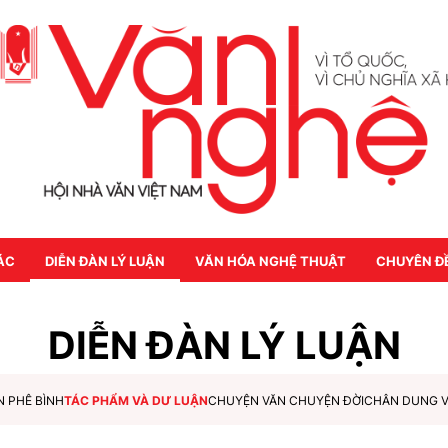
ÁC
DIỄN ĐÀN LÝ LUẬN
VĂN HÓA NGHỆ THUẬT
CHUYÊN Đ
DIỄN ĐÀN LÝ LUẬN
N PHÊ BÌNH
TÁC PHẨM VÀ DƯ LUẬN
CHUYỆN VĂN CHUYỆN ĐỜI
CHÂN DUNG 