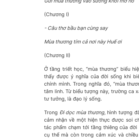
Gửi mùa thương vào sương khói mơ hồ
(Chương I)
- Câu thơ bầu bạn cùng say
Mùa thương tím cả nơi này Huế ơi
(Chương II)
Ở tầng triết học, “mùa thương” biểu hi
thấy được ý nghĩa của đời sống khi bi
chính mình. Trong nghĩa đó, “mùa thư
tâm linh. Từ biểu tượng này, trường ca x
tư tưởng, là đạo lý sống.
Trong
Đi dọc mùa thương
, hình tượng đ
cảm nhận về một hiện thực được soi chi
tác phẩm chạm tới tầng thiêng của đời 
cụ thể mà còn trong cảm xúc và chiều