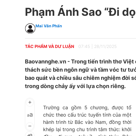
Phạm Ánh Sao “Đi d
Mai Văn Phấn
TÁC PHẨM VÀ DƯ LUẬN
07:45
|
28/11/2025
Baovannghe.vn - Trong tiến trình thơ Việt 
thách sức bền ngôn ngữ và tầm vóc tư tưởn
bao quát và chiều sâu chiêm nghiệm đời s
trong dòng chảy ấy với lựa chọn riêng.
Trường ca gồm 5 chương, được tổ
a
chức theo cấu trúc tuyến tính của một
a
hành trình từ Bắc vào Nam, đồng thời
khép lại trong chu trình tâm thức: khởi