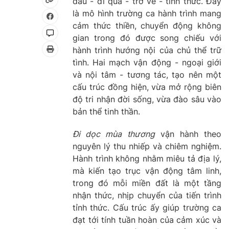
đầu - đi qua - trở về - tỉnh thức. Đây
là mô hình trường ca hành trình mang
cảm thức thiền, chuyển động không
gian trong đó được song chiếu với
hành trình hướng nội của chủ thể trữ
tình. Hai mạch vận động - ngoại giới
và nội tâm - tương tác, tạo nên một
cấu trúc đồng hiện, vừa mở rộng biên
độ tri nhận đời sống, vừa đào sâu vào
bản thể tinh thần.
Đi dọc mùa thương
vận hành theo
nguyên lý thu nhiếp và chiêm nghiệm.
Hành trình không nhằm miêu tả địa lý,
mà kiến tạo trục vận động tâm linh,
trong đó mỗi miền đất là một tầng
nhận thức, nhịp chuyển của tiến trình
tỉnh thức. Cấu trúc ấy giúp trường ca
đạt tới tính tuần hoàn của cảm xúc và