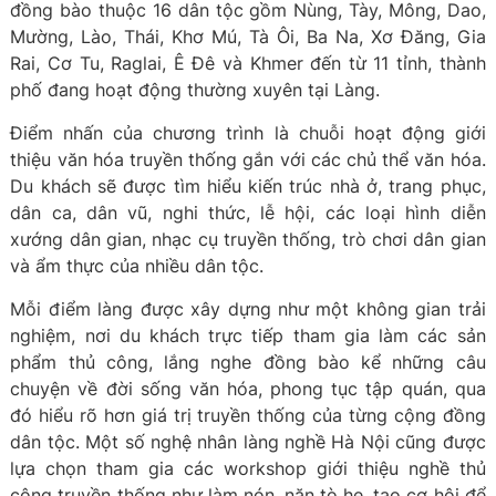
đồng bào thuộc 16 dân tộc gồm Nùng, Tày, Mông, Dao,
Mường, Lào, Thái, Khơ Mú, Tà Ôi, Ba Na, Xơ Đăng, Gia
Rai, Cơ Tu, Raglai, Ê Đê và Khmer đến từ 11 tỉnh, thành
phố đang hoạt động thường xuyên tại Làng.
Điểm nhấn của chương trình là chuỗi hoạt động giới
thiệu văn hóa truyền thống gắn với các chủ thể văn hóa.
Du khách sẽ được tìm hiểu kiến trúc nhà ở, trang phục,
dân ca, dân vũ, nghi thức, lễ hội, các loại hình diễn
xướng dân gian, nhạc cụ truyền thống, trò chơi dân gian
và ẩm thực của nhiều dân tộc.
Mỗi điểm làng được xây dựng như một không gian trải
nghiệm, nơi du khách trực tiếp tham gia làm các sản
phẩm thủ công, lắng nghe đồng bào kể những câu
chuyện về đời sống văn hóa, phong tục tập quán, qua
đó hiểu rõ hơn giá trị truyền thống của từng cộng đồng
dân tộc. Một số nghệ nhân làng nghề Hà Nội cũng được
lựa chọn tham gia các workshop giới thiệu nghề thủ
công truyền thống như làm nón, nặn tò he, tạo cơ hội để