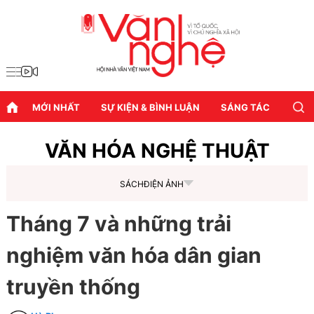
MỚI NHẤT
SỰ KIỆN & BÌNH LUẬN
SÁNG TÁC
DIỄN
VĂN HÓA NGHỆ THUẬT
SÁCH
ĐIỆN ẢNH
Tháng 7 và những trải
nghiệm văn hóa dân gian
truyền thống