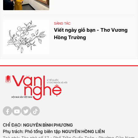
SÁNG TÁC
Viết ngày giỗ bạn - Thơ Vương
Hồng Trường
CHỈ ĐẠO:
NGUYỄN BÌNH PHƯƠNG
Phụ trách: Phó tổng biên tập
NGUYỄN HỒNG LIÊN
Toà nhà: Tòa nhà số 17 - Phố Trần Quốc Toản - Phường Cửa Nam